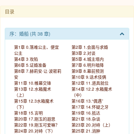
目录
序：婚船 (共 38 章)
第1章 0.落难公主、便宜
第2章 1.会面与求婚
公主
第3章 2.对谈
第4章 3 攻陷
第5章 4.城主塔内
第6章 5.证婚准备
第7章 6.明升暗降
第8章 7.赫莉安·让·波密莉
第9章 8.幕前预测
安
第10章 9.话术伎俩
第11章 10.帷幕交锋
第12章 11.道具就位
第13章 12.水箱魔术
第14章 12.2 水箱魔术
（上）
（中）
第15章 12.3水箱魔术
第16章 13.“偶遇”
（下）
第17章 14.怀疑之牙
第18章 15.言明
第19章 16.抵达
第20章 17.刚玉的遐思
第21章 18.杂谈
第22章 19.刚玉可爱嘛？
第23章 20.对峙（上）
第24章 20.对峙（下）
第25章 21.消肿