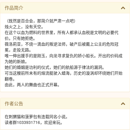
作品简介
（既然是百合会，那简介就严肃一点吧）
烛火之上，没有天空。
在这个以血为燃料的世界里，所有人都承认血税是文明的必要代
价。只有她拒绝。
薇洛莉亚，不烧一滴血的叛逆法师，破产后被戴上公主的危险冠
冕，走投无路。
唯一伸出援手的是刚玉，向龙寻求复仇的娇小船长。开出的价码成
为她的新娘。
她们的婚姻是功利的仪式，她们的航船源于律法的漏洞。
可当这艘前所未有的熔流艇驶入蜡海，历史的漩涡却环绕她们开始
翻卷。
由此，两人的舞曲也正式开幕。
作者公告
在刺猬猫和菠萝包有连载同名小说。
读者群1033931716，欢迎来玩。