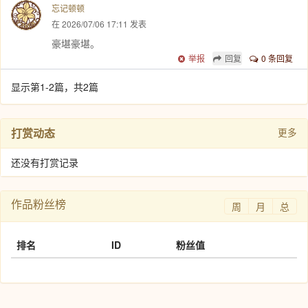
忘记顿顿
在 2026/07/06 17:11 发表
豪堪豪堪。
举报
回复
0 条回复
显示第1-2篇，共2篇
打赏动态
更多
还没有打赏记录
作品粉丝榜
周
月
总
排名
ID
粉丝值