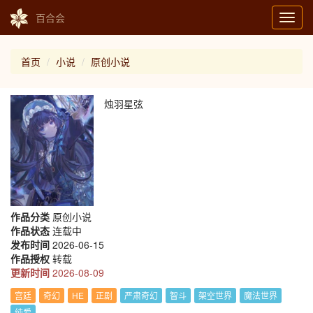
百合会
Toggl
navig
首页
小说
原创小说
烛羽星弦
作品分类
原创小说
作品状态
连载中
发布时间
2026-06-15
作品授权
转载
更新时间
2026-08-09
宫廷
奇幻
HE
正剧
严肃奇幻
智斗
架空世界
魔法世界
纯爱