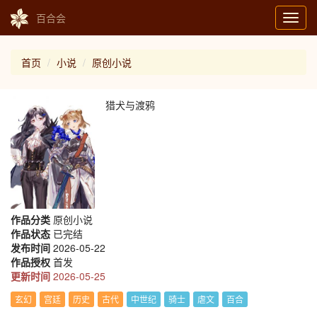
百合会
Toggl
navig
首页
小说
原创小说
猎犬与渡鸦
作品分类
原创小说
作品状态
已完结
发布时间
2026-05-22
作品授权
首发
更新时间
2026-05-25
玄幻
宫廷
历史
古代
中世纪
骑士
虐文
百合