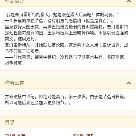
作品简介
“我是普洱雷斯特的猎犬。她是跟在猎犬后面吃尸体的乌鸦。”
一个长篇的单独节选，没有明显的感情线（但是是真百）。
黑龙铁铎灭国无数，兵锋直指最穷最弱的普洱雷斯特，普洱雷斯特
是七丘最穷最弱的国，王庭地板踩上去吱呀作响。不是以弱胜强的
爽文，结局双死。
普洱雷斯特从一开始就注定沦陷。这是两个女人用命告诉世界：战
争不只属于征服者。
——时代背景：架空中世纪，冷兵器与早期巫术共存，多国割据，
战争频繁。
作者公告
并非硬核中世纪，但绝对是真百。第一次发，由于是节选自长篇，
所以可能后来还会加入更多细节。。
目录
第1章 贫苦
第2章 初遇