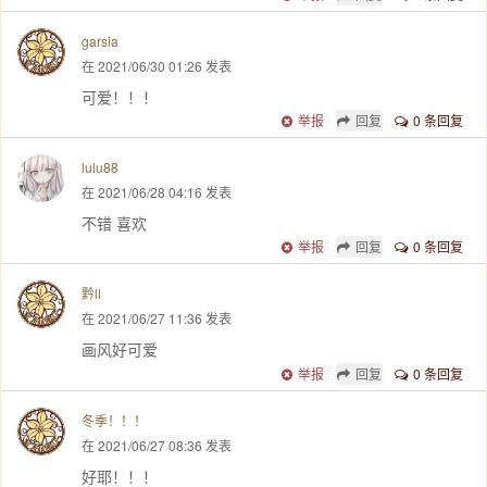
garsia
在 2021/06/30 01:26 发表
可爱！！！
举报
回复
0 条回复
lulu88
在 2021/06/28 04:16 发表
不错 喜欢
举报
回复
0 条回复
黔ll
在 2021/06/27 11:36 发表
画风好可爱
举报
回复
0 条回复
冬季！！！
在 2021/06/27 08:36 发表
好耶！！！