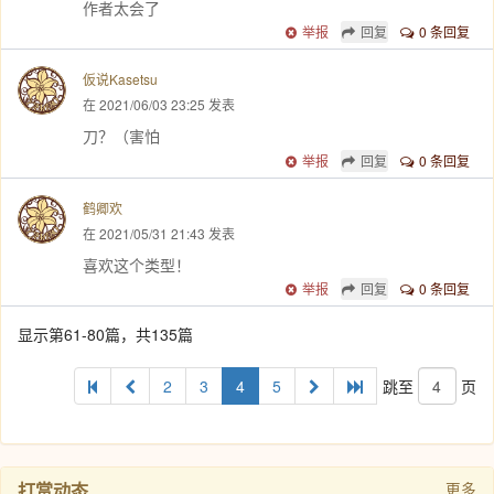
作者太会了
举报
回复
0 条回复
仮说Kasetsu
在 2021/06/03 23:25 发表
刀？（害怕
举报
回复
0 条回复
鹤卿欢
在 2021/05/31 21:43 发表
喜欢这个类型！
举报
回复
0 条回复
显示第61-80篇，共135篇
2
3
4
5
跳至
页
打赏动态
更多