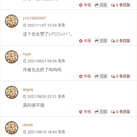
举报
回复
0 条回复
z1515602397
在 2021/11/07 10:34 发表
这个也太赞了(∗❛ั∀❛ั∗)✧*。
举报
回复
0 条回复
hyyb
在 2021/08/21 09:56 发表
作者也太肝了呜呜呜
举报
回复
0 条回复
wlgdq
在 2021/08/20 22:21 发表
真的很不错
举报
回复
0 条回复
dfcvfd
在 2021/08/15 18:43 发表