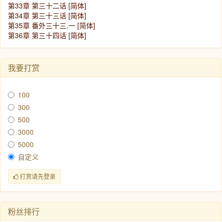
第33章 第三十二话 [简体]
第34章 第三十三话 [简体]
第35章 番外三十三.一 [简体]
第36章 第三十四话 [简体]
我要打赏
100
300
500
3000
5000
自定义
打赏请先登录
粉丝排行