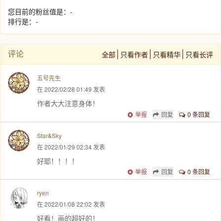
您目前的粉丝值是：-
排行是：-
评论
全部
只看作者
只看精华
只看长评
五号先生
在 2022/02/28 01:49 发表
作者大大注意身体！
举报
回复
0 条回复
Star&Sky
在 2022/01/29 02:34 发表
好耶！！！！
举报
回复
0 条回复
ryen
在 2022/01/08 22:02 发表
好看！画的超好的！