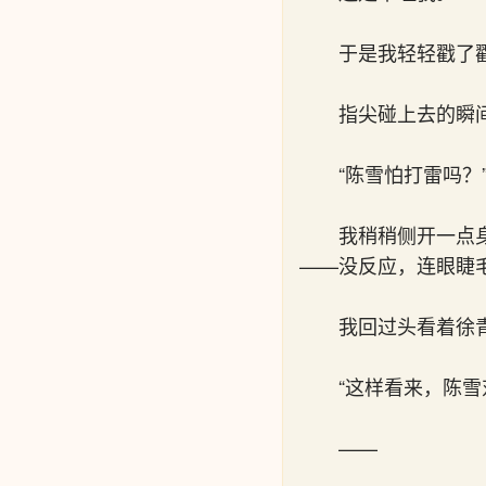
于是我轻轻戳了
指尖碰上去的瞬
“陈雪怕打雷吗？
我稍稍侧开一点
——没反应，连眼睫
我回过头看着徐
“这样看来，陈雪
——