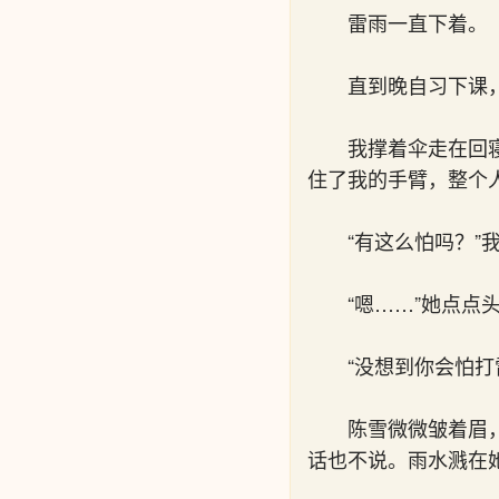
雷雨一直下着。
直到晚自习下课
我撑着伞走在回
住了我的手臂，整个
“有这么怕吗？”
“嗯……”她点点
“没想到你会怕打
陈雪微微皱着眉
话也不说。雨水溅在