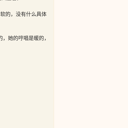
软软的，没有什么具体
的，她的哼唱是暖的，