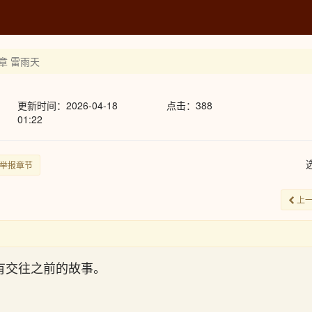
2章 雷雨天
更新时间：2026-04-18
点击：388
01:22
举报章节
上
有交往之前的故事。