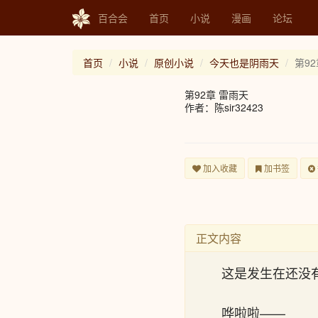
百合会
首页
小说
漫画
论坛
首页
小说
原创小说
今天也是阴雨天
第9
第92章 雷雨天
作者：陈sir32423
加入收藏
加书签
正文内容
这是发生在还没
哗啦啦——