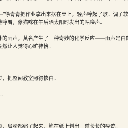
哼~”徐青青把作业拿出来摆在桌上，轻声哼起了歌。调子
地哼着，像猫咪在午后晒太阳时发出的咕噜声。
外的雨声，莫名产生了一种奇妙的化学反应——雨声是白
竟然让人觉得心旷神怡。
过，把整间教室照得惨白。
声。
颤，肩膀都缩了起来，笔在纸上划出一道长长的痕迹。