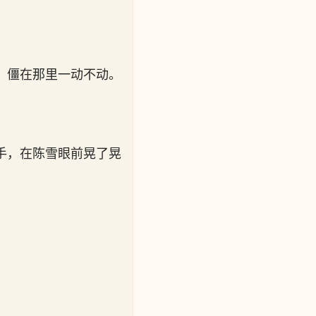
，僵在那里一动不动。
手，在陈雪眼前晃了晃