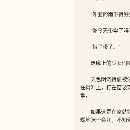
“外面的雨下得好
“你今天带伞了吗
“带了带了。”
走廊上的少女们
天色阴沉得像被
在树叶上，打在窗玻
掌。
如果这是在家就
糊地眯一会儿，不知