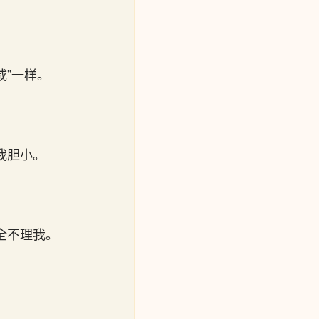
咸”一样。
我胆小。
全不理我。