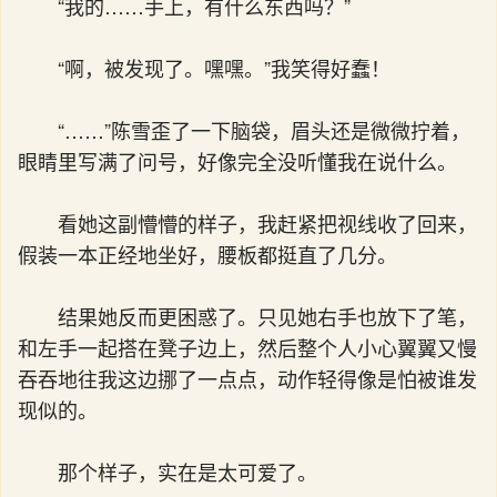
“我的……手上，有什么东西吗？”
“啊，被发现了。嘿嘿。”我笑得好蠢！
“……”陈雪歪了一下脑袋，眉头还是微微拧着，
眼睛里写满了问号，好像完全没听懂我在说什么。
看她这副懵懵的样子，我赶紧把视线收了回来，
假装一本正经地坐好，腰板都挺直了几分。
结果她反而更困惑了。只见她右手也放下了笔，
和左手一起搭在凳子边上，然后整个人小心翼翼又慢
吞吞地往我这边挪了一点点，动作轻得像是怕被谁发
现似的。
那个样子，实在是太可爱了。