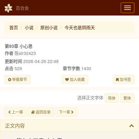
百合会
Toggl
navig
首页
小说
原创小说
今天也是阴雨天
第93章 小心思
作者
陈sir32423
更新时间
2026-04-26 22:48
点击
529
章节字数
1430
举报章节
加入收藏
加书签
选择正文字体
简体
繁体
上一章
返回目录
下一章
正文内容