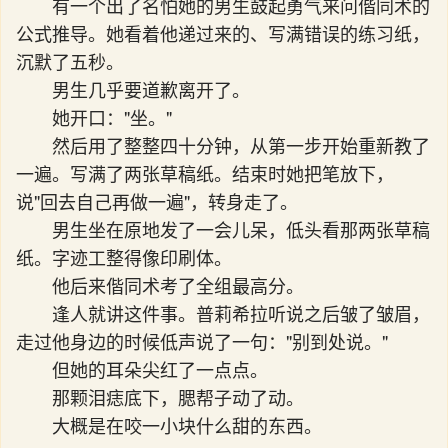
有一个出了名怕她的男生鼓起勇气来问偕同术的
公式推导。她看着他递过来的、写满错误的练习纸，
沉默了五秒。
男生几乎要道歉离开了。
她开口："坐。"
然后用了整整四十分钟，从第一步开始重新教了
一遍。写满了两张草稿纸。结束时她把笔放下，
说"回去自己再做一遍"，转身走了。
男生坐在原地发了一会儿呆，低头看那两张草稿
纸。字迹工整得像印刷体。
他后来偕同术考了全组最高分。
逢人就讲这件事。普莉希拉听说之后皱了皱眉，
走过他身边的时候低声说了一句："别到处说。"
但她的耳朵尖红了一点点。
那颗泪痣底下，腮帮子动了动。
大概是在咬一小块什么甜的东西。