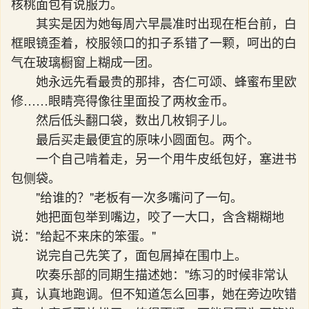
核桃面包有说服力。
其实是因为她每周六早晨准时出现在柜台前，白
框眼镜歪着，校服领口的扣子系错了一颗，呵出的白
气在玻璃橱窗上糊成一团。
她永远先看最贵的那排，杏仁可颂、蜂蜜布里欧
修……眼睛亮得像往里面投了两枚金币。
然后低头翻口袋，数出几枚铜子儿。
最后买走最便宜的原味小圆面包。两个。
一个自己啃着走，另一个用牛皮纸包好，塞进书
包侧袋。
"给谁的？"老板有一次多嘴问了一句。
她把面包举到嘴边，咬了一大口，含含糊糊地
说："给起不来床的笨蛋。"
说完自己先笑了，面包屑掉在围巾上。
吹奏乐部的同期生描述她："练习的时候非常认
真，认真地跑调。但不知道怎么回事，她在旁边吹错