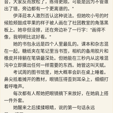
音，大家反而放松了，练得更顺。可能是因为不管谁
出了错，旁边都有一个更离谱的。"
伊泽菈本人激烈否认这种说法。但她吹小号的时
候脸颊鼓成苹果的样子被人画在了社团教室的角落黑
板上。她非但没擦，还在旁边补了一行字："画得不
像，我明明比这好看。"
她的书包永远是四个人里最乱的。课本和杂志混
在一起，糖纸夹在笔记里当书签，相机的备用胶片和
橡皮并排躺在笔袋最深处。但她能在三秒内从这堆混
沌中立即摸出任何一样需要的东西。她管这叫天赋。
考试周的图书馆里，她大概率会趴在桌上睡着。
鼻尖抵着摊开的教材，眼镜压得歪到耳朵上，细细打
着呼噜声。
每次都有人帮她把眼镜摘下来放好，在她肩上搭
一件外套。
她醒来之后揉揉眼睛，说的第一句话永远