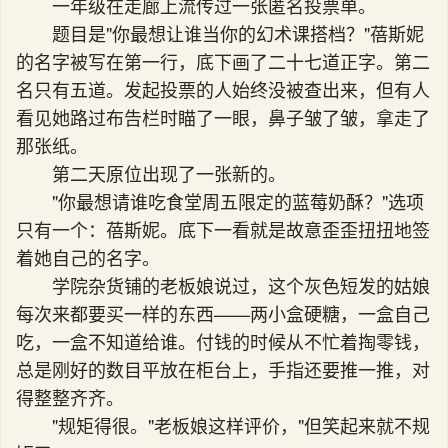
一年级在走廊上流传过一张匿名投票单。
题目是"你最想让谁当你的幻术课搭档？"蓓斯妮
的名字被写在第一行，底下画了二十七道正字。第二
名只有五道。发起投票的人始终没被查出来，但有人
看见她路过布告栏时瞄了一眼，鼻子皱了皱，拿走了
那张纸。
第二天原位出现了一张新的。
"你最想请谁吃食堂周五限定的蓝莓奶酥？"选项
只有一个：蓓斯妮。底下一看就是故意歪歪扭扭地签
着她自己的名字。
学院杂货铺的老板娘说过，这个灰色短发的姑娘
每次来都要买一样的东西——两小盒硬糖，一盒自己
吃，一盒不知道给谁。付钱的时候从不忙着掏零钱，
总是刚好的数目平放在柜台上，手指还要推一推，对
得整整齐齐。
"规矩得很。"老板娘这样评价，"但笑起来就不规