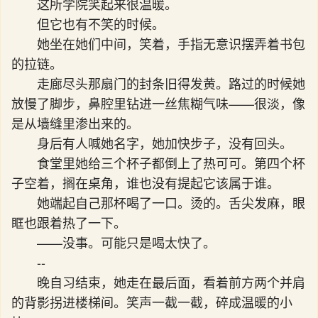
这所学院笑起来很温暖。
但它也有不笑的时候。
她坐在她们中间，笑着，手指无意识摆弄着书包
的拉链。
走廊尽头那扇门的封条旧得发黄。路过的时候她
放慢了脚步，鼻腔里钻进一丝焦糊气味——很淡，像
是从墙缝里渗出来的。
身后有人喊她名字，她加快步子，没有回头。
食堂里她给三个杯子都倒上了热可可。第四个杯
子空着，搁在桌角，谁也没有提起它该属于谁。
她端起自己那杯喝了一口。烫的。舌尖发麻，眼
眶也跟着热了一下。
——没事。可能只是喝太快了。
--
晚自习结束，她走在最后面，看着前方两个并肩
的背影拐进楼梯间。笑声一截一截，碎成温暖的小