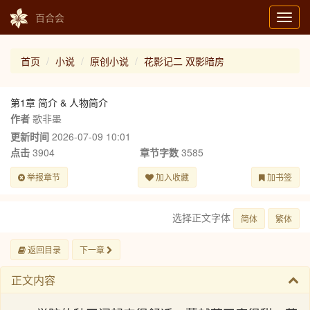
百合会
Toggl
navig
首页
小说
原创小说
花影记二 双影暗房
第1章 简介 & 人物简介
作者
歌非墨
更新时间
2026-07-09 10:01
点击
3904
章节字数
3585
举报章节
加入收藏
加书签
选择正文字体
简体
繁体
返回目录
下一章
正文内容