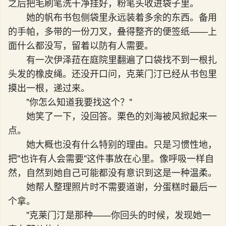
之后把毛刷笔洗干净挂好，粉笔头收进袋子里。
她的帆布书包侧袋里永远装着多余的东西。备用
的手帕，多带的一份刀叉，叠得整齐的便签纸——上
面什么都没写，留着以防有人需要。
有一次伊泽菈在庭院里翻遍了口袋找不到一根扎
头发的橡皮绳。还没开口问，克莱门汀已经从书包里
摸出一根，递过来。
"你怎么知道我要找这个？"
她笑了一下，没回答。栗色的刘海被风掀起来一
点。
她大概也没有什么特别的理由。只是习惯性地，
把"也许有人会需要"这件事放在心里。像呼吸一样自
然，自然到她自己可能都没有意识到这是一种温柔。
她帮人整理照片时不需要道谢，分蛋糕时最后一
个拿。
"克莱门汀是那种——你回头的时候，发现她一