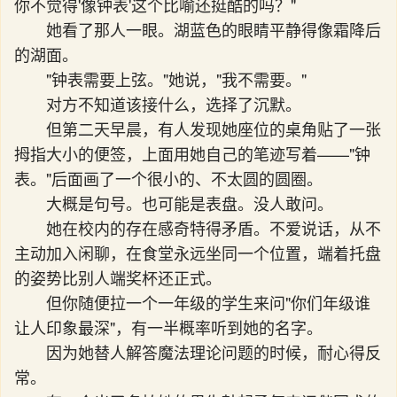
你不觉得'像钟表'这个比喻还挺酷的吗？"
她看了那人一眼。湖蓝色的眼睛平静得像霜降后
的湖面。
"钟表需要上弦。"她说，"我不需要。"
对方不知道该接什么，选择了沉默。
但第二天早晨，有人发现她座位的桌角贴了一张
拇指大小的便签，上面用她自己的笔迹写着——"钟
表。"后面画了一个很小的、不太圆的圆圈。
大概是句号。也可能是表盘。没人敢问。
她在校内的存在感奇特得矛盾。不爱说话，从不
主动加入闲聊，在食堂永远坐同一个位置，端着托盘
的姿势比别人端奖杯还正式。
但你随便拉一个一年级的学生来问"你们年级谁
让人印象最深"，有一半概率听到她的名字。
因为她替人解答魔法理论问题的时候，耐心得反
常。