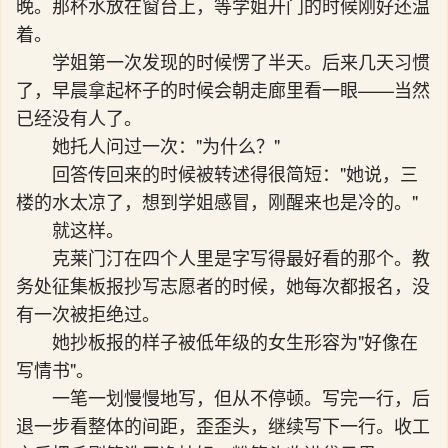
晚。那杯水放在窗台上，等学姐开门的时候刚好还温
着。
学姐第一次发现的时候愣了半天。后来几天习惯
了，早晨拿起杯子的时候会朝走廊里看一眼——当然
已经没有人了。
她托人问过一次："为什么？"
回答传回来的时候被转述得很简短："她说，三
楼的水太凉了，想到学姐感冒，刚醒来也是冷的。"
就这样。
克莱门汀在四个人里是字写得最好看的那个。教
务处征集板报抄写志愿者的时候，她每次都报名，没
有一次被拒绝过。
她抄板报的样子被低年级的女生形容为"好像在
写情书"。
一笔一划慢慢地写，但从不停顿。写完一行，后
退一步看整体的间距，歪歪头，继续写下一行。收工