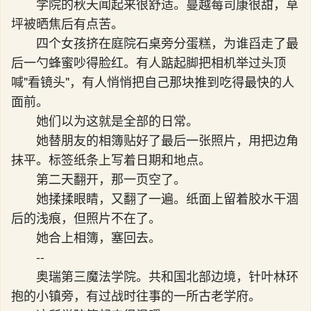
学院的秋天闻起来很舒适。蔓越莓司康很甜，草
坪被晒焦后有点苦。
四个女孩挤在庭院石桌旁分蛋糕，为谁舀走了最
后一勺蜂蜜吵得脸红。有人踮起脚把相机举过头顶
喊"看镜头"，有人悄悄把自己那块推到吃得最快的人
面前。
她们以为这就是全部的日常。
她替朋友的相簿贴好了最后一张照片，用把边角
抹平。标签纸条上写着日期和地点。
第二天翻开，那一页空了。
她揉揉眼睛，又翻了一遍。纸面上留着胶水干涸
后的浅痕，但照片不在了。
她合上相簿，塞回去。
--
奥瑞第三魔法学院。共和国北部边境，针叶林环
抱的小镇旁，有过战时往事的一所古老学府。