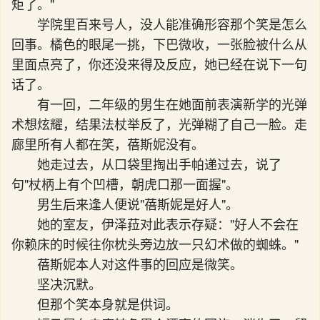
矩了。"
学院里百来号人，没人能准确形容那个笑是怎么
回事。橘色的眼尾一挑，下巴微收，一张脸被什么从
里面点亮了，你还没来得及反应，她已经在说下一句
话了。
有一回，二年级的男生在她面前表演新学的光弹
术想炫耀，结果法杖举反了，光弹糊了自己一脸。走
廊里所有人都在笑，蓓斯妮没有。
她走过去，从口袋里掏出手帕递过去，说了
句"杖柄上有个凹槽，朝虎口那一面握"。
男生后来逢人便说"蓓斯妮是好人"。
她的室友，伊泽菈对此表示存疑："好人不会在
你赖床的时候往你枕头旁边放一只幻术做的蜘蛛。"
蓓斯妮本人对这件事的回应是微笑。
坚决沉默。
但那个笑本身就是供词。