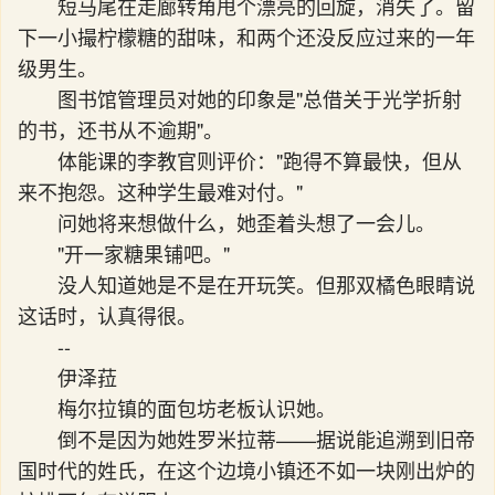
短马尾在走廊转角甩个漂亮的回旋，消失了。留
下一小撮柠檬糖的甜味，和两个还没反应过来的一年
级男生。
图书馆管理员对她的印象是"总借关于光学折射
的书，还书从不逾期"。
体能课的李教官则评价："跑得不算最快，但从
来不抱怨。这种学生最难对付。"
问她将来想做什么，她歪着头想了一会儿。
"开一家糖果铺吧。"
没人知道她是不是在开玩笑。但那双橘色眼睛说
这话时，认真得很。
--
伊泽菈
梅尔拉镇的面包坊老板认识她。
倒不是因为她姓罗米拉蒂——据说能追溯到旧帝
国时代的姓氏，在这个边境小镇还不如一块刚出炉的