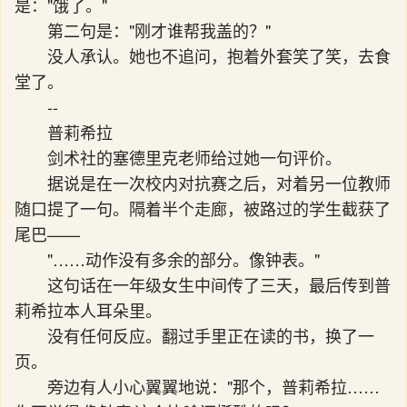
是："饿了。"
第二句是："刚才谁帮我盖的？"
没人承认。她也不追问，抱着外套笑了笑，去食
堂了。
--
普莉希拉
剑术社的塞德里克老师给过她一句评价。
据说是在一次校内对抗赛之后，对着另一位教师
随口提了一句。隔着半个走廊，被路过的学生截获了
尾巴——
"……动作没有多余的部分。像钟表。"
这句话在一年级女生中间传了三天，最后传到普
莉希拉本人耳朵里。
没有任何反应。翻过手里正在读的书，换了一
页。
旁边有人小心翼翼地说："那个，普莉希拉……