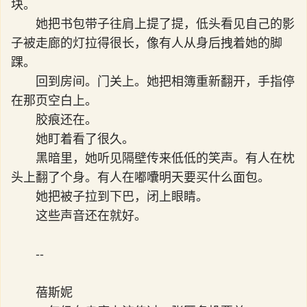
块。
她把书包带子往肩上提了提，低头看见自己的影
子被走廊的灯拉得很长，像有人从身后拽着她的脚
踝。
回到房间。门关上。她把相簿重新翻开，手指停
在那页空白上。
胶痕还在。
她盯着看了很久。
黑暗里，她听见隔壁传来低低的笑声。有人在枕
头上翻了个身。有人在嘟囔明天要买什么面包。
她把被子拉到下巴，闭上眼睛。
这些声音还在就好。
--
蓓斯妮