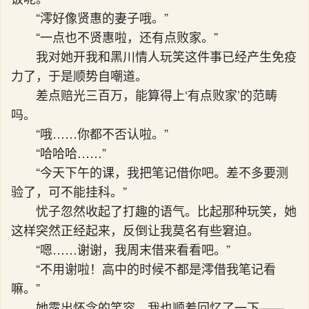
“澪好像贤惠的妻子哦。”
“一点也不贤惠啦，还有点败家。”
我对她开我和黑川情人玩笑这件事已经产生免疫
力了，于是顺势自嘲道。
差点赔光三百万，能算得上‘有点败家’的范畴
吗。
“哦……你都不否认啦。”
“哈哈哈……”
“今天下午的课，我把笔记借你吧。差不多要测
验了，可不能挂科。”
忧子忽然收起了打趣的语气。比起那种玩笑，她
这样突然正经起来，反倒让我莫名有些窘迫。
“嗯……谢谢，我周末借来看看吧。”
“不用谢啦！高中的时候不都是澪借我笔记看
嘛。”
她露出怀念的笑容，我也顺着回忆了一下——