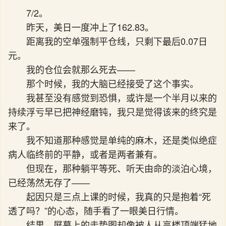
7/2。
昨天，美日一度冲上了162.83。
距离我的空单强制平仓线，只剩下最后0.07日
元。
我的仓位会就那么死去——
那个时候，我的大脑已经接受了这个事实。
我甚至没有感觉到恐惧，或许是一个半月以来的
持续浮亏早已把神经磨钝，我只是觉得该来的终究是
来了。
我不知道那种感觉是单纯的麻木，还是类似绝症
病人临终前的平静，或者是两者兼有。
但现在，那种躺平等死、听天由命的淡泊心境，
已经荡然无存了——
起因只是三点上课的时候，我真的只是抱着“死
透了吗？”的心态，随手看了一眼美日行情。
结果，屏幕上的走势图却像被人从高楼顶端猛地