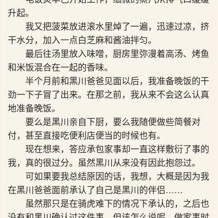
升起。
我又把菠菜放进滚水里焯了一遍，迅速过凉，挤
干水分，加入一点白芝麻和酱油拌匀。
最后往汤里放入味噌，厨房里弥漫着高汤、烤鱼
和米饭混合在一起的香味。
半个月前和黑川爸爸见面以后，我准备晚饭的干
劲一下子冒了出来。在那之前，我从来不会这么认真
地准备晚饭。
要么是黑川亲自下厨，要么我随便做些简餐对
付，甚至直接吃便利店便当的时候也有。
现在想来，答应承包家事却一直这样敷衍了事的
我，真的很过分。虽然黑川从来没有因此抱怨过。
可如果要我总结原因的话，我想，大概是因为我
在黑川爸爸面前承认了自己是黑川的伴侣……
虽然那只是在骑虎难下的情况下承认的，之后也
没有和黑川确认过这件事。但该怎么说呢，做家事时