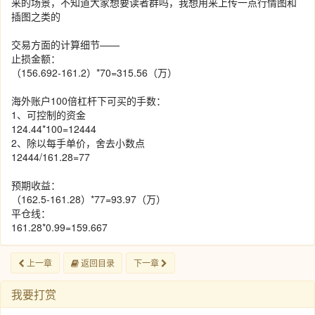
来的场景，不知道大家想要读者群吗，我想用来上传一点行情图和
插图之类的
交易方面的计算细节——
止损金额：
（156.692-161.2）*70=315.56（万）
海外账户100倍杠杆下可买的手数：
1、可控制的资金
124.44*100=12444
2、除以每手单价，舍去小数点
12444/161.28=77
预期收益：
（162.5-161.28）*77=93.97（万）
平仓线：
161.28*0.99=159.667
上一章
返回目录
下一章
我要打赏