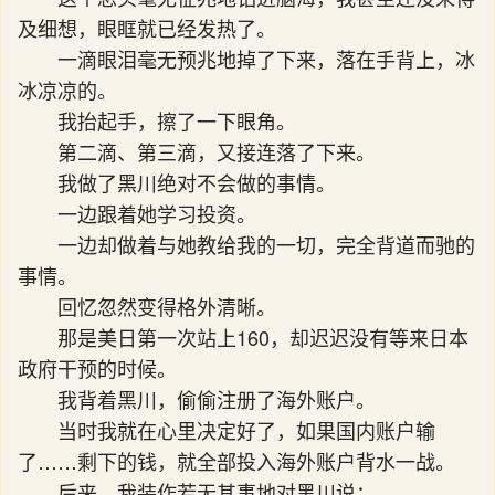
及细想，眼眶就已经发热了。
一滴眼泪毫无预兆地掉了下来，落在手背上，冰
冰凉凉的。
我抬起手，擦了一下眼角。
第二滴、第三滴，又接连落了下来。
我做了黑川绝对不会做的事情。
一边跟着她学习投资。
一边却做着与她教给我的一切，完全背道而驰的
事情。
回忆忽然变得格外清晰。
那是美日第一次站上160，却迟迟没有等来日本
政府干预的时候。
我背着黑川，偷偷注册了海外账户。
当时我就在心里决定好了，如果国内账户输
了……剩下的钱，就全部投入海外账户背水一战。
后来，我装作若无其事地对黑川说：