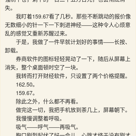
失。
我盯着159.67看了几秒。那些不断跳动的报价像
无数细小的针一下一下刺进神经——这种令人心烦意
乱的感觉又重新苏醒过来。
于是，我做了一件早就计划好的事情——长按、
卸载。
券商软件的图标轻轻晃动了一下，随后从屏幕上
消失，整个桌面顿时空了一块。
我转而打开财经软件，只设置了两个价格提醒。
162.50。
159.67。
除此之外，什么都不再看。
做完这一切，我把手机放到茶几上，屏幕朝下。
我慢慢调整着呼吸。
吸气——呼气——再吸气。
胸口剧烈起伏了好一会儿，心跳才终于没有刚才