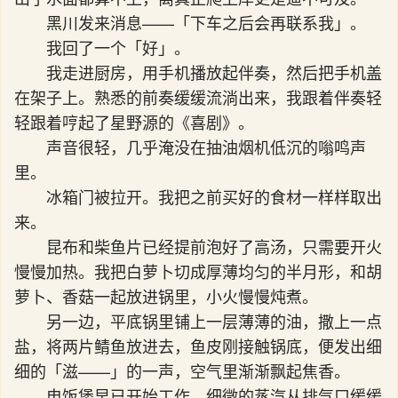
黑川发来消息——「下车之后会再联系我」。
我回了一个「好」。
我走进厨房，用手机播放起伴奏，然后把手机盖
在架子上。熟悉的前奏缓缓流淌出来，我跟着伴奏轻
轻跟着哼起了星野源的《喜剧》。
声音很轻，几乎淹没在抽油烟机低沉的嗡鸣声
里。
冰箱门被拉开。我把之前买好的食材一样样取出
来。
昆布和柴鱼片已经提前泡好了高汤，只需要开火
慢慢加热。我把白萝卜切成厚薄均匀的半月形，和胡
萝卜、香菇一起放进锅里，小火慢慢炖煮。
另一边，平底锅里铺上一层薄薄的油，撒上一点
盐，将两片鲭鱼放进去，鱼皮刚接触锅底，便发出细
细的「滋——」的一声，空气里渐渐飘起焦香。
电饭煲早已开始工作，细微的蒸汽从排气口缓缓