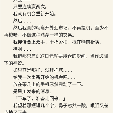
只要连续赢两次。
我就有机会重新开始。
然后……
然后我真的就离开外汇市场，不再投机，至少不
再梭哈，不做这种赌命一样的交易。
我慢慢合上双手，十指紧扣，抵在额前祈祷。
神啊……
我把那只差0.07日元就要爆仓的瞬间，当作您降
下的神迹。
如果真是那样，就拜托您……
给我一次重新开始的机会吧……
放在茶几上的手机忽然震动了一下。
是黑川发来的消息。
「下车了，准备走回来。」
我望着那短短几个字，鼻子忽然一酸，眼泪又差
点掉了下来。