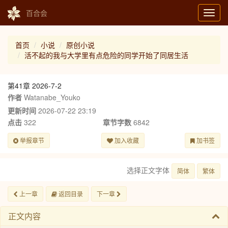
百合会
Toggl
navig
首页
小说
原创小说
活不起的我与大学里有点危险的同学开始了同居生活
第41章 2026-7-2
作者
Watanabe_Youko
更新时间
2026-07-22 23:19
点击
322
章节字数
6842
举报章节
加入收藏
加书签
选择正文字体
简体
繁体
上一章
返回目录
下一章
正文内容