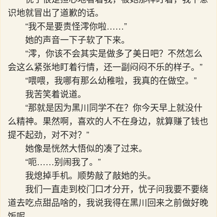
识地就冒出了道歉的话。
“我不是要责怪澪你啦……”
她的声音一下子软了下来。
“澪，你该不会其实是做多了美日吧？不然怎么
会这么紧张地盯着行情，还一副闷闷不乐的样子。”
“喂喂，我哪有那么幼稚啦，我真的在做空。”
我苦笑着说道。
“那就是因为黑川同学不在？你今天早上就没什
么精神。果然啊，喜欢的人不在身边，就算赚了钱也
提不起劲，对不对？”
她像是恍然大悟似的凑了过来。
“呃……别闹我了。”
我熄掉手机。顺势敲了敲她的头。
我们一直走到校门口才分开，忧子问我要不要绕
道去吃点甜品啥的，我说我得在黑川回来之前做好晚
饭呢。