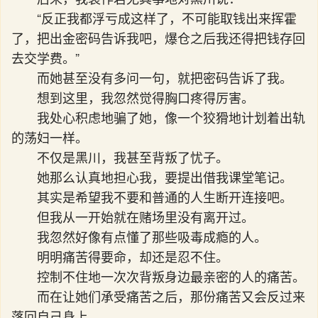
“反正我都浮亏成这样了，不可能取钱出来挥霍
了，把出金密码告诉我吧，爆仓之后我还得把钱存回
去交学费。”
而她甚至没有多问一句，就把密码告诉了我。
想到这里，我忽然觉得胸口疼得厉害。
我处心积虑地骗了她，像一个狡猾地计划着出轨
的荡妇一样。
不仅是黑川，我甚至背叛了忧子。
她那么认真地担心我，要提出借我课堂笔记。
其实是希望我不要和普通的人生断开连接吧。
但我从一开始就在赌场里没有离开过。
我忽然好像有点懂了那些吸毒成瘾的人。
明明痛苦得要命，却还是忍不住。
控制不住地一次次背叛身边最亲密的人的痛苦。
而在让她们承受痛苦之后，那份痛苦又会反过来
落回自己身上。