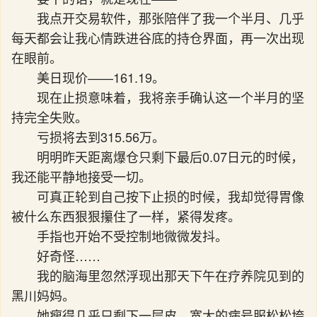
我点开交易软件，那张陪伴了我一个半月、几乎
每天都会让我心情跌进谷底的持仓界面，再一次出现
在眼前。
美日现价——161.19。
现在止损意味着，我将亲手确认这一个半月的坚
持完全失败。
亏损将去到315.56万。
明明昨天距离爆仓只剩下最后0.07日元的时候，
我还能平静地接受一切。
可真正轮到自己按下止损的时候，我却觉得胃像
被什么东西狠狠攥住了一样，紧得发疼。
手指也开始不受控制地微微发抖。
好奇怪……
我的脑海里忽然浮现出那天下午在疗养院见到的
黑川妈妈。
她瘦得几乎只剩下一层皮，宽大的病号服松松垮