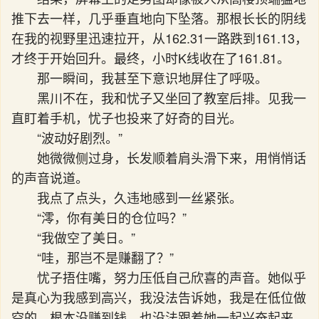
推下去一样，几乎垂直地向下坠落。那根长长的阴线
在我的视野里迅速拉开，从162.31一路跌到161.13，
才终于开始回升。最终，小时K线收在了161.81。
那一瞬间，我甚至下意识地屏住了呼吸。
黑川不在，我和忧子又坐回了教室后排。见我一
直盯着手机，忧子也投来了好奇的目光。
“波动好剧烈。”
她微微侧过身，长发顺着肩头滑下来，用悄悄话
的声音说道。
我点了点头，久违地感到一丝紧张。
“澪，你有美日的仓位吗？”
“我做空了美日。”
“哇，那岂不是赚翻了？”
忧子捂住嘴，努力压低自己欣喜的声音。她似乎
是真心为我感到高兴，我没法告诉她，我是在低位做
空的，根本没赚到钱，也没法跟着她一起兴奋起来。