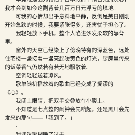
我才会到如今这副背着几百万日元浮亏的境地。
可我的心情却出乎意料地平静，反倒是美日刚刚
开始急跌的时候，我要紧张得多，还害忧子担心了。
我轻轻放下手机，整个人陷进沙发柔软的靠背
里。
窗外的天空已经染上了傍晚特有的深蓝色，远处
住宅楼一盏接着一盏亮起暖黄色的灯光，厨房里传来
的饭菜香气仍然若有若无地飘散着。
空调轻轻送着凉风。
歌单随机播放着的歌曲已经变成了爱谬的
《心》。
我闭上眼睛，把双手交叠放在小腹上。
不知道是七点整的闹钟会先响起，还是黑川会先
发来的那句——「我到了。」
·
我迷迷糊糊睡了过去。