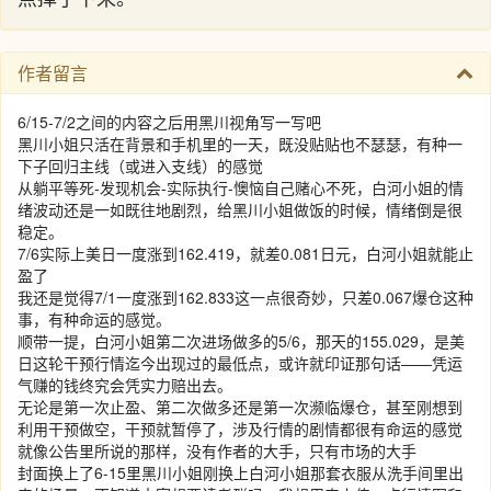
作者留言
6/15-7/2之间的内容之后用黑川视角写一写吧
黑川小姐只活在背景和手机里的一天，既没贴贴也不瑟瑟，有种一
下子回归主线（或进入支线）的感觉
从躺平等死-发现机会-实际执行-懊恼自己赌心不死，白河小姐的情
绪波动还是一如既往地剧烈，给黑川小姐做饭的时候，情绪倒是很
稳定。
7/6实际上美日一度涨到162.419，就差0.081日元，白河小姐就能止
盈了
我还是觉得7/1一度涨到162.833这一点很奇妙，只差0.067爆仓这种
事，有种命运的感觉。
顺带一提，白河小姐第二次进场做多的5/6，那天的155.029，是美
日这轮干预行情迄今出现过的最低点，或许就印证那句话——凭运
气赚的钱终究会凭实力赔出去。
无论是第一次止盈、第二次做多还是第一次濒临爆仓，甚至刚想到
利用干预做空，干预就暂停了，涉及行情的剧情都很有命运的感觉
就像公告里所说的那样，没有作者的大手，只有市场的大手
封面换上了6-15里黑川小姐刚换上白河小姐那套衣服从洗手间里出