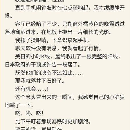
直到手机闹钟准时在七点整响起，我才缓缓睁开
眼。
客厅已经暗了不少，只剩窗外橘黄色的晚霞透过
落地窗洒进来，在地板上拖出一片细长的光影。
我揉了揉眼睛，下意识拿起手机。
聊天软件没有消息，我就看起了行情。
美日的小时K线，最终收出了一根完整的阳线，
日本政府的干预或许告一段落了。
既然他们的决心不过如此……
那我就落井下石好了。
还有机会……！
这个念头冒出来的一瞬间，我感觉自己的心脏猛
地跳了一下。
咚、咚、咚！
比下午盯着那场暴跌时更加剧烈。
要干的话，就是现在——