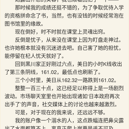
那时候我的成绩还挺不错的，为了争取优待入学
的资格拼命念了书，当然，也有没钱的时候经常泡在
图书馆里的缘故。
现在倒好，时不时就在课堂上灵魂出窍。
反倒是忧子，从来没在课堂上因为盯盘走神过。
也许她根本就没有沉迷进去吧。自己害了她的担忧，
能停留在杞人忧天就好了。
回到黑川家正好刚过六点，美日的小时K线收出
了第三条阴线，161.02，最低点也刷新了。
三个小时里，美日从162.32一路跌到161.02。
整整一百三十点，这已经足以称得上是一场剧烈
波动。市场聊天室里也开始出现诸如‘日本政府再次
出手了’的声音，社交媒体上的讨论也越来越激烈。
可是，对于现在的我来说，还远远不够。
我的账户像一个溺水的人，这点跌幅连把鼻尖露
出了水面都算不上，离真正爬上岸更是遥不可及。