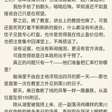
我抬手拍了拍额头，暗暗后悔，早知道还不如直
接说自己只是在观望。
那之后，换了教室，讲台上的教授也换了。可我
还是死死盯着不断刷新的报价，什么都没有听进去。
忧子见我专心盯盘，也许是觉得我在找止盈价位吧，
也把注意集中回课堂上，不再搭话了。
没有证据，也没有新闻揣测，更没有官方消息。
可我觉得就是日本政府出手干预了。
真正的问题只有一个——他们准备把汇率打到哪
里？
脑海里不由自主地浮现出四月的那一天——那也
是我第一次在教室之外见到黑川的日子。
那天，美日像断了线的风筝一样一路暴跌，从高
位直坠到155附近。
刚从湖里被我捞上来、还一副落汤鸡模样的黑川
坐在电脑前做多美日的场景，直到现在我闭上眼睛都