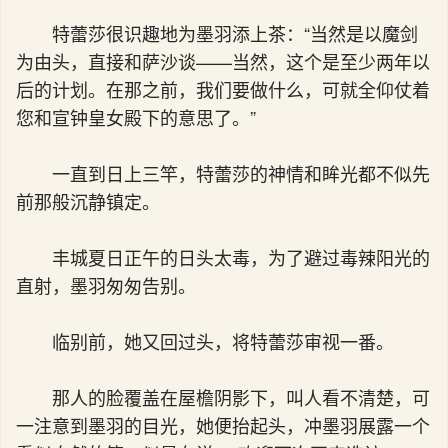
特蕾莎很识趣地为墨羽添上茶：“当然是以魔剑
为由头，直接和萨沙谈——当然，这个是至少两年以
后的计划。在那之前，我们要做什么，可就全仰仗着
您和宣钟皇女殿下的意思了。”
一直到日上三竿，特蕾莎的神情和眸光都不似先
前那般沉静镇定。
丰城夏日正午的日头太毒，为了避过毒辣阳光的
直射，墨羽匆匆告别。
临别前，她又回过头，将特蕾莎审视一番。
那人的脸覆盖在屋檐阴影下，叫人看不清楚，可
一注意到墨羽的目光，她便抬起头，冲墨羽展露一个