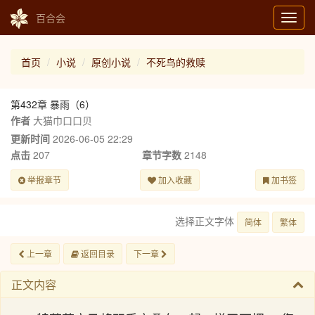
百合会
Toggl
navig
首页
小说
原创小说
不死鸟的救赎
第432章 暴雨（6）
作者
大猫巾口口贝
更新时间
2026-06-05 22:29
点击
207
章节字数
2148
举报章节
加入收藏
加书签
选择正文字体
简体
繁体
上一章
返回目录
下一章
正文内容