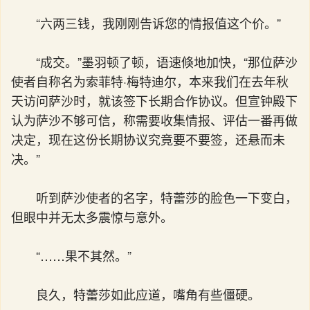
“六两三钱，我刚刚告诉您的情报值这个价。”
“成交。”墨羽顿了顿，语速倏地加快，“那位萨沙
使者自称名为索菲特·梅特迪尔，本来我们在去年秋
天访问萨沙时，就该签下长期合作协议。但宣钟殿下
认为萨沙不够可信，称需要收集情报、评估一番再做
决定，现在这份长期协议究竟要不要签，还悬而未
决。”
听到萨沙使者的名字，特蕾莎的脸色一下变白，
但眼中并无太多震惊与意外。
“……果不其然。”
良久，特蕾莎如此应道，嘴角有些僵硬。