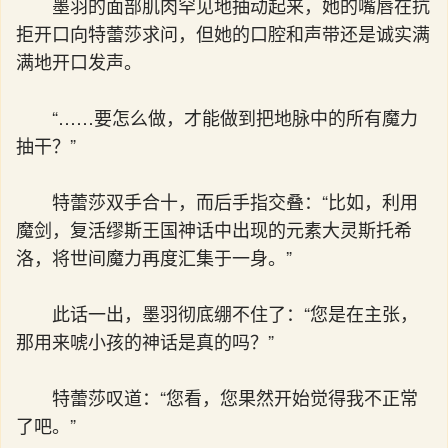
墨羽的面部肌肉罕见地抽动起来，她的嘴唇在抗
拒开口向特蕾莎求问，但她的口腔和声带还是诚实满
满地开口发声。
“……要怎么做，才能做到把地脉中的所有魔力
抽干？”
特蕾莎双手合十，而后手指交叠：“比如，利用
魔剑，复活缪斯王国神话中出现的元素大灵斯托希
洛，将世间魔力再度汇集于一身。”
此话一出，墨羽彻底绷不住了：“您是在主张，
那用来唬小孩的神话是真的吗？”
特蕾莎叹道：“您看，您果然开始觉得我不正常
了吧。”