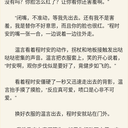
没有吗？你脸怎么红了？让你看你还害羞啊。”
“闭嘴，不准动，等我先出去。还有我不是害
羞，我是替你不好意思，而且你的脸也很红。”程时
安的嘴一张一合，一边说着一边往外走。
温言看着程时安的动作，拐杖和地板接触发出哒
哒哒密集的声音。温言把衣服套上，笑的开心说着，
“时安啊，观你步伐似是要好了，竟健步如飞的。”
看着程时安僵硬了一秒又迅速走出去的背影，温
言抬手摸了摸脸，“反应真可爱，啧口是心非不可
爱。”
换好衣服的温言出去，程时安就站在门外。