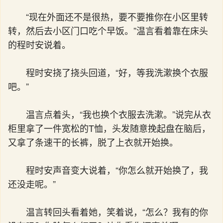
“现在外面还不是很热，要不要推你在小区里转
转，然后去小区门口吃个早饭。”温言看着靠在床头
的程时安说着。
程时安挠了挠头回道，“好，等我洗漱换个衣服
吧。”
温言点着头，“我也换个衣服去洗漱。”说完从衣
柜里拿了一件宽松的T恤，头发随意挽起盘在脑后，
又拿了条速干的长裤，脱了上衣就开始换。
程时安声音变大说着，“你怎么就开始换了，我
还没走呢。”
温言转回头看着她，笑着说，“怎么？我有的你