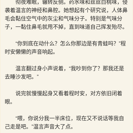
彻夜难眠，辗转反侧。药水味和丝丝白桃味，侵
袭着温言的神经和鼻腔。她想起有个研究说，人体鼻
毛会黏住空气中的灰尘和气味分子。特别是气味分
子，一黏住鼻毛就甩不掉，直到味道自己挥发殆尽。
“你到底在动什么？怎么你那边是有青蛙吗？”程
时安懒懒的声音响起。
温言翻过身小声说着，“我吵到你了？那我还是
去睡沙发吧。”
说完就慢慢起身又看着程时安，对方依旧闭着
眼。
“喂，你说分我一半床位，现在又不说话等我自
己走是吧。”温言声音大了点。