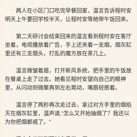
两人在小区门口吃完早餐回家，温言告诉程时安
明天上午要回学校半天，让程时安等她带午饭回来。
第二天研讨会结束回来的温言看到程时安在客厅
坐着，电视播放着广告，手上还夹着一支烟，烟灰缸
里还有三支烟头，打乱的魔方放在茶几上。
温言微皱着眉，打开新风系统，把手里的午饭放
在餐桌上走了过去。她看见程时安望向自己的眼神
里，从闪动到微聚再到左右晃动，嘴唇轻抿着。
温言停了两秒再次走过去，拿过对方手里的烟掐
灭在烟灰缸里，温声道,“怎么又开始抽烟了？我还以
为你把烟都戒了。”