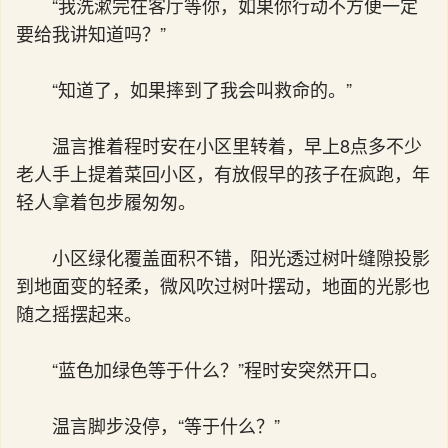
“我洗漱完在客厅等你，如果你行动不方便一定
要给我讲知道吗？”
“知道了，如果摔到了我会叫救命的。”
温言推着程时安在小区里转着，早上8点多不少
老人手上提着菜回小区，有放假早的孩子在疯跑，年
轻人拿着包步履匆匆。
小区绿化覆盖面积不错，阳光透过树叶缝隙投影
到地面变的轻柔，微风吹过树叶摆动，地面的光影也
随之摇摆起来。
“蓝色加绿色等于什么？”程时安突然开口。
温言脚步没停，“等于什么？”