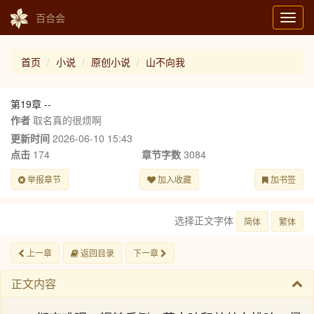
百合会
Toggl
navig
首页
小说
原创小说
山不向我
第19章 --
作者
取名真的很烦啊
更新时间
2026-06-10 15:43
点击
174
章节字数
3084
举报章节
加入收藏
加书签
选择正文字体
简体
繁体
上一章
返回目录
下一章
正文内容