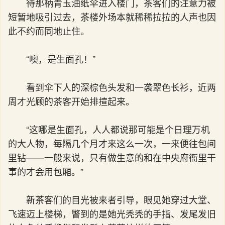
待那柄青玉油纸伞进入楼门，茶客们的注意力被
短暂地吸引过去，茶楼外场本就稀稀拉拉的人声也因
此不约而同地止住。
“噢，是生面孔！”
看到伞下人的深棕色头发和一袭翠色长衫，近两
周才光顾的茶客开始排揎起来。
“这哪是生面孔，人人都说那可能是个日理万机
的大人物，每隔几个月才来这么一次，一来便往包间
里钻——一般来说，只有做生意的和在中央府衙里干
事的才会用包厢。”
新茶客们的目光被来者引导，眼见她穿过大堂、
飞速迈上楼梯，瞥到的是她光秃秃的手指、发尾发旧