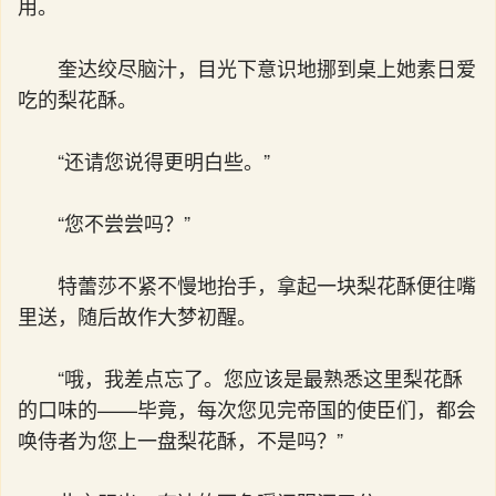
用。
奎达绞尽脑汁，目光下意识地挪到桌上她素日爱
吃的梨花酥。
“还请您说得更明白些。”
“您不尝尝吗？”
特蕾莎不紧不慢地抬手，拿起一块梨花酥便往嘴
里送，随后故作大梦初醒。
“哦，我差点忘了。您应该是最熟悉这里梨花酥
的口味的——毕竟，每次您见完帝国的使臣们，都会
唤侍者为您上一盘梨花酥，不是吗？”