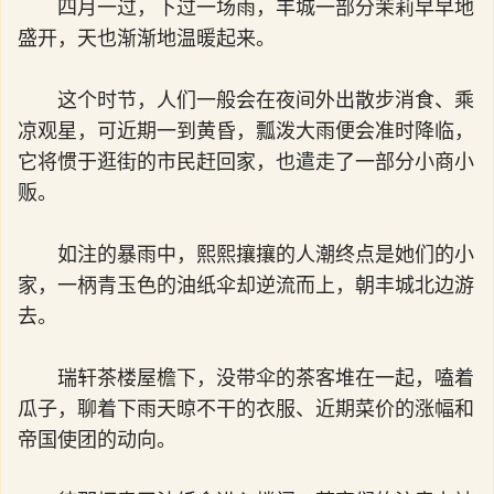
四月一过，下过一场雨，丰城一部分茉莉早早地
盛开，天也渐渐地温暖起来。
这个时节，人们一般会在夜间外出散步消食、乘
凉观星，可近期一到黄昏，瓢泼大雨便会准时降临，
它将惯于逛街的市民赶回家，也遣走了一部分小商小
贩。
如注的暴雨中，熙熙攘攘的人潮终点是她们的小
家，一柄青玉色的油纸伞却逆流而上，朝丰城北边游
去。
瑞轩茶楼屋檐下，没带伞的茶客堆在一起，嗑着
瓜子，聊着下雨天晾不干的衣服、近期菜价的涨幅和
帝国使团的动向。