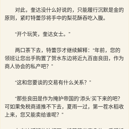
对此，奎达没什么好说的，只能履行沉默是金的
原则，紧盯特蕾莎将手中的梨花酥吞吃入腹。
“开个玩笑，奎达女士。”
两口茶下去，特蕾莎才继续解释：“年前，您的
领班让您出手购置了贺水东边将近九百亩良田，作为
商人协会的私产吧？”
“这和您要谈的交易有什么关系？”
“那些良田是作为掩护帝国的‘添头’买下来的吧？
可如果免税商道推不下去，夏雨一过，第一茬水稻收
上来，您又能卖给谁呢？”