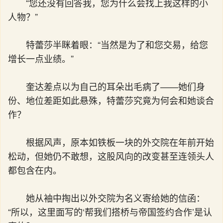
“您还没有回答我，您为什么会找上我这样的小
人物？”
特蕾莎半眯着眼：“当然是为了和您交易，给您
增长一点业绩。”
奎达差点以为自己的耳朵出毛病了——她们身
份、地位差距如此悬殊，特蕾莎究竟为何会和她谈合
作？
根据风声，原本如铁板一块的外交院在年前开始
松动，但她仍不敢想，这股风向的改变甚至连领头人
都包含在内。
她从袖中掏出以外交院为名义寄给她的信函：
“所以，这里面写的‘帮我们搭桥与帝国签约合作’是认