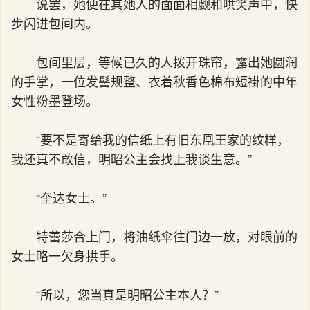
说罢，她便在其她人的面面相觑和哄笑声中，快
步闪进包间内。
包间里层，等候已久的人拨开珠帘，露出她圆润
的手掌，一位发髻规整、衣着秋香色棉布短褂的中年
女性粉墨登场。
“要不是寄给我的信纸上有旧东凰王家的纹样，
我还真不敢信，明昭公主会找上我谈生意。”
“奎达女士。”
特蕾莎合上门，将油纸伞往门边一放，对眼前的
女士略一欠身拱手。
“所以，您当真是明昭公主本人？”