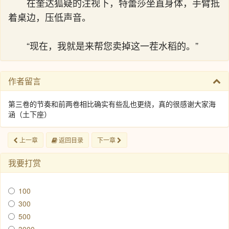
在奎达狐疑的注视下，特蕾莎坐直身体，手臂抵
着桌边，压低声音。
“现在，我就是来帮您卖掉这一茬水稻的。”
作者留言
第三卷的节奏和前两卷相比确实有些乱也更绕，真的很感谢大家海
涵（土下座）
上一章
返回目录
下一章
我要打赏
100
300
500