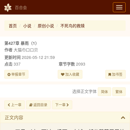
百合会
Toggl
navig
首页
小说
原创小说
不死鸟的救赎
第427章 暴雨（1）
作者
大猫巾口口贝
更新时间
2026-05-12 21:59
点击
337
章节字数
2093
举报章节
加入收藏
加书签
选择正文字体
简体
繁体
上一章
返回目录
下一章
正文内容