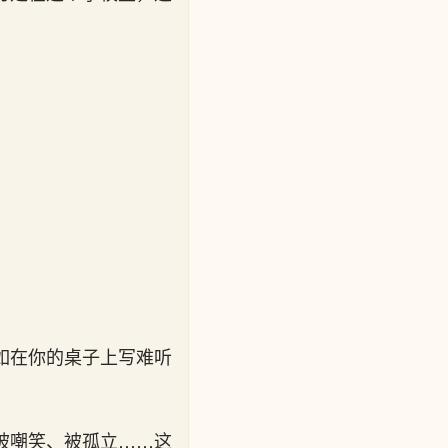
如在你的桌子上写难听
被嘲笑、被孤立……这