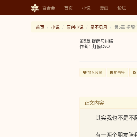
百合会
首页
小说
漫画
论坛
首页
小说
原创小说
星不见月
第5章 提醒
第5章 提醒与纠结
作者：灯侑OvO
加入收藏
加书签
正文内容
其实我也不是不
有一两个朋友陪