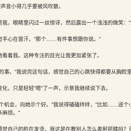
的声音小得几乎要被风吹散。
是我，眼睛里闪过一丝惊讶，然后露出一个浅浅的微笑："
觉手心在冒汗。"那个……有件事想跟你说。"
地看着我。这种专注的目光让我更加紧张了。
学的事。"我说完这句话，感觉自己的心跳快得都要从胸腔
变化，只是轻轻"嗯"了一声，示意我继续说下去。
找个机会，向她示个好。"我说得磕磕绊绊，"比如……送个
麻烦。"
感觉自己的脸在发烫。我这是在教别人怎么卑躬屈膝吗？