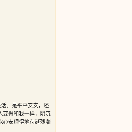
生活。是平平安安，还
人变得和我一样，阴沉
能心安理得地苟延残喘