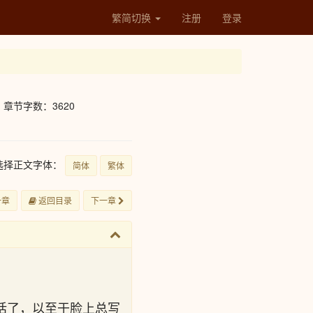
繁简切换
注册
登录
章节字数：3620
选择正文字体：
简体
繁体
一章
返回目录
下一章
话了，以至于脸上总写