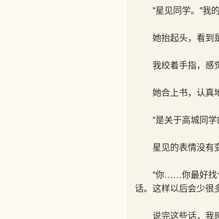
"星见同学。"我
她抬起头，看到
我绞着手指，感
她合上书，认真
"是关于高城同
星见的表情没有
"你……你最好
话。这样以后会少很多
说完这些话，我