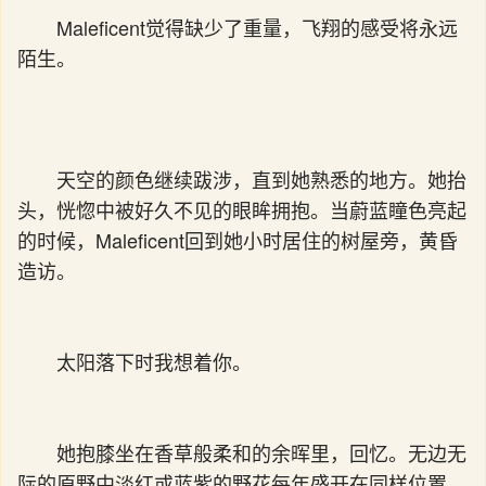
Maleficent觉得缺少了重量，飞翔的感受将永远
陌生。
天空的颜色继续跋涉，直到她熟悉的地方。她抬
头，恍惚中被好久不见的眼眸拥抱。当蔚蓝瞳色亮起
的时候，Maleficent回到她小时居住的树屋旁，黄昏
造访。
太阳落下时我想着你。
她抱膝坐在香草般柔和的余晖里，回忆。无边无
际的原野中淡红或蓝紫的野花每年盛开在同样位置，