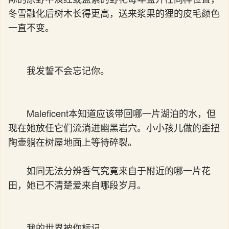
冬雪融化后树木长得更高，送来浆果的狸的皮毛颜色
一直不变。
我发誓不会忘记你。
Maleficent本知道应该带回哪一片湖泊的水，但
现在她放任它们流淌进幽黑岩穴。小小孩儿做的歪扭
陶壶躺在树屋地面上等待碎裂。
如同无法分辨香气究竟来自于附近的哪一片花
田，她已不清楚爱来自哪段岁月。
我的世界被你标记。