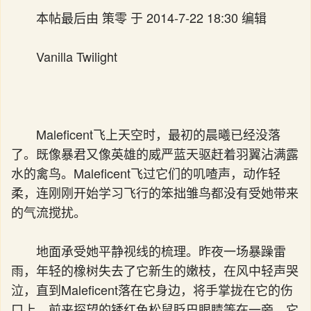
本帖最后由 策零 于 2014-7-22 18:30 编辑
Vanilla Twilight
Maleficent飞上天空时，最初的晨曦已经没落
了。既像暴君又像英雄的威严蓝天驱赶着羽翼沾满露
水的禽鸟。Maleficent飞过它们的叽喳声，动作轻
柔，连刚刚开始学习飞行的笨拙雏鸟都没有受她带来
的气流搅扰。
地面承受她平静视线的梳理。昨夜一场暴躁雷
雨，年轻的橡树失去了它新生的嫩枝，在风中轻声哭
泣，直到Maleficent落在它身边，将手掌拢在它的伤
口上。前来探望的锈红色松鼠眨巴眼睛等在一旁，它