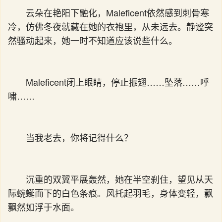
云朵在艳阳下融化，Maleficent依然感到刺骨寒
冷，仿佛冬夜就藏在她的衣袍里，从未远去。静谧突
然骚动起来，她一时不知道应该说些什么。
Maleficent闭上眼睛，停止振翅……坠落……呼
啸……
当我老去，你将记得什么？
沉重的双翼平展轰然，她在半空刹住，望见从天
际蜿蜒而下的白色条痕。风托起羽毛，身体变轻，飘
飘然如浮于水面。