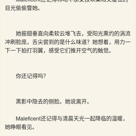
目光偷偷瞥她。
她振翅垂直向柔软云堆飞去，受阳光熏灼的涡流
冲刷脸庞，舌尖尝到的是什么味道？她想着，用力一
下一下拍打羽翼，感受它们推开空气的触觉。
你还记得吗？
黑影中隐去的侧脸。她说离开。
Maleficent还记得与清晨天光一起降临的温暖，
她睁眼看见。