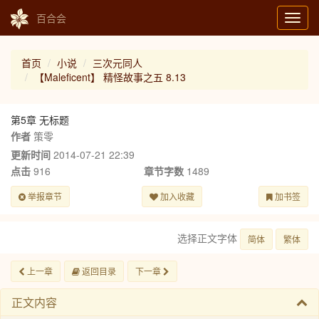
百合会
Toggl
navig
首页
小说
三次元同人
【Maleficent】 精怪故事之五 8.13
第5章 无标题
作者
策零
更新时间
2014-07-21 22:39
点击
916
章节字数
1489
举报章节
加入收藏
加书签
选择正文字体
简体
繁体
上一章
返回目录
下一章
正文内容