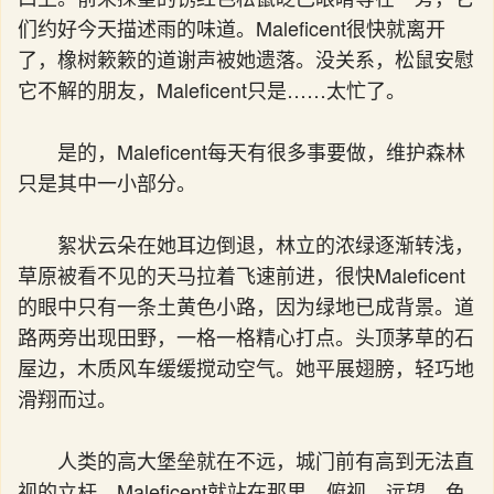
们约好今天描述雨的味道。Maleficent很快就离开
了，橡树簌簌的道谢声被她遗落。没关系，松鼠安慰
它不解的朋友，Maleficent只是……太忙了。
是的，Maleficent每天有很多事要做，维护森林
只是其中一小部分。
絮状云朵在她耳边倒退，林立的浓绿逐渐转浅，
草原被看不见的天马拉着飞速前进，很快Maleficent
的眼中只有一条土黄色小路，因为绿地已成背景。道
路两旁出现田野，一格一格精心打点。头顶茅草的石
屋边，木质风车缓缓搅动空气。她平展翅膀，轻巧地
滑翔而过。
人类的高大堡垒就在不远，城门前有高到无法直
视的立杆。Maleficent就站在那里，俯视，远望。色