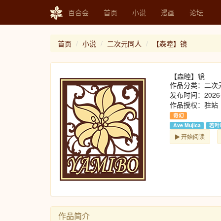
百合会
首页
小说
漫画
论坛
首页
小说
二次元同人
【森睦】镜
【森睦】镜
作品分类：二次
发布时间：2026-
作品授权：驻站
奇幻
Ave Mujica
若叶
开始阅读
作品简介