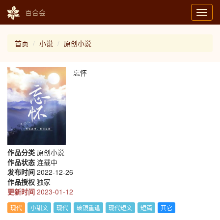
百合会
Toggl
navig
首页
小说
原创小说
忘怀
作品分类
原创小说
作品状态
连载中
发布时间
2022-12-26
作品授权
独家
更新时间
2023-01-12
现代
小甜文
现代
破镜重逢
现代短文
短篇
其它