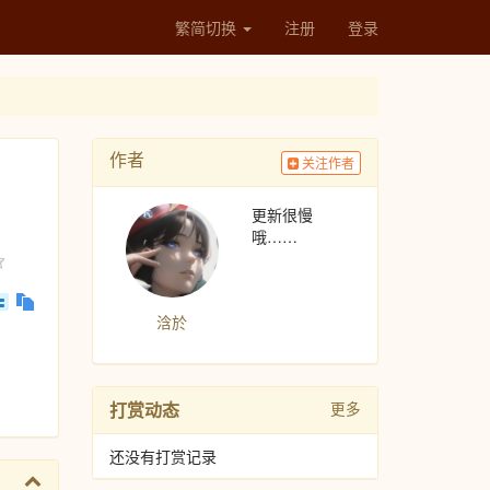
繁简切换
注册
登录
作者
关注作者
更新很慢
哦……
浛於
打赏动态
更多
还没有打赏记录