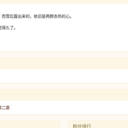
，而雪后露出来的，依旧是两颗赤热的心。
觉得久了。
第二章
粉丝排行