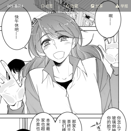
书签
收藏
分享
举报
009 番外4