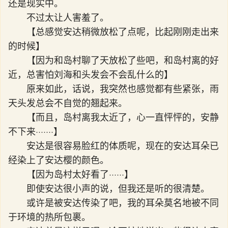
还是现实中。
不过太让人害羞了。
【总感觉安达稍微放松了点呢，比起刚刚走出来
的时候】
【因为和岛村聊了天放松了些吧，和岛村离的好
近，总害怕刘海和头发会不会乱什么的】
原来如此，话说，我突然也感觉都有些紧张，雨
天头发总会不自觉的翘起来。
【而且，岛村离我太近了，心一直怦怦的，安静
不下来·······】
安达是很容易脸红的体质呢，现在的安达耳朵已
经染上了安达樱的颜色。
【因为岛村太好看了······】
即使安达很小声的说，但我还是听的很清楚。
或许是被安达传染了吧，我的耳朵莫名地被不同
于环境的热所包裹。