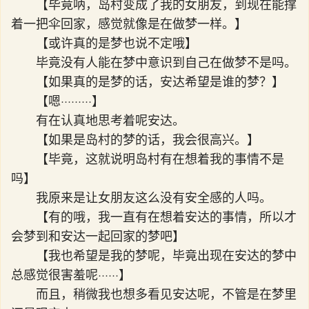
【毕竟呐，岛村变成了我的女朋友，到现在能撑
着一把伞回家，感觉就像是在做梦一样。】
【或许真的是梦也说不定哦】
毕竟没有人能在梦中意识到自己在做梦不是吗。
【如果真的是梦的话，安达希望是谁的梦？】
【嗯·········】
有在认真地思考着呢安达。
【如果是岛村的梦的话，我会很高兴。】
【毕竟，这就说明岛村有在想着我的事情不是
吗】
我原来是让女朋友这么没有安全感的人吗。
【有的哦，我一直有在想着安达的事情，所以才
会梦到和安达一起回家的梦吧】
【我也希望是我的梦呢，毕竟出现在安达的梦中
总感觉很害羞呢······】
而且，稍微我也想多看见安达呢，不管是在梦里