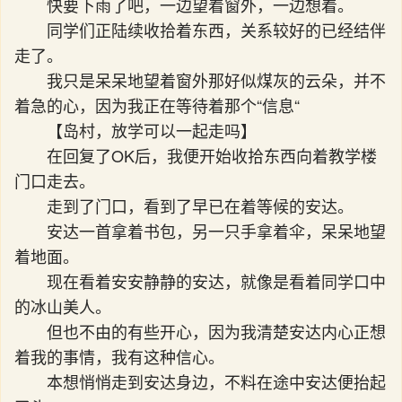
快要下雨了吧，一边望着窗外，一边想着。
同学们正陆续收拾着东西，关系较好的已经结伴
走了。
我只是呆呆地望着窗外那好似煤灰的云朵，并不
着急的心，因为我正在等待着那个“信息“
【岛村，放学可以一起走吗】
在回复了OK后，我便开始收拾东西向着教学楼
门口走去。
走到了门口，看到了早已在着等候的安达。
安达一首拿着书包，另一只手拿着伞，呆呆地望
着地面。
现在看着安安静静的安达，就像是看着同学口中
的冰山美人。
但也不由的有些开心，因为我清楚安达内心正想
着我的事情，我有这种信心。
本想悄悄走到安达身边，不料在途中安达便抬起