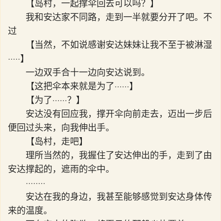
【岛村，一起撑伞回去可以吗？】
我和安达家不同路，走到一半就要分开了吧。不
过
【当然，不如说感谢安达妹妹让我不至于被淋湿
·····】
一边双手合十一边向安达说到。
【这把伞本来就是为了······】
【为了······？】
安达没有回应我，撑开伞向前走去，迈出一步后
便回过头来，向我伸出手。
【岛村，走吧】
理所当然的，我握住了安达伸出的手，走到了由
安达撑起的，遮雨的伞中。
········
安达在我的身边，我甚至能够感觉到安达身体传
来的温度。