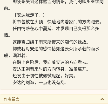
即使感受到这样酸涩的情感，我们的脚步继续向
前。
【安达我走了。】
将书包放在头顶，快速地向着家门的方向跑去。
任由情感在心中蔓延。才发现自己变得那么多
情。
这能否归结于雨天所带来的潮气的缘故。
抑或我对安达的感情恰如这云朵所承载的雨水
般，满溢着。
在踏上台阶后，我向着安达的方向看去。
安达正朝着来时的方向转身，准备离开。
短发由于惯性被微微甩起，好美。
安达的刘海，一点也没有乱。
作者留言