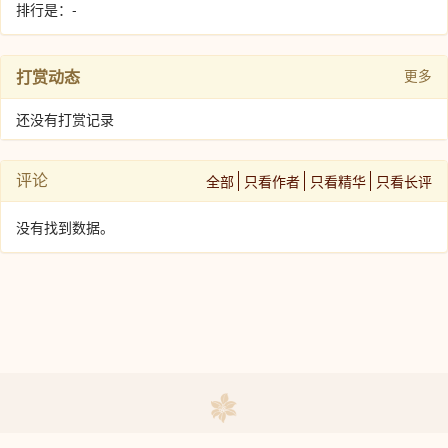
排行是：-
打赏动态
更多
还没有打赏记录
评论
全部
只看作者
只看精华
只看长评
没有找到数据。