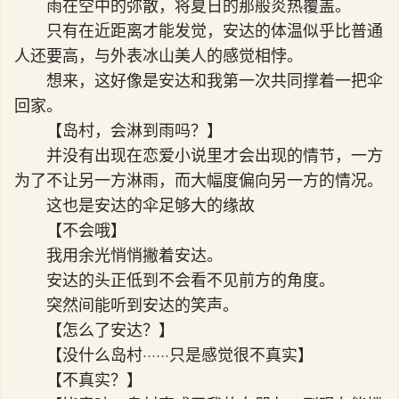
雨在空中的弥散，将夏日的那般炎热覆盖。
只有在近距离才能发觉，安达的体温似乎比普通
人还要高，与外表冰山美人的感觉相悖。
想来，这好像是安达和我第一次共同撑着一把伞
回家。
【岛村，会淋到雨吗？】
并没有出现在恋爱小说里才会出现的情节，一方
为了不让另一方淋雨，而大幅度偏向另一方的情况。
这也是安达的伞足够大的缘故
【不会哦】
我用余光悄悄撇着安达。
安达的头正低到不会看不见前方的角度。
突然间能听到安达的笑声。
【怎么了安达？】
【没什么岛村······只是感觉很不真实】
【不真实？】