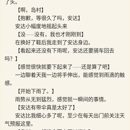
了头。
【啊，岛村】
【抱歉，等很久了吗，安达】
安达小幅度地摇起头来
【没······没有，我也才刚刚到】
在换好了鞋后我走到了安达身边。
【看起来还没有下雨呢，安达还要骑车回去
吗？】
【感觉很快就要下起来了······还是算了吧】
一边聊着天我一边将手伸出，能感觉到雨滴的触
感。
【开始下雨了。】
雨势从无到猛烈，感觉就一瞬间的事情。
【安达有带伞真是太好了】
安达比我细心多了呢，至少在每天出门前关注天
气预报这里。