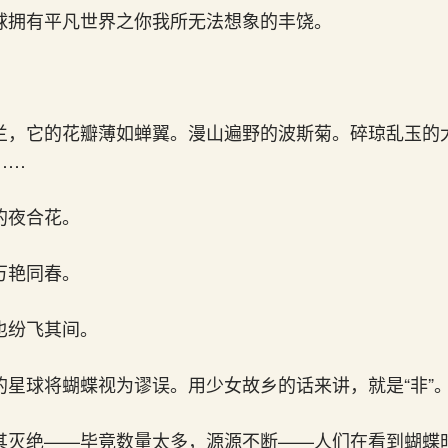
球拥有平凡世界之你我所无法想象的丰饶。
兰，它的花瓣薄如蝉翼。漫山遍野的波斯菊。碎琼乱玉的
……
的夜合花。
万艳同春。
也纷飞其间。
的星球将蝴蝶视为谬误。用少女故乡的话来讲，就是“非”
其灭绝——毕竟数量太多，源源不断——人们在看到蝴蝶