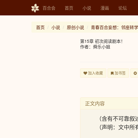
百合会
首页
小说
漫画
论坛
首页
小说
原创小说
青春百合妄想：邻座转
第15章 初次阅读剧本！
作者：舜乐小姐
加入收藏
加书签
正文内容
（含有不可靠叙
（声明：文中所