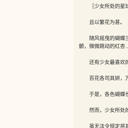
［少女所处的星
且以繁花为甚。
随风摇曳的蝴蝶
颤，微微跳动的红杏
还有少女最喜欢
百花各司其妍，
于是，各色蝴蝶
然而，少女所处
虽无法令规定将