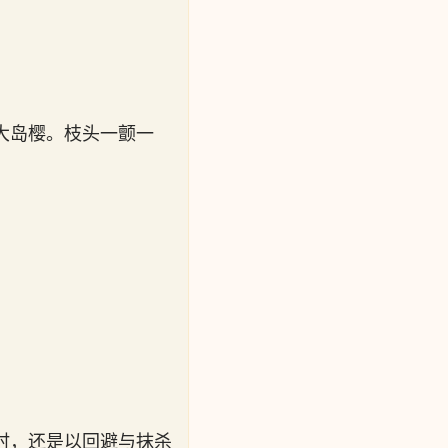
大岛樱。枝头一颤一
。
时，还是以回避与抹杀