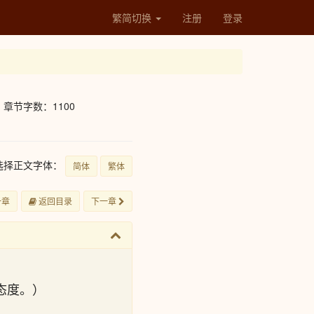
繁简切换
注册
登录
章节字数：1100
选择正文字体：
简体
繁体
一章
返回目录
下一章
态度。）