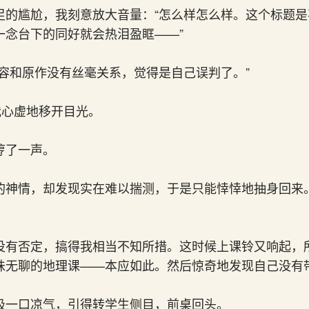
足的尴尬，我刻意放大音量：“怎么样怎么样。这个标题
一念台下的同好就会热泪盈眶——”
内容和原作没有丝毫关系，觉得是自己误判了。”
我心虚地移开目光。
哼了一声。
的神情，却发现实在难以揣测，于是只能悻悻地抽身回来。
没有否定，搞得我相当不知所措。这时候上课铃又响起，
味无聊的地理课——本应如此。然后惊奇地发现自己没有
吸一口凉气，引得转学生侧目，前桌回头。