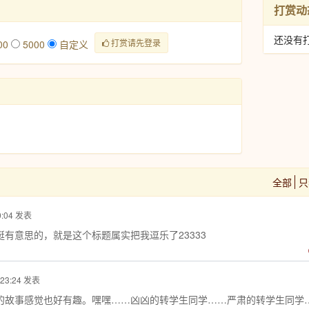
打赏动
还没有
打赏请先登录
00
5000
自定义
全部
只
00:04 发表
有意思的，就是这个标题属实把我逗乐了23333
 23:24 发表
的故事感觉也好有趣。嘿嘿……凶凶的转学生同学……严肃的转学生同学