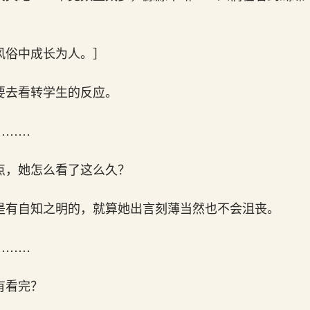
风俗中成长为人。］
要去看转学生的反应。
………
点，她怎么看了这么久？
是有自知之明的，就算她出言刻薄当然也不会沮丧。
………
有看完？