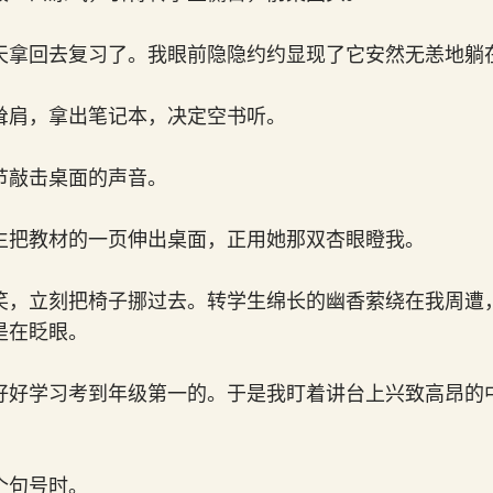
天拿回去复习了。我眼前隐隐约约显现了它安然无恙地躺
耸肩，拿出笔记本，决定空书听。
节敲击桌面的声音。
生把教材的一页伸出桌面，正用她那双杏眼瞪我。
笑，立刻把椅子挪过去。转学生绵长的幽香萦绕在我周遭
是在眨眼。
好好学习考到年级第一的。于是我盯着讲台上兴致高昂的
个句号时。