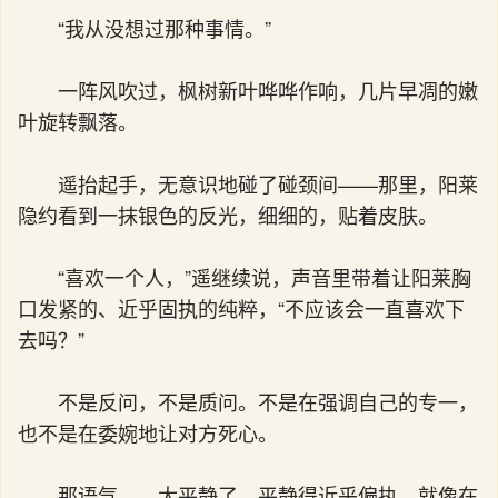
“我从没想过那种事情。”
一阵风吹过，枫树新叶哗哗作响，几片早凋的嫩
叶旋转飘落。
遥抬起手，无意识地碰了碰颈间——那里，阳莱
隐约看到一抹银色的反光，细细的，贴着皮肤。
“喜欢一个人，”遥继续说，声音里带着让阳莱胸
口发紧的、近乎固执的纯粹，“不应该会一直喜欢下
去吗？”
不是反问，不是质问。不是在强调自己的专一，
也不是在委婉地让对方死心。
那语气……太平静了，平静得近乎偏执。就像在