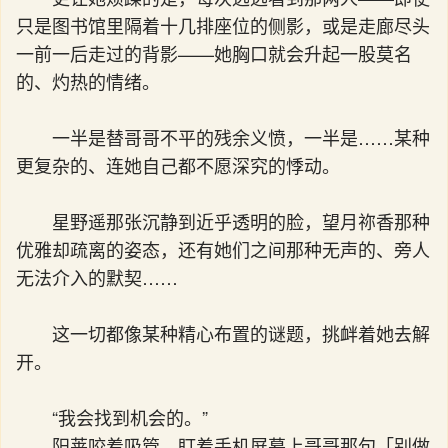
只是图书馆里隔着十几排座位的侧影，或是走廊尽头
一前一后走过的背影——她胸口就会升起一股莫名
的、灼热的情绪。
一半是替哥哥不平的残余义愤，一半是……某种
更复杂的、连她自己都不愿深究的悸动。
星野遥那张沉静到近乎透明的脸，望月祢香那种
优雅却疏离的姿态，还有她们之间那种无声的、旁人
无法介入的默契……
这一切都像某种精心布置的谜题，挑衅着她去解
开。
“我会找到机会的。”
阳莱咬着吸管，盯着手机屏幕上哥哥那句「别做