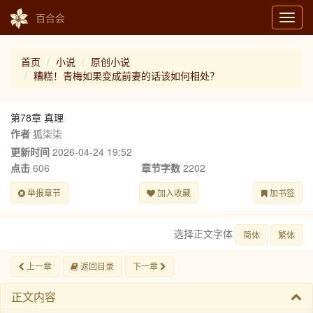
百合会
Toggl
navig
首页
小说
原创小说
糟糕！青梅如果变成前妻的话该如何相处？
第78章 真理
作者
狐柒柒
更新时间
2026-04-24 19:52
点击
606
章节字数
2202
举报章节
加入收藏
加书签
选择正文字体
简体
繁体
上一章
返回目录
下一章
正文内容