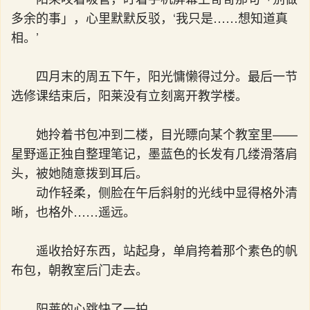
多余的事」，心里默默反驳，‘我只是……想知道真
相。’
四月末的周五下午，阳光慵懒得过分。最后一节
选修课结束后，阳莱没有立刻离开教学楼。
她拎着书包冲到二楼，目光瞟向某个教室里——
星野遥正独自整理笔记，墨蓝色的长发有几缕滑落肩
头，被她随意拨到耳后。
动作轻柔，侧脸在午后斜射的光线中显得格外清
晰，也格外……遥远。
遥收拾好东西，站起身，单肩挎着那个素色的帆
布包，朝教室后门走去。
阳莱的心跳快了一拍。