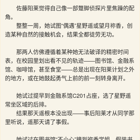
佐藤阳莱觉得自己像一部蹩脚侦探片里焦躁的配
角。
整整一周，她试图“偶遇”星野遥或望月祢香，创
造某种自然的接触机会，结果全都徒劳无功。
那两人仿佛遵循着某种她无法破译的精密时间
表，在校园里划出看不见的轨迹——图书馆、金融系
馆、咖啡馆，甚至食堂——总是出现在阳莱计划之外
的地方，或在她鼓起勇气上前的前一刻转身离开。
她试过提早到金融系馆C201占座，选了星野遥
常坐区域的后排。
结果那天遥根本没出现——事后阳莱才从同学那
里听说，遥那天请了事假。
她试过在图书馆“不小心”撞到祢香学姐，假装书