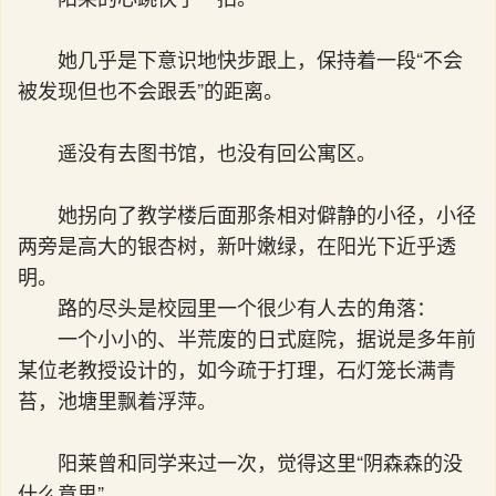
她几乎是下意识地快步跟上，保持着一段“不会
被发现但也不会跟丢”的距离。
遥没有去图书馆，也没有回公寓区。
她拐向了教学楼后面那条相对僻静的小径，小径
两旁是高大的银杏树，新叶嫩绿，在阳光下近乎透
明。
路的尽头是校园里一个很少有人去的角落：
一个小小的、半荒废的日式庭院，据说是多年前
某位老教授设计的，如今疏于打理，石灯笼长满青
苔，池塘里飘着浮萍。
阳莱曾和同学来过一次，觉得这里“阴森森的没
什么意思”。