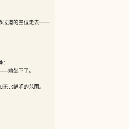
靠过道的空位走去——
静：
——她坐下了。
知无比鲜明的范围。