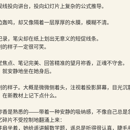
视线投向讲台，投向幻灯片上复杂的公式推导。
边轰鸣，却又像隔着一层厚厚的水膜，模糊不清。
记录，笔尖却在纸上划出无意义的短促线条。
刻的样子一定很可笑。
堂焦点、笔记完美、回答精准的望月祢香，正魂不守舍。
，就安静地坐在她身后。
刻的样子。大概是微微侧着头，注视着投影屏幕，目光沉
，在新教材上记下点什么。
祢香是熟悉的——带着一种安静的吸纳感，不像自己总是
忆碎片不受控制地翻涌上来：
并肩坐着，她给遥讲解数学题，遥总是听得很认真，睫毛