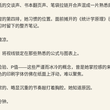
低的交谈声、书本翻页声、笔袋拉链开合声混成一片熟悉
窗的第四排，她习惯的位置。面前摊开的《统计学原理》
习时留下的整齐笔记。
微凉。
，将视线锁定在那些熟悉的公式与图表上。
检验、P值——这些严谨而冰冷的概念，曾是她掌控感的
色的印刷字体仿佛在纸面上浮动，难以聚焦。
常的、略显沉重的节奏敲打着胸腔。她知道原因。
分钟。