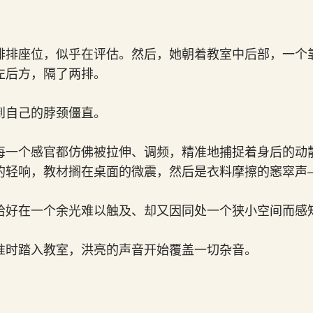
排排座位，似乎在评估。然后，她朝着教室中后部，一个
左后方，隔了两排。
到自己的脖颈僵直。
每一个感官都仿佛被拉伸、调频，精准地捕捉着身后的动
的轻响，教材搁在桌面的微震，然后是衣料摩擦的窸窣声
恰好在一个余光难以触及、却又因同处一个狭小空间而感
准时踏入教室，洪亮的声音开始覆盖一切杂音。