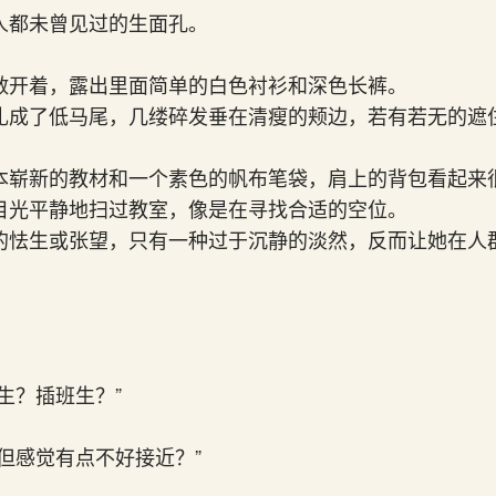
人都未曾见过的生面孔。
敞开着，露出里面简单的白色衬衫和深色长裤。
扎成了低马尾，几缕碎发垂在清瘦的颊边，若有若无的遮
本崭新的教材和一个素色的帆布笔袋，肩上的背包看起来
目光平静地扫过教室，像是在寻找合适的空位。
的怯生或张望，只有一种过于沉静的淡然，反而让她在人
生？插班生？”
但感觉有点不好接近？”