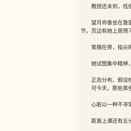
教授还未到，低
望月祢香坐在靠
节，页边有她上周预
笔搁在旁，指尖
她试图集中精神
正态分布、假设
可今天，那些黑
心脏以一种不寻
距离上课还有五