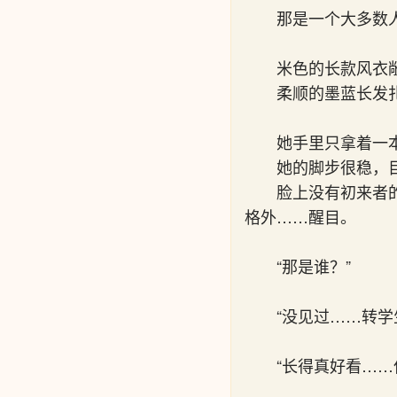
那是一个大多数
米色的长款风衣
柔顺的墨蓝长发
她手里只拿着一
她的脚步很稳，
脸上没有初来者
格外……醒目。
“那是谁？”
“没见过……转学
“长得真好看……