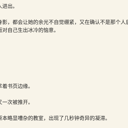
人进出。
身影，都会让她的余光不自觉绷紧，又在确认不是那个人
而对自己生出冰冷的恼意。
。
挲着书页边缘。
又一次被推开。
原本略显嘈杂的教室，出现了几秒钟奇异的凝滞。