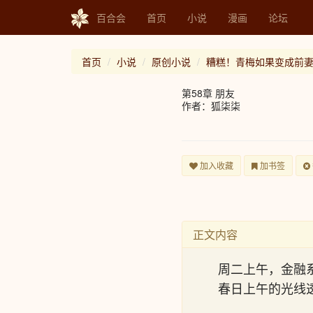
百合会
首页
小说
漫画
论坛
首页
小说
原创小说
糟糕！青梅如果变成前
第58章 朋友
作者：狐柒柒
加入收藏
加书签
正文内容
周二上午，金融
春日上午的光线