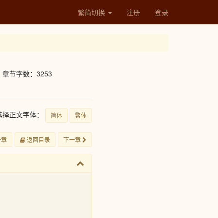
繁简切换
注册
登录
章节字数：3253
选择正文字体：
简体
繁体
一章
返回目录
下一章