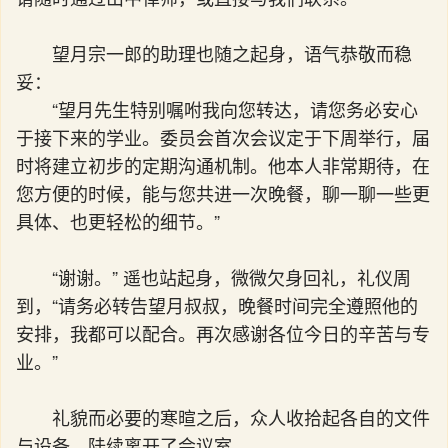
望月宗一郎的助理也随之起身，语气恭敬而稳
妥：
“望月先生特别嘱咐我向您转达，请您务必安心
于接下来的学业。委员会首次会议定于下周举行，届
时将建立初步的定期沟通机制。他本人非常期待，在
您方便的时候，能与您共进一次晚餐，聊一聊一些更
具体、也更轻松的细节。”
“谢谢。” 遥也站起身，微微欠身回礼，礼仪周
到，“请务必转告望月叔叔，晚餐时间完全遵照他的
安排，我都可以配合。再次感谢各位今日的辛苦与专
业。”
礼貌而必要的寒暄之后，众人收拾起各自的文件
与设备，陆续离开了会议室。