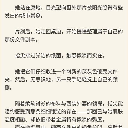
她站在原地，目光望向窗外那片被阳光照得有些
发白的城市景象。
片刻后，她走回桌边，开始慢慢整理属于自己的
那份文件副本。
指尖拂过光洁的纸面，触感微凉而实在。
她把它们仔细收进一个崭新的深灰色硬壳文件
夹，然后，无意识地，另一只手轻轻抚上自己的颈
侧。
隔着柔软衬衫的布料与西装外套的领襟，指尖能
隐约感受到那条细细银链的存在——那圈已与她肌肤
温度相融、却依旧带着金属特有微凉的弧度。
而在她臂弯中，硬壳文件夹的棱角分明，承载着