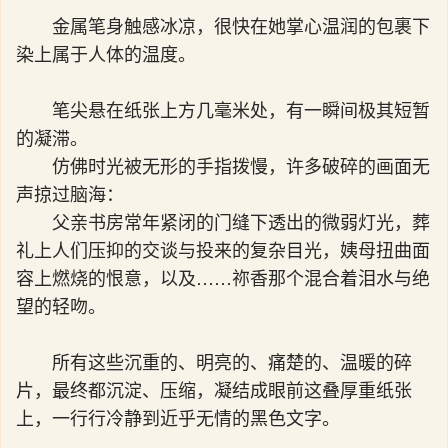
金属笔身触感冰凉，很快在她掌心温润的包裹下
染上属于人体的温度。
笔尖悬在纸张上方几毫米处，有一瞬间极其短暂
的凝滞。
仿佛时光被无形的手指拨慢，许多破碎的画面无
声掠过脑海：
父亲书房常年紧闭的门缝下透出的微弱灯光，葬
礼上人们压抑的交谈与投来的复杂目光，姨母扭曲面
容上燃烧的恨意，以及……祢香那个混合着泪水与绝
望的轻吻。
所有这些沉重的、明亮的、痛楚的、温暖的碎
片，最终都沉淀、压缩，凝结成眼前这叠厚重纸张
上，一行行冷静到近乎无情的黑色文字。