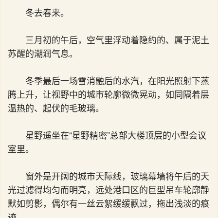
冬去春来。
三月初的午后，空气里浮动着隐约的、属于泥土
苏醒的潮润气息。
冬季最后一场雪消融后的水汽，在阳光照射下蒸
腾上升，让视野中的城市轮廓微微晃动，如同隔着层
温热的、起伏的毛玻璃。
星野遥坐在“星野精密”总部大楼顶层的小型会议
室里。
窗外是开阔的城市天际线，玻璃幕墙将午后的天
光过滤得均匀而明亮，远处港口区的巨型吊车轮廓静
默如剪影，偶尔有一丝云絮缓缓飘过，拖出浅淡的痕
迹。