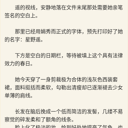
遥的视线，安静地落在文件末尾那处需要她亲笔
签名的空白上。
那里已经用娟秀而正式的字体，预先打印好了她
的名字：星野遥。
下方是空白的日期栏，等待被填上这个具有法律
效力的春日。
她今天穿了一身剪裁极为合体的浅灰色西装套
裙，面料挺括而柔软，勾勒出清瘦却已逐渐褪去少女
单薄的肩线。
长发在脑后挽成一个低而简洁的发髻，几缕不易
察觉的碎发柔和了额角的线条。
脸上化了极淡的妆，恰到好处地提亮了气色，也