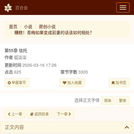
百合会
Toggl
navig
首页
小说
原创小说
糟糕！青梅如果变成前妻的话该如何相处？
第55章 信托
作者
狐柒柒
更新时间
2026-03-16 17:26
点击
625
章节字数
3305
举报章节
加入收藏
加书签
选择正文字体
简体
繁体
上一章
返回目录
下一章
正文内容