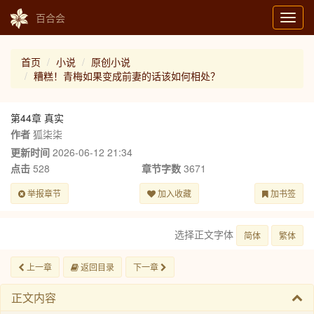
百合会
Toggl
navig
首页
小说
原创小说
糟糕！青梅如果变成前妻的话该如何相处？
第44章 真实
作者
狐柒柒
更新时间
2026-06-12 21:34
点击
528
章节字数
3671
举报章节
加入收藏
加书签
选择正文字体
简体
繁体
上一章
返回目录
下一章
正文内容