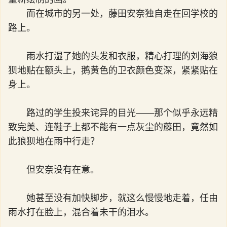
而在城市的另一处，藤田安奈独自走在回学校的
路上。
雨水打湿了她的头发和衣服，精心打理的刘海狼
狈地贴在额头上，鹅黄色的卫衣颜色变深，紧紧贴在
身上。
路过的学生投来诧异的目光——那个似乎永远精
致完美、连鞋子上都不能有一点灰尘的藤田，竟然如
此狼狈地在雨中行走？
但安奈没有在意。
她甚至没有加快脚步，就这么慢慢地走着，任由
雨水打在脸上，混合着未干的泪水。