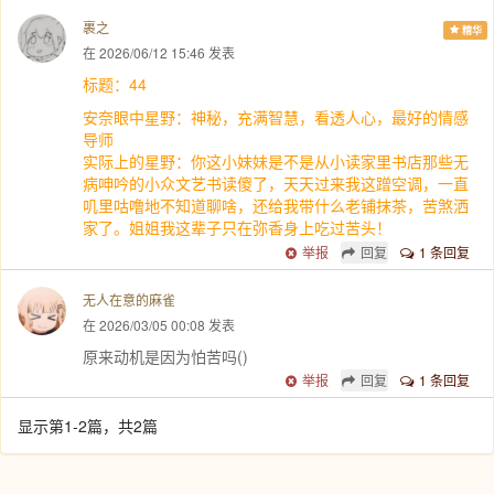
裹之
精华
在 2026/06/12 15:46 发表
标题：44
安奈眼中星野：神秘，充满智慧，看透人心，最好的情感
导师
实际上的星野：你这小妹妹是不是从小读家里书店那些无
病呻吟的小众文艺书读傻了，天天过来我这蹭空调，一直
叽里咕噜地不知道聊啥，还给我带什么老铺抹茶，苦煞洒
家了。姐姐我这辈子只在弥香身上吃过苦头！
举报
回复
1 条回复
无人在意的麻雀
在 2026/03/05 00:08 发表
原来动机是因为怕苦吗()
举报
回复
1 条回复
显示第1-2篇，共2篇