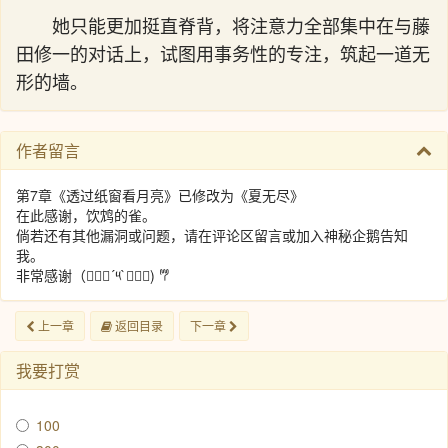
她只能更加挺直脊背，将注意力全部集中在与藤
田修一的对话上，试图用事务性的专注，筑起一道无
形的墙。
作者留言
第7章《透过纸窗看月亮》已修改为《夏无尽》
在此感谢，饮鸩的雀。
倘若还有其他漏洞或问题，请在评论区留言或加入神秘企鹅告知
我。
非常感谢（๑⃙⃘´༥`๑⃙⃘) 𐂐
上一章
返回目录
下一章
我要打赏
100