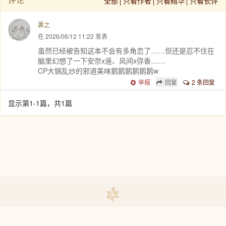
全部
只看作者
只看精华
只看长评
裹之
在 2026/06/12 11:22 发表
虽然已经被告知这本不会有多角恋了……但还是忍不住在
脑里幻想了一下安奈x遥、风间x弥香……
CP大锅乱炒的邪道美味鹅鹅鹅鹅鹅鹅w
举报
回复
2 条回复
显示第1-1篇，共1篇
联系我们
|
免责声明
|
常见问题
百合会版权所有© 1997-2026