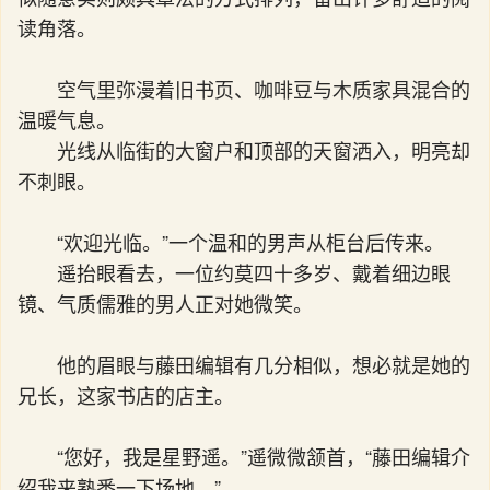
读角落。
空气里弥漫着旧书页、咖啡豆与木质家具混合的
温暖气息。
光线从临街的大窗户和顶部的天窗洒入，明亮却
不刺眼。
“欢迎光临。”一个温和的男声从柜台后传来。
遥抬眼看去，一位约莫四十多岁、戴着细边眼
镜、气质儒雅的男人正对她微笑。
他的眉眼与藤田编辑有几分相似，想必就是她的
兄长，这家书店的店主。
“您好，我是星野遥。”遥微微颔首，“藤田编辑介
绍我来熟悉一下场地。”