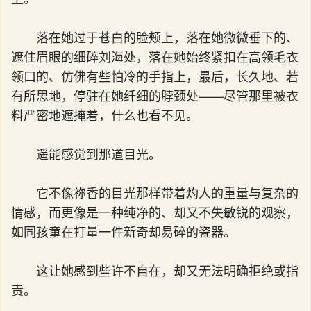
落在她过于苍白的脸颊上，落在她微微垂下的、
遮住眉眼的细碎刘海处，落在她始终紧扣在高领毛衣
领口的、仿佛有些怕冷的手指上，最后，长久地、若
有所思地，停驻在她纤细的脖颈处——尽管那里被衣
料严密地遮掩着，什么也看不见。
遥能感觉到那道目光。
它不像祢香的目光那样带着灼人的重量与复杂的
情感，而更像是一种纯净的、却又不失敏锐的观察，
如同孩童在打量一件新奇却易碎的瓷器。
这让她感到些许不自在，却又无法明确拒绝或指
责。