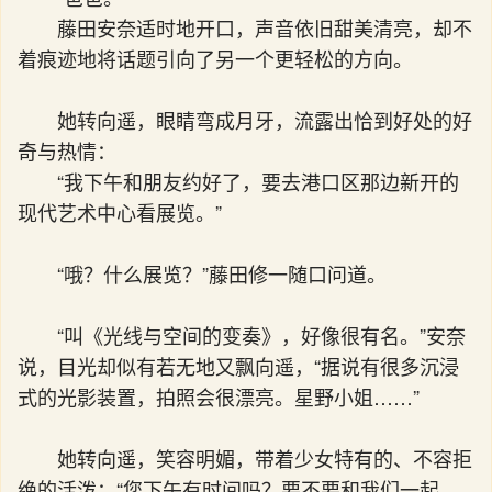
藤田安奈适时地开口，声音依旧甜美清亮，却不
着痕迹地将话题引向了另一个更轻松的方向。
她转向遥，眼睛弯成月牙，流露出恰到好处的好
奇与热情：
“我下午和朋友约好了，要去港口区那边新开的
现代艺术中心看展览。”
“哦？什么展览？”藤田修一随口问道。
“叫《光线与空间的变奏》，好像很有名。”安奈
说，目光却似有若无地又飘向遥，“据说有很多沉浸
式的光影装置，拍照会很漂亮。星野小姐……”
她转向遥，笑容明媚，带着少女特有的、不容拒
绝的活泼：“您下午有时间吗？要不要和我们一起