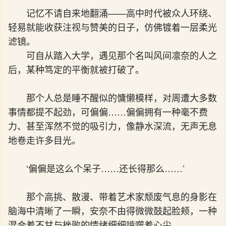
记忆不请自来地翻涌——高中时代被众人环绕、
轻易就能收获注视与赞美的日子，仿佛镀着一层柔光
滤镜。
可自从踏入大学，遇见那个名叫风间凛奈的人之
后，某种笃定的平衡就被打破了。
那个人总是睡不醒似的慵懒模样，对周遭大多数
事情都提不起劲，可偏偏……偏偏拥有一种毫不费
力、甚至浑然不觉的吸引力，像静水深流，无声无息
地卷走许多目光。
‘偏偏是这么个呆子……还长得那么……’
那个高挑、散漫、带着艺术家颓废气息的身影在
脑海中清晰了一瞬，安奈不由得微微鼓起脸颊，一种
混合着不甘与挫败的情绪细细啃噬着心尖。