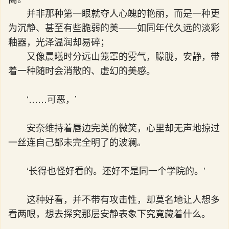
并非那种第一眼就夺人心魄的艳丽，而是一种更
为沉静、甚至有些脆弱的美——如同年代久远的淡彩
釉器，光泽温润却易碎；
又像晨曦时分远山笼罩的雾气，朦胧，安静，带
着一种随时会消散的、虚幻的美感。
‘……可恶，’
安奈维持着唇边完美的微笑，心里却无声地掠过
一丝连自己都未完全明了的波澜。
‘长得也怪好看的。还好不是同一个学院的。’
这种好看，并不带有攻击性，却莫名地让人想多
看两眼，想去探究那层安静表象下究竟藏着什么。