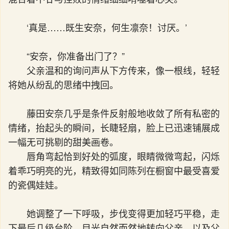
‘真是……既生安奈，何生凛奈！讨厌。’
“安奈，你准备出门了？”
父亲温和的询问声从下方传来，像一根线，轻轻
将她从纷乱的思绪中拽回。
藤田安奈几乎是条件反射般地收敛了所有私密的
情绪，抬起头的瞬间，长睫轻扇，脸上已迅速铺展成
一幅无可挑剔的甜美画卷。
唇角弯起恰到好处的弧度，眼睛微微弯起，闪烁
着乖巧明亮的光，精致得如同陈列在橱窗中最受喜爱
的瓷偶娃娃。
她调整了一下呼吸，步伐变得更加轻巧平稳，走
下最后几级台阶，目光自然而然地转向父亲，以及父