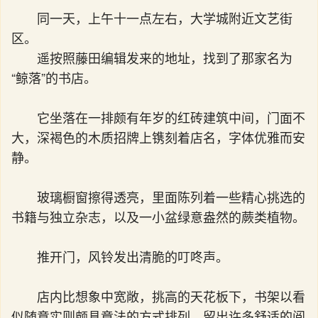
同一天，上午十一点左右，大学城附近文艺街
区。
遥按照藤田编辑发来的地址，找到了那家名为
“鲸落”的书店。
它坐落在一排颇有年岁的红砖建筑中间，门面不
大，深褐色的木质招牌上镌刻着店名，字体优雅而安
静。
玻璃橱窗擦得透亮，里面陈列着一些精心挑选的
书籍与独立杂志，以及一小盆绿意盎然的蕨类植物。
推开门，风铃发出清脆的叮咚声。
店内比想象中宽敞，挑高的天花板下，书架以看
似随意实则颇具章法的方式排列，留出许多舒适的阅