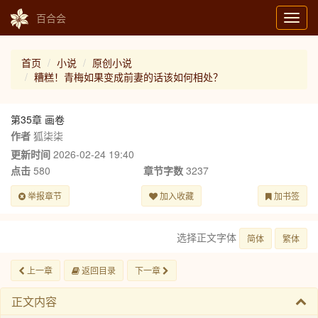
百合会
Toggl
navig
首页
小说
原创小说
糟糕！青梅如果变成前妻的话该如何相处？
第35章 画卷
作者
狐柒柒
更新时间
2026-02-24 19:40
点击
580
章节字数
3237
举报章节
加入收藏
加书签
选择正文字体
简体
繁体
上一章
返回目录
下一章
正文内容