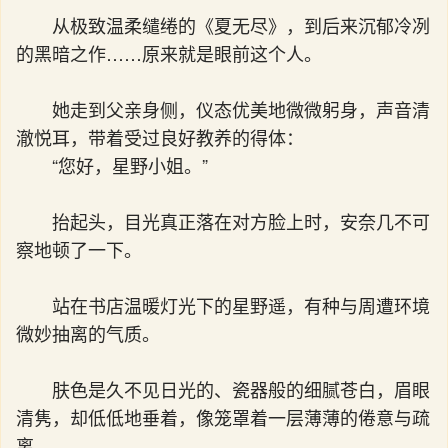
从极致温柔缱绻的《夏无尽》，到后来沉郁冷冽
的黑暗之作……原来就是眼前这个人。
她走到父亲身侧，仪态优美地微微躬身，声音清
澈悦耳，带着受过良好教养的得体：
“您好，星野小姐。”
抬起头，目光真正落在对方脸上时，安奈几不可
察地顿了一下。
站在书店温暖灯光下的星野遥，有种与周遭环境
微妙抽离的气质。
肤色是久不见日光的、瓷器般的细腻苍白，眉眼
清隽，却低低地垂着，像笼罩着一层薄薄的倦意与疏
离。