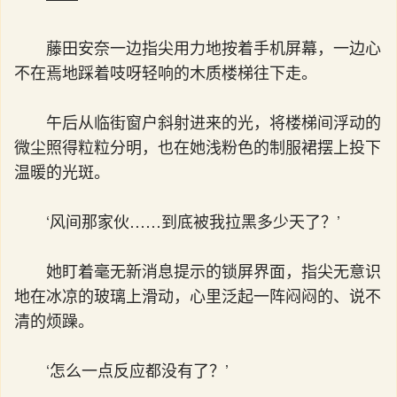
藤田安奈一边指尖用力地按着手机屏幕，一边心
不在焉地踩着吱呀轻响的木质楼梯往下走。
午后从临街窗户斜射进来的光，将楼梯间浮动的
微尘照得粒粒分明，也在她浅粉色的制服裙摆上投下
温暖的光斑。
‘风间那家伙……到底被我拉黑多少天了？’
她盯着毫无新消息提示的锁屏界面，指尖无意识
地在冰凉的玻璃上滑动，心里泛起一阵闷闷的、说不
清的烦躁。
‘怎么一点反应都没有了？’