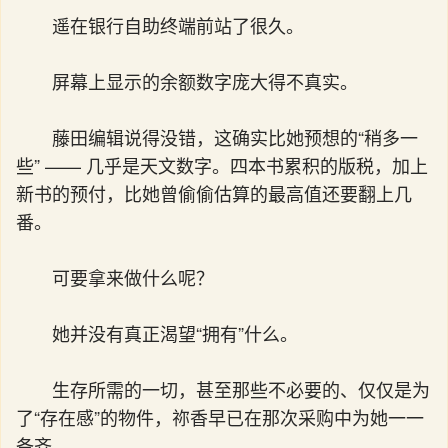
遥在银行自助终端前站了很久。
屏幕上显示的余额数字庞大得不真实。
藤田编辑说得没错，这确实比她预想的“稍多一
些” —— 几乎是天文数字。四本书累积的版税，加上
新书的预付，比她曾偷偷估算的最高值还要翻上几
番。
可要拿来做什么呢？
她并没有真正渴望“拥有”什么。
生存所需的一切，甚至那些不必要的、仅仅是为
了“存在感”的物件，祢香早已在那次采购中为她一一
备齐。