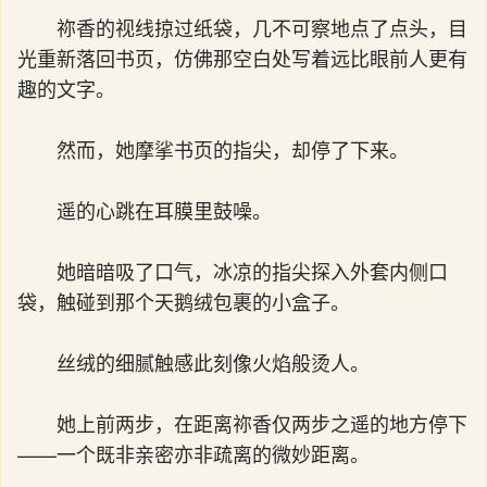
祢香的视线掠过纸袋，几不可察地点了点头，目
光重新落回书页，仿佛那空白处写着远比眼前人更有
趣的文字。
然而，她摩挲书页的指尖，却停了下来。
遥的心跳在耳膜里鼓噪。
她暗暗吸了口气，冰凉的指尖探入外套内侧口
袋，触碰到那个天鹅绒包裹的小盒子。
丝绒的细腻触感此刻像火焰般烫人。
她上前两步，在距离祢香仅两步之遥的地方停下
——一个既非亲密亦非疏离的微妙距离。