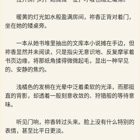
暖黄的灯光如水般盈满房间，祢香正背对着门，
坐在她的矮桌旁。
一本从她书堆里抽出的文库本小说摊在手边，但
祢香显然并未阅读，只是指尖无意识地、反复摩挲着
书页边缘，将那纸角揉得微微起毛，显出一种罕见
的、安静的焦灼。
浅橘色的发梢在光晕中泛着柔软的光泽，而那挺
直的背影，却透着一股刻意收敛的、狩猎般的等待意
味。
听见门响，祢香转过头来。脸上没有什么特别的
表情，甚至比平日更淡。