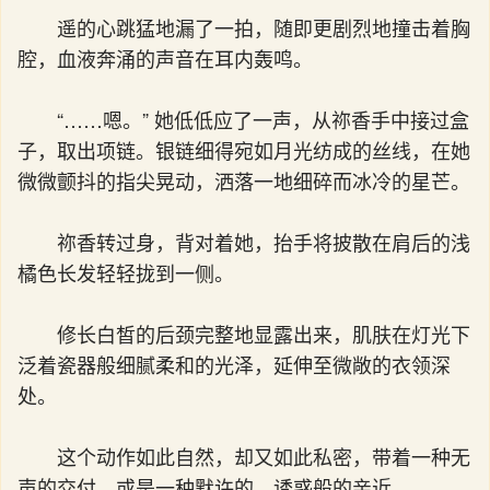
遥的心跳猛地漏了一拍，随即更剧烈地撞击着胸
腔，血液奔涌的声音在耳内轰鸣。
“……嗯。” 她低低应了一声，从祢香手中接过盒
子，取出项链。银链细得宛如月光纺成的丝线，在她
微微颤抖的指尖晃动，洒落一地细碎而冰冷的星芒。
祢香转过身，背对着她，抬手将披散在肩后的浅
橘色长发轻轻拢到一侧。
修长白皙的后颈完整地显露出来，肌肤在灯光下
泛着瓷器般细腻柔和的光泽，延伸至微敞的衣领深
处。
这个动作如此自然，却又如此私密，带着一种无
声的交付，或是一种默许的、诱惑般的亲近。