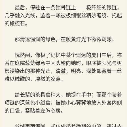
最后，停驻在一条锁骨链上——极纤细的银链，
几乎融入光线，坠着一颗被极细银丝精妙缠绕、托起
的橄榄石。
那清透温润的绿色，在暖黄灯光下微微荡漾。
恍然间，像极了记忆中某个遥远的夏日午后，祢
香在庭院葱茏绿意中回头望向她时，眼底被阳光与树
影浸染出的那种光芒，清澈，明亮，深处却藏着一丝
难以触碰的、凛然的凉意。
给长辈的茶具盒稍大，她提在手中；而那个装着
项链的深蓝色小绒盒，被她小心翼翼地放入外套内侧
的口袋，紧贴着左胸心房。
丝绒表面细腻，却仿佛带着微弱的电流，透过衣