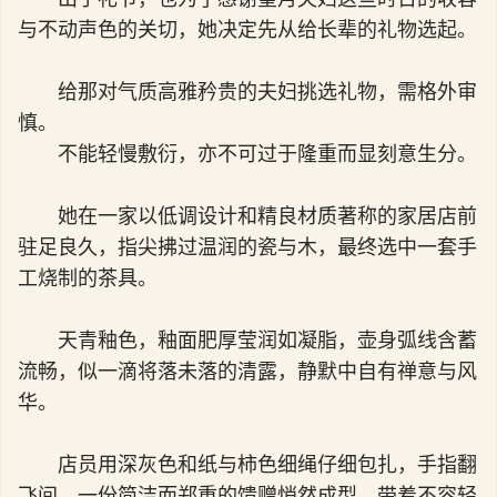
与不动声色的关切，她决定先从给长辈的礼物选起。
给那对气质高雅矜贵的夫妇挑选礼物，需格外审
慎。
不能轻慢敷衍，亦不可过于隆重而显刻意生分。
她在一家以低调设计和精良材质著称的家居店前
驻足良久，指尖拂过温润的瓷与木，最终选中一套手
工烧制的茶具。
天青釉色，釉面肥厚莹润如凝脂，壶身弧线含蓄
流畅，似一滴将落未落的清露，静默中自有禅意与风
华。
店员用深灰色和纸与柿色细绳仔细包扎，手指翻
飞间，一份简洁而郑重的馈赠悄然成型，带着不容轻