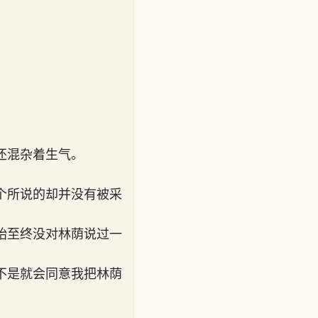
还混杂着生气。
。
个所说的却并没有被采
始至终没对林荫说过一
不是就会同意我把林荫