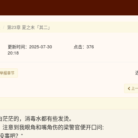
天
第23章 夏之末「其二」
更新时间：2025-07-30
点击：376
20:18
举报章节
上
白茫茫的，消毒水都有些发烫。
，注意到我眼角和嘴角伤的梁警官便开囗问:
没事吧？”