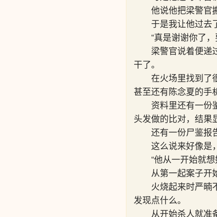
他说他把梁警官
于是我让他过去
“真是谢谢你了
梁警官说着便递
干了。
在火场里找到了
甚至还有陈念夏的手
资料里还有一份
头发做的比对，结果
还有一份尸鉴报
这么说来好像是
“他从一开始就想
从第一起案子开
火烧起来时严暔
发现点什么。
从开始杀人就准