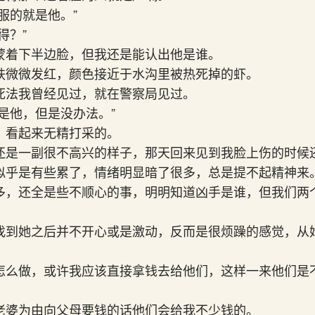
服的就是他。”
得？”
蒙着下半边脸，但我还是能认出他是谁。
肤微微发红，颜色接近于水沟里被热死掉的虾。
死法我曾经见过，就在警察局见过。
手是他，但是没办法。”
，看起来无精打采的。
还是一副很不高兴的样子，那天回来见到我脸上伤的时候
似乎是有些累了，情绪明显暗了很多，总是提不起精神来
多，还全是些不顺心的事，明明知道凶手是谁，但我们两
找到她之后并不开心或是激动，反而是很烦躁的感觉，从
怎么做，或许我应该直接拿钱去给他们，这样一来他们是
老婆为由向父母要钱的话他们会给我不少钱的。