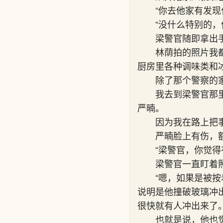
“你去他家有发
“没什么特别的，
梁警官随即拿出
林荫拍的照片我
厨房里各种调味类和
除了那个警察的
我去到梁警官那
严暔。
因为我在路上把
严暔脸上有伤，
“梁警官，你觉得
梁警官一直盯着
“嗯，如果是被
说明是他撞破玻璃冲
很快就有人冲出来了。
也就是说，他也