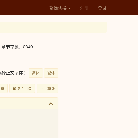
繁简切换
注册
登录
章节字数：2340
选择正文字体：
简体
繁体
一章
返回目录
下一章