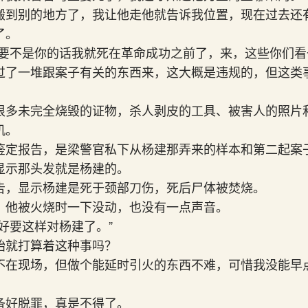
搬到别的地方了，我让他走他就告诉我位置，现在过去还
了。
，要不是你的话我就死在革命成功之前了，来，这些你们看
过了一堆跟案子有关的东西来，这大概是违规的，但这类
很多未完全烧毁的证物，杀人剥皮的工具、被害人的照片
机。
鉴定报告，是梁警官私下从杨建那弄来的样本和第二起案
显示那头发就是杨建的。
告，显示杨建是死于颈部刀伤，死后尸体被焚烧。
，他被火烧时一下没动，也没有一点声音。
好要这样对杨建了。”
始就打算着这种事吗？
不在现场，但做个能延时引火的东西不难，可惜我没能早
备好脱罪，真是不得了。