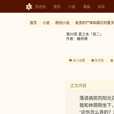
百合会
首页
小说
漫画
论坛
首页
小说
原创小说
发烫的尸体和腐烂的夏
第23章 夏之末「其二」
作者：糖师傅
加入收藏
加书签
正文内容
落进病房的阳光
我和林荫刚坐下
“这伤怎么弄的？