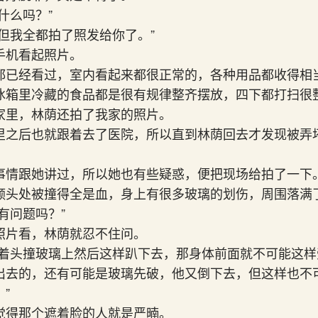
现什么吗？”
但我全都拍了照发给你了。”
手机看起照片。
都已经看过，室内看起来都很正常的，各种用品都收得相
冰箱里冷藏的食品都是很有规律整齐摆放，四下都打扫很
家里，林荫还拍了我家的照片。
里之后也就跟着去了医院，所以直到林荫回去才发现被弄
事情跟她讲过，所以她也有些疑惑，便把现场给拍了一下
额头处被撞得全是血，身上有很多玻璃的划伤，周围落满
有问题吗？”
照片看，林荫就忍不住问。
按着头撞玻璃上然后这样趴下去，那身体前面就不可能这
出去的，还有可能是玻璃先破，他又倒下去，但这样也不
”
觉得那个遮着脸的人就是严暔。