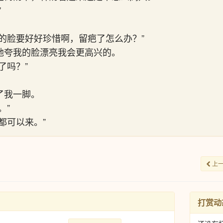
？”
的脸要好好珍惜啊，留疤了怎么办？”
地夸我的脸漂亮我会更高兴的。
了吗？”
了我一脚。
。”
都可以来。”
上
打赏动