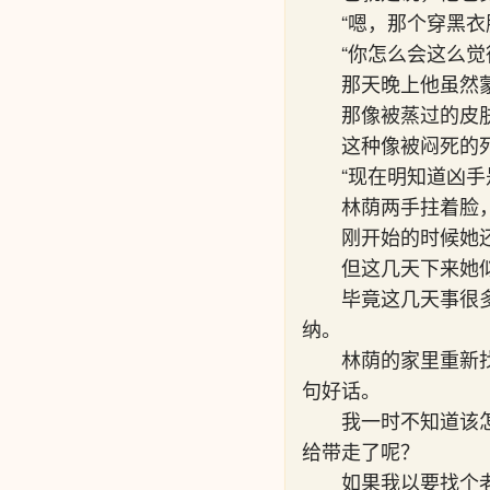
“嗯，那个穿黑衣
“你怎么会这么觉
那天晚上他虽然
那像被蒸过的皮
这种像被闷死的
“现在明知道凶
林荫两手拄着脸
刚开始的时候她
但这几天下来她
毕竟这几天事很
纳。
林荫的家里重新
句好话。
我一时不知道该
给带走了呢？
如果我以要找个