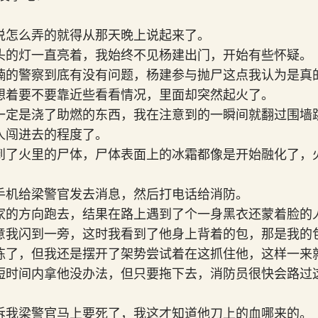
说怎么弄的就得从那天晚上说起来了。
头的灯一直亮着，我始终不见杨建出门，开始有些怀疑。
暔的警察到底有没有问题，杨建参与抛尸这点我认为是真
想着要不要靠近些看看情况，里面却突然起火了。
一定是浇了助燃的东西，我在注意到的一瞬间就翻过围墙
人闯进去的程度了。
到了火里的尸体，尸体表面上的冰霜都像是开始融化了，
手机给梁警官发去消息，然后打电话给消防。
家的方向跑去，结果在路上遇到了个一身黑衣还蒙着脸的
意我闪到一旁，这时我看到了他身上背着的包，那是我的
练了，但我还是摆开了架势尝试着在这抓住他，这样一来
短时间内拿他没办法，但只要拖下去，消防员很快会路过
诉我梁警官马上要死了，我这才知道他刀上的血哪来的。