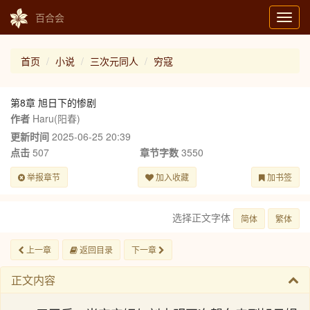
百合会
Toggl
navig
首页
小说
三次元同人
穷寇
第8章 旭日下的惨剧
作者
Haru(阳春)
更新时间
2025-06-25 20:39
点击
507
章节字数
3550
举报章节
加入收藏
加书签
选择正文字体
简体
繁体
上一章
返回目录
下一章
正文内容