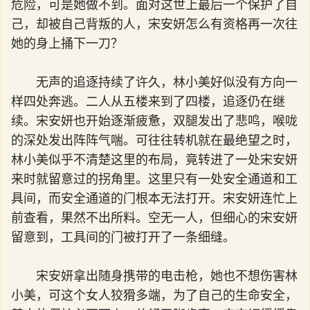
危险，可是她做不到。面对这世上最后一个保护了自
己，却被自己背叛的人，宋安妍怎么有资格再一次往
她的身上捅下一刀？
无声的追逐持续了许久，林小美好似没有方向一
样四处奔逃。二人从五楼来到了四楼，追逐仍在继
续。宋安妍也开始逐渐疲惫，双腿发出了悲鸣，喉咙
的深处发出阵阵气喘。可往往转机就在最绝望之时，
林小美似乎不清楚这里的布局，竟转进了一处宋安妍
来时就留意过的拐角里。这里只有一处安全通道和工
具间，而安全通道的门根本无法打开。宋安妍连忙上
前查看，果然不出所料。空无一人，但细心的宋安妍
留意到，工具间的门被打开了一条细缝。
宋安妍拿出随身携带的电击枪，她也不想伤害林
小美，可这个女人狡猾多端，为了自己的生命安全，