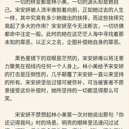
一切的转变都是林小美，一切的源头却是她自
己。宋安妍被人流半推就着向前，正如她过去的人生
一样，其中究竟有多少她做出的抉择，而这些抉择究
竟起了多大的作用？宋安妍至今无法断言，一切仿佛
都命中注定一般。此时的她在这茫茫人海中寻找着那
未知的罪恶，以正义之名，企图补偿她自身的罪恶。
黑色墨镜下的双眼是茫然的，宋安妍难以将注意
力聚焦在视线内任何一个人身上。林小美给予宋安妍
的打击是压倒性的，几乎颠覆了宋安妍一直以来坚持
的所有。宋安妍坚信过错可被弥补，可当被害者不愿
意接受这份补偿时，她所坚持的一切都显得那么可
笑。
宋安妍不禁想起林小美第一次对她说出那句「你
还记得我吗」时的场景。明亮的眼眸里迅速闪过试