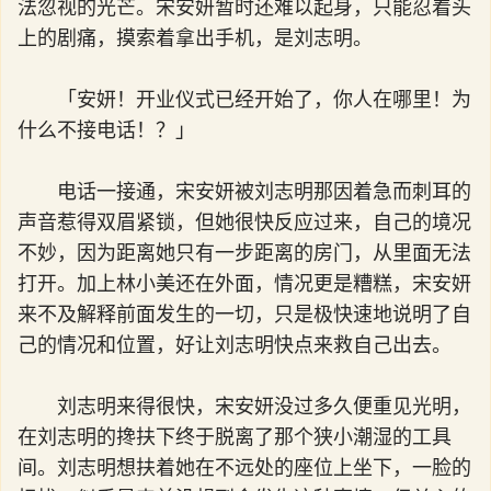
法忽视的光芒。宋安妍暂时还难以起身，只能忍着头
上的剧痛，摸索着拿出手机，是刘志明。
「安妍！开业仪式已经开始了，你人在哪里！为
什么不接电话！？」
电话一接通，宋安妍被刘志明那因着急而刺耳的
声音惹得双眉紧锁，但她很快反应过来，自己的境况
不妙，因为距离她只有一步距离的房门，从里面无法
打开。加上林小美还在外面，情况更是糟糕，宋安妍
来不及解释前面发生的一切，只是极快速地说明了自
己的情况和位置，好让刘志明快点来救自己出去。
刘志明来得很快，宋安妍没过多久便重见光明，
在刘志明的搀扶下终于脱离了那个狭小潮湿的工具
间。刘志明想扶着她在不远处的座位上坐下，一脸的