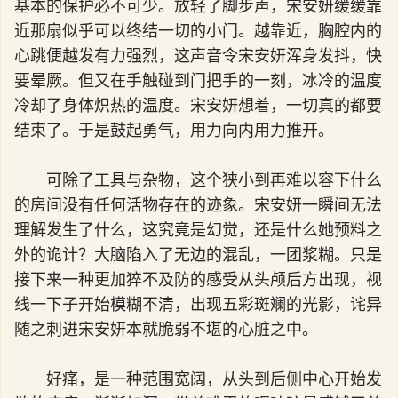
基本的保护必不可少。放轻了脚步声，宋安妍缓缓靠
近那扇似乎可以终结一切的小门。越靠近，胸腔内的
心跳便越发有力强烈，这声音令宋安妍浑身发抖，快
要晕厥。但又在手触碰到门把手的一刻，冰冷的温度
冷却了身体炽热的温度。宋安妍想着，一切真的都要
结束了。于是鼓起勇气，用力向内用力推开。
可除了工具与杂物，这个狭小到再难以容下什么
的房间没有任何活物存在的迹象。宋安妍一瞬间无法
理解发生了什么，这究竟是幻觉，还是什么她预料之
外的诡计？大脑陷入了无边的混乱，一团浆糊。只是
接下来一种更加猝不及防的感受从头颅后方出现，视
线一下子开始模糊不清，出现五彩斑斓的光影，诧异
随之刺进宋安妍本就脆弱不堪的心脏之中。
好痛，是一种范围宽阔，从头到后侧中心开始发