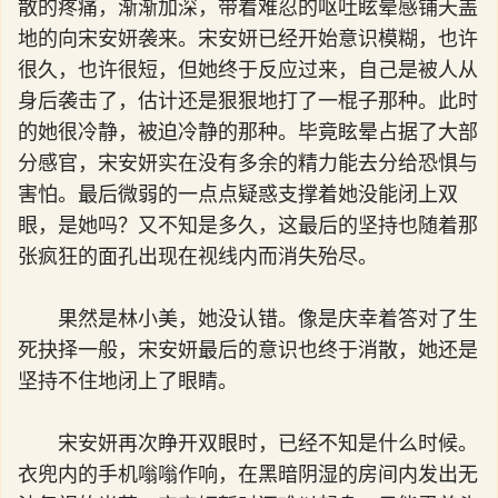
散的疼痛，渐渐加深，带着难忍的呕吐眩晕感铺天盖
地的向宋安妍袭来。宋安妍已经开始意识模糊，也许
很久，也许很短，但她终于反应过来，自己是被人从
身后袭击了，估计还是狠狠地打了一棍子那种。此时
的她很冷静，被迫冷静的那种。毕竟眩晕占据了大部
分感官，宋安妍实在没有多余的精力能去分给恐惧与
害怕。最后微弱的一点点疑惑支撑着她没能闭上双
眼，是她吗？又不知是多久，这最后的坚持也随着那
张疯狂的面孔出现在视线内而消失殆尽。
果然是林小美，她没认错。像是庆幸着答对了生
死抉择一般，宋安妍最后的意识也终于消散，她还是
坚持不住地闭上了眼睛。
宋安妍再次睁开双眼时，已经不知是什么时候。
衣兜内的手机嗡嗡作响，在黑暗阴湿的房间内发出无