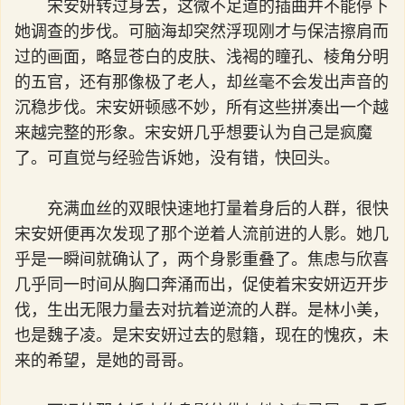
宋安妍转过身去，这微不足道的插曲并不能停下
她调查的步伐。可脑海却突然浮现刚才与保洁擦肩而
过的画面，略显苍白的皮肤、浅褐的瞳孔、棱角分明
的五官，还有那像极了老人，却丝毫不会发出声音的
沉稳步伐。宋安妍顿感不妙，所有这些拼凑出一个越
来越完整的形象。宋安妍几乎想要认为自己是疯魔
了。可直觉与经验告诉她，没有错，快回头。
充满血丝的双眼快速地打量着身后的人群，很快
宋安妍便再次发现了那个逆着人流前进的人影。她几
乎是一瞬间就确认了，两个身影重叠了。焦虑与欣喜
几乎同一时间从胸口奔涌而出，促使着宋安妍迈开步
伐，生出无限力量去对抗着逆流的人群。是林小美，
也是魏子凌。是宋安妍过去的慰籍，现在的愧疚，未
来的希望，是她的哥哥。