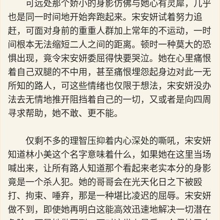
可远处那个娇小的身影仿佛与她心有灵犀，几乎
也是同一时间地开始奔跑起来。宋安妍试着努力追
赶，可面对身前的重重人群加上常年的不运动，一时
间根本无法缩短二人之间的距离。顿时一种莫大的恐
惧出现，竟令宋安妍委屈得快要哭泣。她在心里痛恨
着自己双腿的不中用，甚至痛恨埋怨起身边对此一无
所知的路人，可这些情绪也仅限于想法，宋安妍没办
法去无情地推开阻挡着自己的一切，又或者是向四周
寻求帮助，她不敢、更不能。
仅剩不多的理智压抑着内心深处的嘶吼，宋安妍
知道林小美这个名字意味着什么，如果她在这里当场
喊出来，让所有路人知道那个看起来老实本分的身影
竟是一个杀人犯。她的哥哥会在光天化日之下被殴
打、拘束、唾弃，那是一种堪比凌迟的屈辱。宋安妍
做不到，即使她再明白这能高效迅速地解决一切潜在