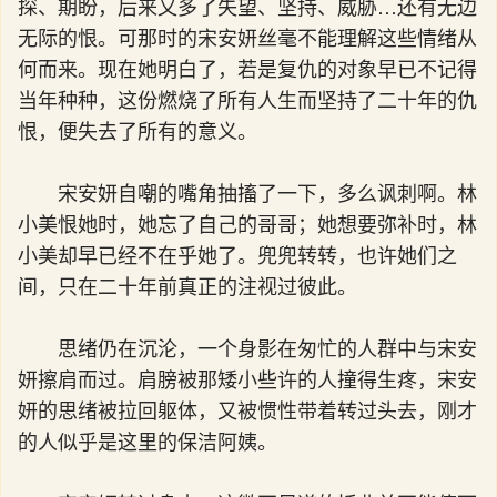
探、期盼，后来又多了失望、坚持、威胁…还有无边
无际的恨。可那时的宋安妍丝毫不能理解这些情绪从
何而来。现在她明白了，若是复仇的对象早已不记得
当年种种，这份燃烧了所有人生而坚持了二十年的仇
恨，便失去了所有的意义。
宋安妍自嘲的嘴角抽搐了一下，多么讽刺啊。林
小美恨她时，她忘了自己的哥哥；她想要弥补时，林
小美却早已经不在乎她了。兜兜转转，也许她们之
间，只在二十年前真正的注视过彼此。
思绪仍在沉沦，一个身影在匆忙的人群中与宋安
妍擦肩而过。肩膀被那矮小些许的人撞得生疼，宋安
妍的思绪被拉回躯体，又被惯性带着转过头去，刚才
的人似乎是这里的保洁阿姨。