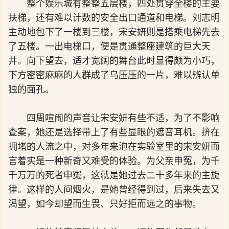
整个娱乐城有整整五层楼，四处贯穿全楼的主要
扶梯，还有难以计数的安全出口通道和电梯。刘志明
主动地包下了一楼到三楼，宋安妍则是搭乘电梯先去
了五楼。一出电梯口，便是贯通整座建筑的巨大天
井。向下望去，适才宽阔的舞台此时显得颇为小巧，
下方密密麻麻的人群成了乌压压的一片，难以辨认单
独的面孔。
四周喧闹的声音让宋安妍有些不适，为了不影响
查案，她还是选择带上了有些显眼的遮音耳机。挤在
拥堵的人流之中，对多年来泡在实验室里的宋安妍而
言着实是一种新奇又难受的体验。为父亲申冤，为千
千万万的死者申冤，这就是她过去二十多年来的主旋
律。这样的人间烟火，是她曾经得到过，后来失去又
渴望，如今却望而生畏、只好拒而远之的事物。