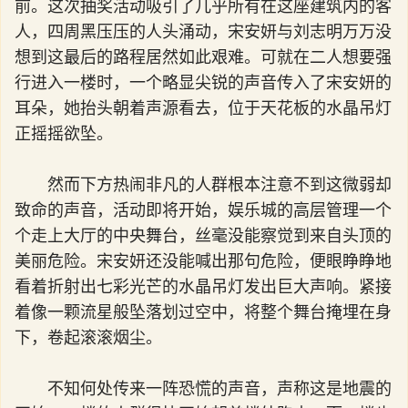
前。这次抽奖活动吸引了几乎所有在这座建筑内的客
人，四周黑压压的人头涌动，宋安妍与刘志明万万没
想到这最后的路程居然如此艰难。可就在二人想要强
行进入一楼时，一个略显尖锐的声音传入了宋安妍的
耳朵，她抬头朝着声源看去，位于天花板的水晶吊灯
正摇摇欲坠。
然而下方热闹非凡的人群根本注意不到这微弱却
致命的声音，活动即将开始，娱乐城的高层管理一个
个走上大厅的中央舞台，丝毫没能察觉到来自头顶的
美丽危险。宋安妍还没能喊出那句危险，便眼睁睁地
看着折射出七彩光芒的水晶吊灯发出巨大声响。紧接
着像一颗流星般坠落划过空中，将整个舞台掩埋在身
下，卷起滚滚烟尘。
不知何处传来一阵恐慌的声音，声称这是地震的