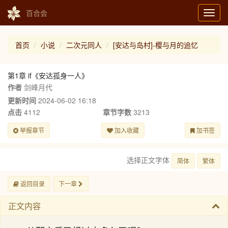
百合会
Toggl
navig
首页
小说
二次元同人
[安达与岛村]-樱与月的追忆
第1章 if《安达孤身一人》
作者
剑峰月代
更新时间
2024-06-02 16:18
点击
4112
章节字数
3213
举报章节
加入收藏
加书签
选择正文字体
简体
繁体
返回目录
下一章
正文内容