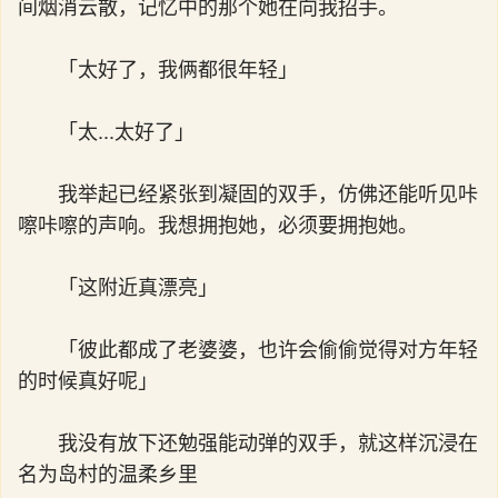
间烟消云散，记忆中的那个她在向我招手。
「太好了，我俩都很年轻」
「太...太好了」
我举起已经紧张到凝固的双手，仿佛还能听见咔
嚓咔嚓的声响。我想拥抱她，必须要拥抱她。
「这附近真漂亮」
「彼此都成了老婆婆，也许会偷偷觉得对方年轻
的时候真好呢」
我没有放下还勉强能动弹的双手，就这样沉浸在
名为岛村的温柔乡里