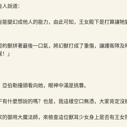
有人說道：
有能變幻成他人的能力，由此可知，王女殿下是打算讓牠
契約獸拼著最後一口氣，將幻獸打成了重傷，讓護衛隊及
逞！」
，亞伯勒擡頭看向她，眼神中滿是挑釁。
下有什麼想說的嗎？也是，我這樣空口無憑，大家肯定沒
家的御用大魔法師，來檢查這位獸耳少女身上是否有王女
」