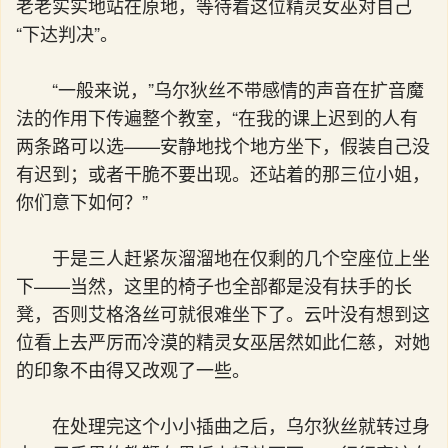
老老实实地站在原地，等待着这位精灵女巫对自己
“下达判决”。
“一般来说，”乌尔狄丝不带感情的声音在扩音魔
法的作用下传遍整个教室，“在我的课上迟到的人有
两条路可以选——安静地找个地方坐下，假装自己没
有迟到；或者干脆不要出现。还站着的那三位小姐，
你们意下如何？”
于是三人赶紧灰溜溜地在仅剩的几个空座位上坐
下——当然，这里的椅子也全部都是没有扶手的长
凳，否则艾格洛丝可就很难坐下了。云叶没有想到这
位看上去严厉而冷漠的精灵女巫居然如此仁慈，对她
的印象不由得又改观了一些。
在处理完这个小小插曲之后，乌尔狄丝就转过身