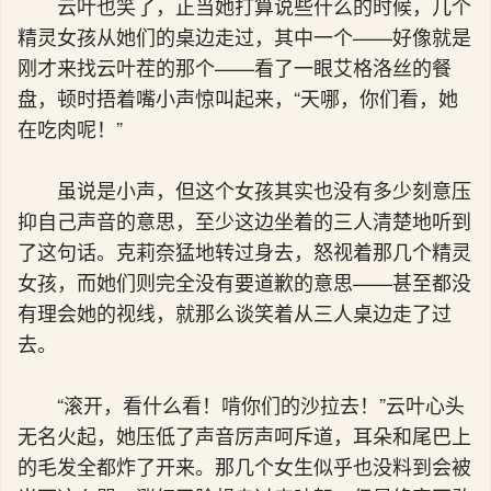
云叶也笑了，正当她打算说些什么的时候，几个
精灵女孩从她们的桌边走过，其中一个——好像就是
刚才来找云叶茬的那个——看了一眼艾格洛丝的餐
盘，顿时捂着嘴小声惊叫起来，“天哪，你们看，她
在吃肉呢！”
虽说是小声，但这个女孩其实也没有多少刻意压
抑自己声音的意思，至少这边坐着的三人清楚地听到
了这句话。克莉奈猛地转过身去，怒视着那几个精灵
女孩，而她们则完全没有要道歉的意思——甚至都没
有理会她的视线，就那么谈笑着从三人桌边走了过
去。
“滚开，看什么看！啃你们的沙拉去！”云叶心头
无名火起，她压低了声音厉声呵斥道，耳朵和尾巴上
的毛发全都炸了开来。那几个女生似乎也没料到会被