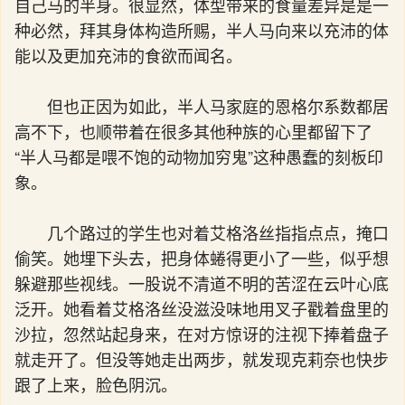
自己马的半身。很显然，体型带来的食量差异是是一
种必然，拜其身体构造所赐，半人马向来以充沛的体
能以及更加充沛的食欲而闻名。
但也正因为如此，半人马家庭的恩格尔系数都居
高不下，也顺带着在很多其他种族的心里都留下了
“半人马都是喂不饱的动物加穷鬼”这种愚蠢的刻板印
象。
几个路过的学生也对着艾格洛丝指指点点，掩口
偷笑。她埋下头去，把身体蜷得更小了一些，似乎想
躲避那些视线。一股说不清道不明的苦涩在云叶心底
泛开。她看着艾格洛丝没滋没味地用叉子戳着盘里的
沙拉，忽然站起身来，在对方惊讶的注视下捧着盘子
就走开了。但没等她走出两步，就发现克莉奈也快步
跟了上来，脸色阴沉。