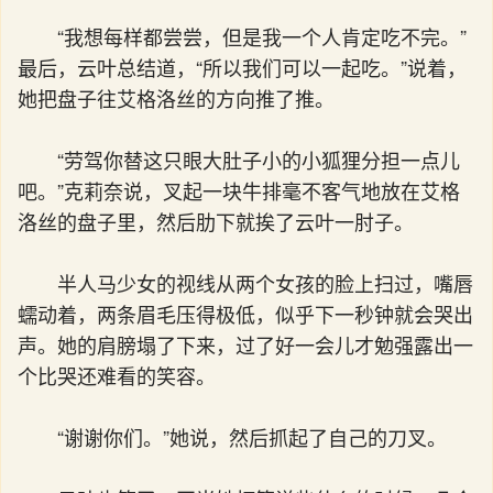
“我想每样都尝尝，但是我一个人肯定吃不完。”
最后，云叶总结道，“所以我们可以一起吃。”说着，
她把盘子往艾格洛丝的方向推了推。
“劳驾你替这只眼大肚子小的小狐狸分担一点儿
吧。”克莉奈说，叉起一块牛排毫不客气地放在艾格
洛丝的盘子里，然后肋下就挨了云叶一肘子。
半人马少女的视线从两个女孩的脸上扫过，嘴唇
蠕动着，两条眉毛压得极低，似乎下一秒钟就会哭出
声。她的肩膀塌了下来，过了好一会儿才勉强露出一
个比哭还难看的笑容。
“谢谢你们。”她说，然后抓起了自己的刀叉。