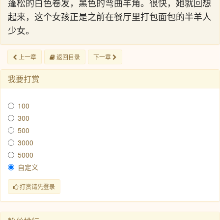
蓬松的白色卷发，黑色的弯曲羊角。很快，她就回想
起来，这个女孩正是之前在餐厅里打包面包的半羊人
少女。
上一章
返回目录
下一章
我要打赏
100
300
500
3000
5000
自定义
打赏请先登录