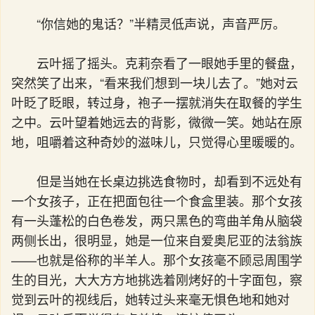
“你信她的鬼话？”半精灵低声说，声音严厉。
云叶摇了摇头。克莉奈看了一眼她手里的餐盘，
突然笑了出来，“看来我们想到一块儿去了。”她对云
叶眨了眨眼，转过身，袍子一摆就消失在取餐的学生
之中。云叶望着她远去的背影，微微一笑。她站在原
地，咀嚼着这种奇妙的滋味儿，只觉得心里暖暖的。
但是当她在长桌边挑选食物时，却看到不远处有
一个女孩子，正在把面包往一个食盒里装。那个女孩
有一头蓬松的白色卷发，两只黑色的弯曲羊角从脑袋
两侧长出，很明显，她是一位来自爱奥尼亚的法翁族
——也就是俗称的半羊人。那个女孩毫不顾忌周围学
生的目光，大大方方地挑选着刚烤好的十字面包，察
觉到云叶的视线后，她转过头来毫无惧色地和她对