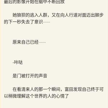
最后的影像开始在脑中不断回放
她狼狈的逃入人群，又在向人行道对面迈出脚步
的下一秒失去了意识······
原来自己已经······
-咔哒
是门被打开的声音
在看清来人的那一个瞬间，富田发现自己终于可
以稍微理解这个世界的人的心情了