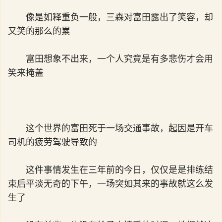
像是如释重负一般，三森对富田露出了笑容，却
又笑的那么的累
富田想象不出来，一个人究竟是有多悲伤才会用
笑来掩盖
这个世界的富田死于一场交通事故，起因是开车
司机的疲劳驾驶导致的
这件事情发生在三年前的今日，仅仅是是排练结
束后平淡无奇的下午，一场突如其来的事故就这么发
生了