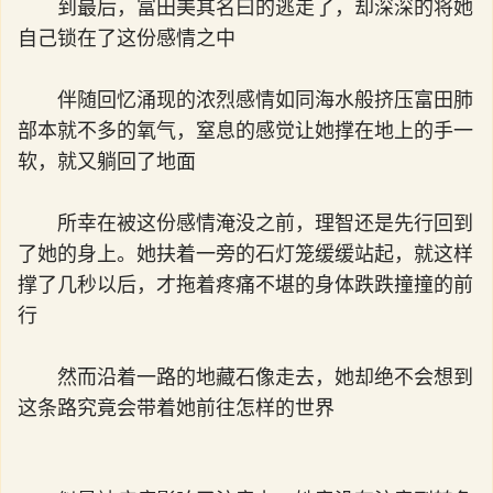
到最后，富田美其名曰的逃走了，却深深的将她
自己锁在了这份感情之中
伴随回忆涌现的浓烈感情如同海水般挤压富田肺
部本就不多的氧气，窒息的感觉让她撑在地上的手一
软，就又躺回了地面
所幸在被这份感情淹没之前，理智还是先行回到
了她的身上。她扶着一旁的石灯笼缓缓站起，就这样
撑了几秒以后，才拖着疼痛不堪的身体跌跌撞撞的前
行
然而沿着一路的地藏石像走去，她却绝不会想到
这条路究竟会带着她前往怎样的世界