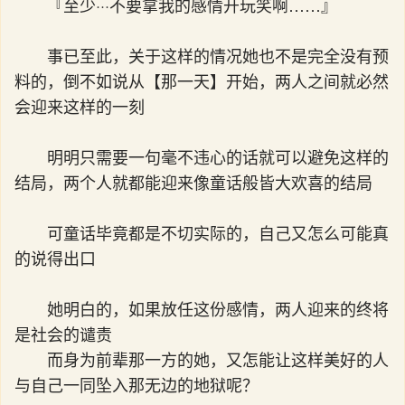
『至少···不要拿我的感情开玩笑啊……』
事已至此，关于这样的情况她也不是完全没有预
料的，倒不如说从【那一天】开始，两人之间就必然
会迎来这样的一刻
明明只需要一句毫不违心的话就可以避免这样的
结局，两个人就都能迎来像童话般皆大欢喜的结局
可童话毕竟都是不切实际的，自己又怎么可能真
的说得出口
她明白的，如果放任这份感情，两人迎来的终将
是社会的谴责
而身为前辈那一方的她，又怎能让这样美好的人
与自己一同坠入那无边的地狱呢？