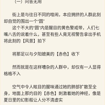
（一）问答无用
街上是与往日不同的喧闹，本应拥挤的人群此刻
却自觉的围出一个“圆”
这个不大的“圆”内是醒目的黄色警戒带，人们七
嘴八舌的说着什么，甚至有些人竟无视警告拿出手机
将此刻的【风景】拍下
将那足以与夕阳媲美的【赤色】收下
然而就是在这样嘈杂的人群中，却仅有一人显得
格格不入
空气中令人眩目的腥味通过她的肺部扩散至全
身，地面上那灼目的【赤色】刺激着她的神经，像是
夏日里的幻影般让人分不清虚实