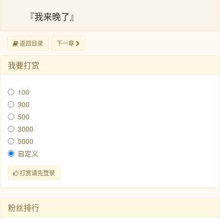
『我来晚了』
返回目录
下一章
我要打赏
100
300
500
3000
5000
自定义
打赏请先登录
粉丝排行