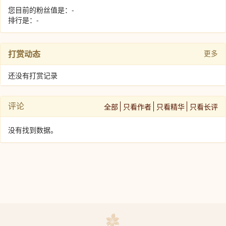
您目前的粉丝值是：-
排行是：-
打赏动态
更多
还没有打赏记录
评论
全部
只看作者
只看精华
只看长评
没有找到数据。