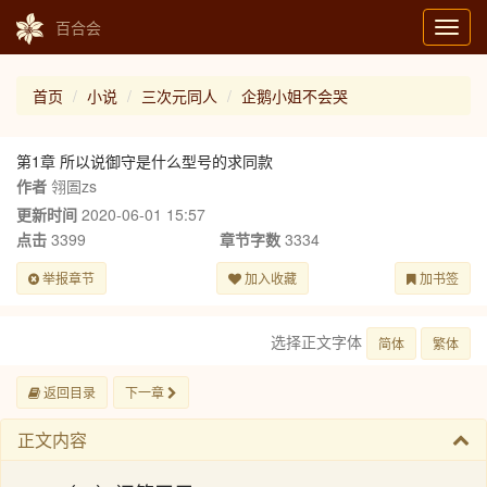
百合会
Toggl
navig
首页
小说
三次元同人
企鹅小姐不会哭
第1章 所以说御守是什么型号的求同款
作者
翎圄zs
更新时间
2020-06-01 15:57
点击
3399
章节字数
3334
举报章节
加入收藏
加书签
选择正文字体
简体
繁体
返回目录
下一章
正文内容