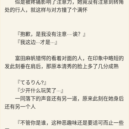
似是被疼痛影响了注意力，她竟没有注意到转角
处的行人，就这样与对方撞了个满怀
『抱歉，是我没有注意····诶？』
『我这边···才是···』
富田麻帆错愕的看着对面的人，在印象中略短的
发此刻垂在肩后，那原本清秀的脸上多了几分成熟
『てるりん?』
『少开什么玩笑了···』
一同落下的声音还有另一道，原来此刻在她身后
还有另一个人
『不管你是谁，这种恶趣味还是要适可而止一些