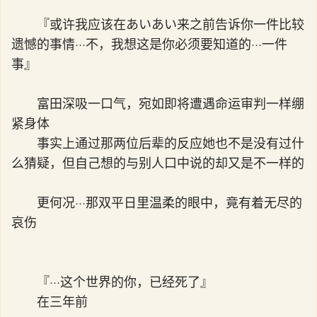
『或许我应该在あいあい来之前告诉你一件比较
遗憾的事情···不，我想这是你必须要知道的···一件
事』
富田深吸一口气，宛如即将遭遇命运审判一样绷
紧身体
事实上通过那两位后辈的反应她也不是没有过什
么猜疑，但自己想的与别人口中说的却又是不一样的
更何况···那双平日里温柔的眼中，竟有着无尽的
哀伤
『···这个世界的你，已经死了』
在三年前