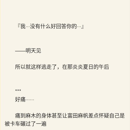
『我···没有什么好回答你的···』
——明天见
所以就这样逃走了，在那炎炎夏日的午后
***
好痛······
痛到麻木的身体甚至让富田麻帆差点怀疑自己是
被卡车碾过了一遍