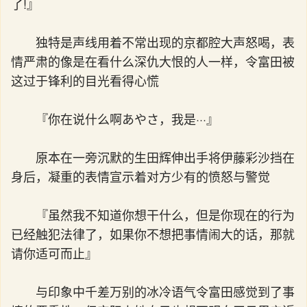
了!』
独特是声线用着不常出现的京都腔大声怒喝，表
情严肃的像是在看什么深仇大恨的人一样，令富田被
这过于锋利的目光看得心慌
『你在说什么啊あやさ，我是···』
原本在一旁沉默的生田辉伸出手将伊藤彩沙挡在
身后，凝重的表情宣示着对方少有的愤怒与警觉
『虽然我不知道你想干什么，但是你现在的行为
已经触犯法律了，如果你不想把事情闹大的话，那就
请你适可而止』
与印象中千差万别的冰冷语气令富田感觉到了事