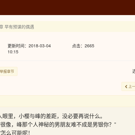
8章 早有预谋的偶遇
更新时间：2018-03-04
点击：2665
10:15
举报章节
上
人眼里，小樱与峰的差距，没必要再说什么。
的很像，峰那个人神秘的男朋友难不成是男银你？”
”怎么可能呢！