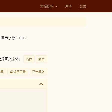
繁简切换
注册
登录
章节字数：1012
选择正文字体：
简体
繁体
一章
返回目录
下一章