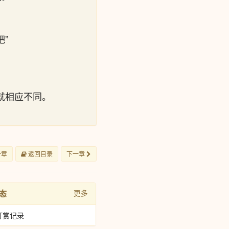
”
就相应不同。
一章
返回目录
下一章
态
更多
打赏记录