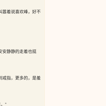
叫嚣着说喜欢峰，好不
安安静静的走着也挺
到戒指，更多的，是羞
。”