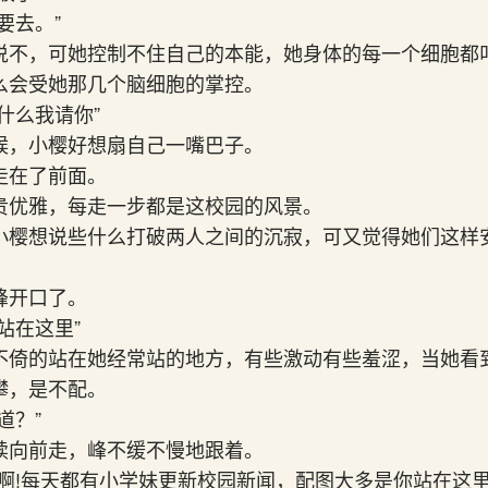
要去。”
说不，可她控制不住自己的本能，她身体的每一个细胞都
么会受她那几个脑细胞的掌控。
什么我请你”
候，小樱好想扇自己一嘴巴子。
走在了前面。
贵优雅，每走一步都是这校园的风景。
小樱想说些什么打破两人之间的沉寂，可又觉得她们这样
峰开口了。
站在这里”
不倚的站在她经常站的地方，有些激动有些羞涩，当她看
攀，是不配。
道？”
续向前走，峰不缓不慢地跟着。
啊!每天都有小学妹更新校园新闻，配图大多是你站在这里