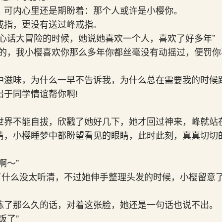
，可内心里还是期盼着：那个人或许是小樱你。
戒指，更没有送过峰戒指。
真心话大冒险的时候，她说她喜欢一个人，喜欢了好多年”
平的，我小樱喜欢你那么多年你都丝毫没有动摇过，便罚
中滋味，为什么一早不告诉我，为什么总在需要我的时候
出于同学情谊帮你啊!
世界不能自拔，欣戳了她好几下，她才回过神来，峰就站
睛，小樱睡梦中都盼望看见的眼睛，此时此刻，真真切切
啊～”
了什么没太听清，不过她伸手整理头发的时候，小樱留意
。
练了那么久的话，对着这张脸，她还是一句话也说不出。
饭了”