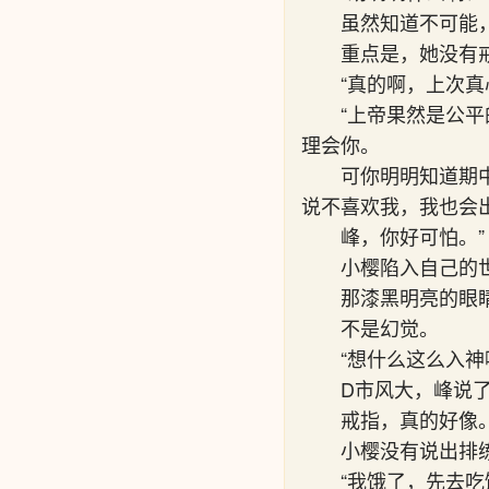
虽然知道不可能
重点是，她没有
“真的啊，上次
“上帝果然是公
理会你。
可你明明知道期
说不喜欢我，我也会
峰，你好可怕。”
小樱陷入自己的
那漆黑明亮的眼
不是幻觉。
“想什么这么入神
D市风大，峰说
戒指，真的好像
小樱没有说出排
“我饿了，先去吃