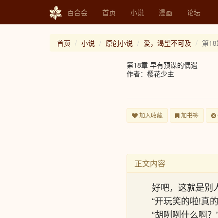
百合会
首页
小说
漫画
论坛
首页
小说
原创小说
爱，渴望不可及
第1
第18章 早有预谋的偶遇
作者：樱花少主
加入收藏
加书签
正文内容
好吧，这就是别
“开玩笑的啦!真
“胡咧咧什么啊？