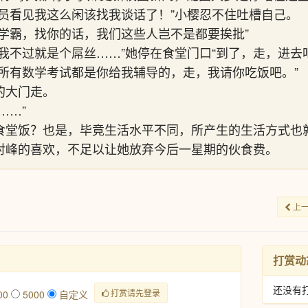
导员看见我这么闲该找我谈话了！”小樱忍不住吐槽自己。
是学霸，找你的话，我们这些人岂不是都要挨批”
我不过就是个屌丝……”她停在食堂门口“到了，走，进去吧
的所有数学考试都是你给我辅导的，走，我请你吃饭吧。”
的大门走。
……”
食堂饭？也是，毕竟生活水平不同，所产生的生活方式也
对峰的喜欢，不足以让她放弃今后一星期的伙食费。
上
打赏动
还没有
打赏请先登录
00
5000
自定义