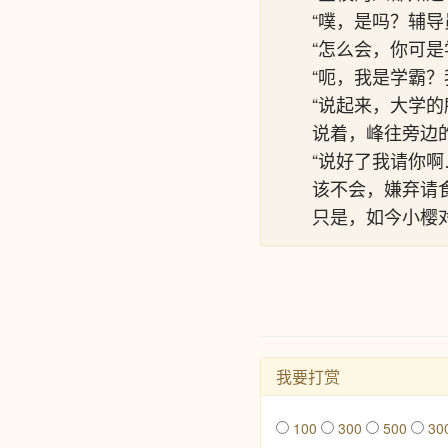
“噗，是吗？辅
“怎么会，你可
“呃，我是学霸？
“说起来，大学
说着，峰往旁边
“说好了我请你啊
该不会，嫌弃请
只是，如今小樱
我要打赏
100
300
500
30