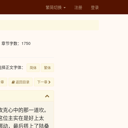
繁简切换
注册
登录
章节字数：1750
选择正文字体：
简体
繁体
一章
返回目录
下一章
攻克心中的那一道坎。
这位主实在是好上太
挪动，最后搭上了陆桑