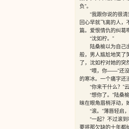
负”。
“我跟你说的很
回心早就飞离的人，
篇。爱恨情仇的纠葛
“沈如柠。”
陆桑榆以为自己
般，男人尴尬地笑了
了，沈如柠对她的突
“喂，你——”
的寒冰。一个痛字还
“你来干什么？
“想你了。”陆
昧在眼角眉梢浮动，
“滚。”薄唇轻
“一起？不过滚
要将那欠缺的十年都