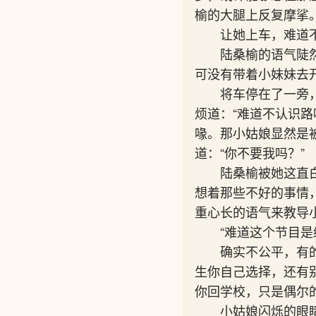
榆的大腿上反复摩挲
让她上车，难道
陆桑榆的语气陡然
可没有带着小妹妹去
将车停在了一旁
烦道：“难道不认识
喙。那小姑娘显然是
道：“你不要我吗？”
陆桑榆被她这直
想着那些不好的事情
重心长的语气来教导
“难道这个节目
确实不公平，有
生你自己选择，还有
你回学校，只是偶尔的
小姑娘闪烁的眼