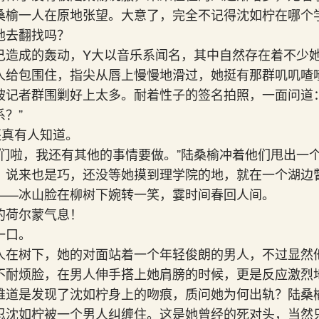
桑榆一人在原地张望。大意了，完全不记得沈如柠在哪个
地去翻找吗？
己造成的轰动，Y大以音乐系闻名，其中自然存在着不少
人给包围住，指尖从唇上慢慢地滑过，她挺有那群叽叽喳
被记者群围剿好上太多。耐着性子的签名拍照，一面问道：
？”
还真有人知道。
你们啦，我还有其他的事情要做。”陆桑榆冲着他们甩出一
。说来也是巧，还没等她摸到理学院的地，就在一个湖边
——冰山脸在柳树下婉转一笑，霎时间春回人间。
的荷尔蒙气息！
一口。
人在树下，她的对面站着一个年轻俊朗的男人，不过显然
不耐烦脸，在男人伸手搭上她肩膀的时候，更是反应激烈
难道是发现了沈如柠身上的吻痕，质问她为何出轨？陆桑
忍沈如柠被一个男人纠缠住。这是她曾经的死对头，当然只