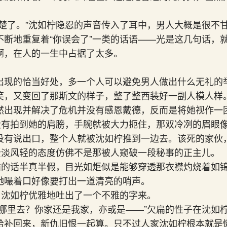
清楚了。”沈如柠隐忍的声音传入了耳中，男人大概是很不
不断地重复着“你误会了”一类的话语——光是这几句话，
啊，在人的一生中占据了太多。
出现的恰当好处，多一个人可以避免男人做出什么无礼的
笑，又变回了那斯文的样子，整了整西装好一副人模人样
然出现并解决了危机并没有感恩戴德，反而是将她视作一
还没有拍到她的肩膀，手腕就被大力扼住，那双冷冽的眉眼
没有说出口，整个人就被沈如柠推到一边去。该死的家伙
”云淡风轻的态度仿佛不是那被人窥破一段秘事的正主儿。
桑榆的话半真半假，目光如炬似是能够穿透那衣襟灼烧着如
她嘬着口好像要打出一道清亮的哨声。
启，沈如柠优雅地吐出了一个不雅的字来。
到哪里去？你家还是我家，亦或是——”欠扁的性子在沈如
给补回来，新仇旧恨一起算。只不过人家沈如柠根本就是