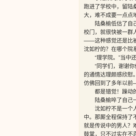
跑进了学校中，留陆
大，难不成要一点点
陆桑榆低估了自
校门，就很快被一群
——这种感觉还是比
沈如柠的？在哪个院系
“理学院。”当中
“同学们，谢谢
的通情达理颇感欣慰
仿佛回到了多年以前
都是错觉！躁动
陆桑榆啐了自己
沈如柠不是一个
中。那厮全程保持了
就是传说中的男人？
鼓掌，只不过实在不