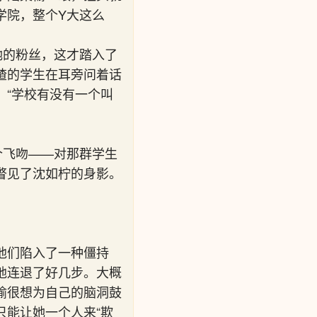
学院，整个Y大这么
她的粉丝，这才踏入了
喳的学生在耳旁问着话
“学校有没有一个叫
个飞吻——对那群学生
瞥见了沈如柠的身影。
他们陷入了一种僵持
地连退了好几步。大概
榆很想为自己的脑洞鼓
能让她一个人来“欺