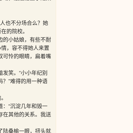
引人也不分场合么？她
所在的院校。
边的小姑娘，有些不耐
心情，容不得她人来置
双可怜的眼睛，扁着嘴
暗发笑。“小小年纪别
？”难得的用一种语
榆。
道：“沉淀几年和毁一
存在其他的关系。我送
了陆桑榆一眼，扭头就