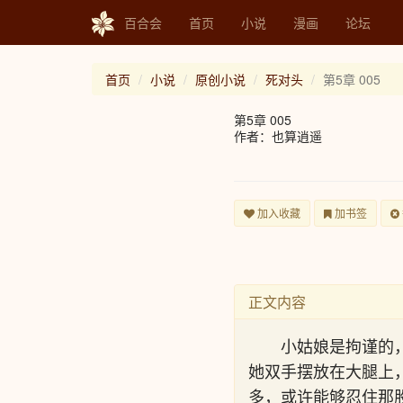
百合会
首页
小说
漫画
论坛
首页
小说
原创小说
死对头
第5章 005
第5章 005
作者：也算逍遥
加入收藏
加书签
正文内容
小姑娘是拘谨的
她双手摆放在大腿上
多，或许能够忍住那