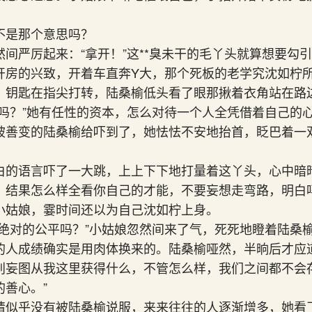
。
不是那个意思吗？
间严厉起来：“拿开！”这**臭未干的毛丫头就算想要勾
开房的兴致，开着车直奔Y大，那个死板的老学究沈如柠
，钥匙在指尖打转，陆桑榆低头看了眼那揪着衣角站在路
路吗？”她有任性的资本，怎么对待一个人全凭借着自己的
被善变的陆桑榆给吓到了，她怯怯不安地抬首，眨巴着一
白的语言吓了一大跳，上上下下地打量着这丫头，心中暗
，结果怎么样全看你自己的才能，不要妄想走弯路，明白吗
小姑娘，霎时间还以为自己沈如柠上身。
是绝对的公平吗？”小姑娘忽然间来了气，死死地瞪着陆桑
的人成绩确实是用肉体换来的。陆桑榆哑然，半晌后才应
别妄图从我这里获得什么，不管怎么样，我们之间都不会
善心。”
睛似乎没有被陆桑榆说服，来来往往的人逐渐增多，她看