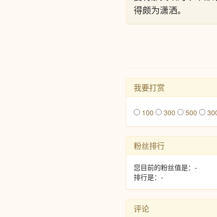
得颇为潇洒。
我要打赏
100
300
500
30
粉丝排行
您目前的粉丝值是：-
排行是：-
评论