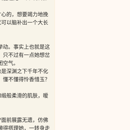
甘心的，想要竭力地挽
就可以脑补出一个大长
举动。事实上也就是这
。只不过有一点她想岔
团空气。
像是深渊之下千年不化
，懂不懂得怜香惜玉？
锦缎般柔滑的肌肤，暧
柠面前展露无遗，仿佛
懒得搭理她，一转身走