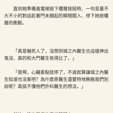
直到她準備進電梯按下樓層按鈕時，一句音量不
大不小的對話趁著門未關起的瞬間闖入、停下她按樓
層的衝動。
「真是嚇死人了，沒想到城之內醫生也這樣神出
鬼沒，真的和大門醫生有得比了。」
「是啊，心臟差點就停了，不過就算讓城之內醫
生知道也沒差吧？為什麼原醫生還要特地賄賂我們別
說呢？真搞不懂他們外科醫生的想法。」