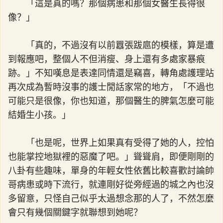
「這是真的嗎？那個病患和那個女醫生長得很
像？」
「真的，不過沒有以前囂張跋扈的模樣，算是遭
到報應吧，整個人不但消瘦、身上還有多處家暴痕
跡。」不知嘆息是表達同情還是竊喜，轉角處護理站
再次成為暫時沒事的護士閒話家常的地方，「不過也
可能只是很像，你也知道，那個醫生的脾氣怎麼可能
結婚生小孩。」
「也是呢，世界上如果真有受得了她的人，控怕
也能掌控地獄裡的惡魔了吧。」聳聳肩，即便剛剛的
八卦有些趣味，單身的年輕女性依舊比較喜歡討論帥
哥病患或時下流行，就連剛好從旁經過的城之內也沒
多留意，只怪自己似乎太過想念那的人了，不然怎麼
會只有幾個關鍵字就聯想到她呢？