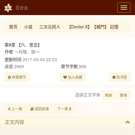
百合会
Toggl
navig
首页
小说
三次元同人
【Doctor-X】【城門】 記憶
第8章 【六．思念】
作者
～月魄．狼～
更新时间
2017-03-04 22:23
点击
2969
章节字数
808
举报章节
加入收藏
加书签
选择正文字体
简体
繁体
上一章
返回目录
下一章
正文内容