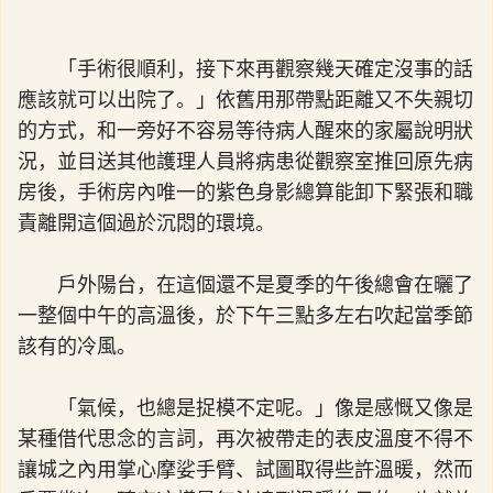
「手術很順利，接下來再觀察幾天確定沒事的話
應該就可以出院了。」依舊用那帶點距離又不失親切
的方式，和一旁好不容易等待病人醒來的家屬說明狀
況，並目送其他護理人員將病患從觀察室推回原先病
房後，手術房內唯一的紫色身影總算能卸下緊張和職
責離開這個過於沉悶的環境。
戶外陽台，在這個還不是夏季的午後總會在曬了
一整個中午的高溫後，於下午三點多左右吹起當季節
該有的冷風。
「氣候，也總是捉模不定呢。」像是感慨又像是
某種借代思念的言詞，再次被帶走的表皮溫度不得不
讓城之內用掌心摩娑手臂、試圖取得些許溫暖，然而