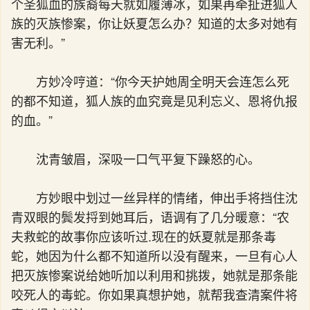
个圣狐血的族裔每天就如履薄冰，如果再牵扯进狐人
族的灭族惨案，你让妖夏怎么办？知道的太多对她有
害无利。”
方妙冷哼道：“你今天护她周全明天会连怎么死
的都不知道，狐人族的血究竟是见利忘义、恩将仇报
的血。”
沈青皱眉，深吸一口气平复下躁怒的心。
方妙眼中划过一丝异样的情绪，伸出手将挡住沈
青双眼的鬓发捋到她耳后，语调有了几分暖意：“农
夫救蛇的故事你应该听过.现在的妖夏就是那条毒
蛇，她因为什么都不知道所以没有醒来，一旦有心人
把灭族惨案说给她听加以利用和挑拨，她就是那条能
咬死人的毒蛇。你如果真想护她，就帮我查清案件将