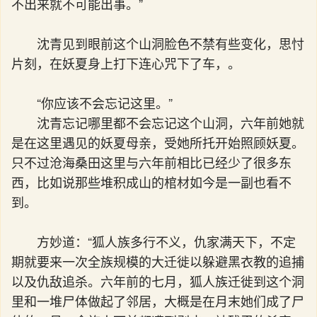
不出来就不可能出事。”
沈青见到眼前这个山洞脸色不禁有些变化，思忖
片刻，在妖夏身上打下连心咒下了车，。
“你应该不会忘记这里。”
沈青忘记哪里都不会忘记这个山洞，六年前她就
是在这里遇见的妖夏母亲，受她所托开始照顾妖夏。
只不过沧海桑田这里与六年前相比已经少了很多东
西，比如说那些堆积成山的棺材如今是一副也看不
到。
方妙道：“狐人族多行不义，仇家满天下，不定
期就要来一次全族规模的大迁徙以躲避黑衣教的追捕
以及仇敌追杀。六年前的七月，狐人族迁徙到这个洞
里和一堆尸体做起了邻居，大概是在月末她们成了尸