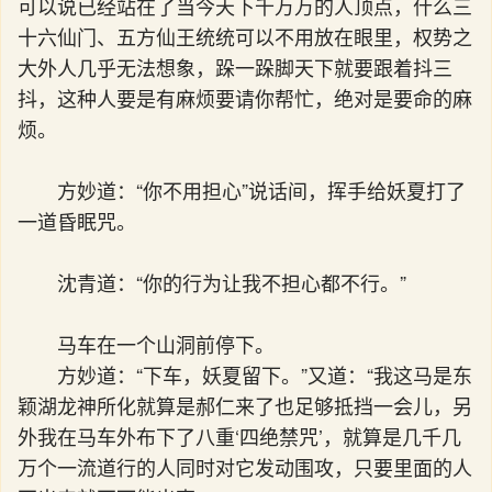
可以说已经站在了当今天下千万万的人顶点，什么三
十六仙门、五方仙王统统可以不用放在眼里，权势之
大外人几乎无法想象，跺一跺脚天下就要跟着抖三
抖，这种人要是有麻烦要请你帮忙，绝对是要命的麻
烦。
方妙道：“你不用担心”说话间，挥手给妖夏打了
一道昏眠咒。
沈青道：“你的行为让我不担心都不行。”
马车在一个山洞前停下。
方妙道：“下车，妖夏留下。”又道：“我这马是东
颖湖龙神所化就算是郝仁来了也足够抵挡一会儿，另
外我在马车外布下了八重‘四绝禁咒’，就算是几千几
万个一流道行的人同时对它发动围攻，只要里面的人