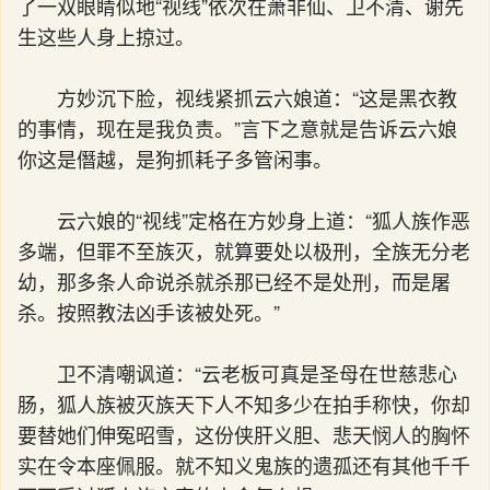
了一双眼睛似地“视线”依次在萧非仙、卫不清、谢先
生这些人身上掠过。
方妙沉下脸，视线紧抓云六娘道：“这是黑衣教
的事情，现在是我负责。”言下之意就是告诉云六娘
你这是僭越，是狗抓耗子多管闲事。
云六娘的“视线”定格在方妙身上道：“狐人族作恶
多端，但罪不至族灭，就算要处以极刑，全族无分老
幼，那多条人命说杀就杀那已经不是处刑，而是屠
杀。按照教法凶手该被处死。”
卫不清嘲讽道：“云老板可真是圣母在世慈悲心
肠，狐人族被灭族天下人不知多少在拍手称快，你却
要替她们伸冤昭雪，这份侠肝义胆、悲天悯人的胸怀
实在令本座佩服。就不知义鬼族的遗孤还有其他千千