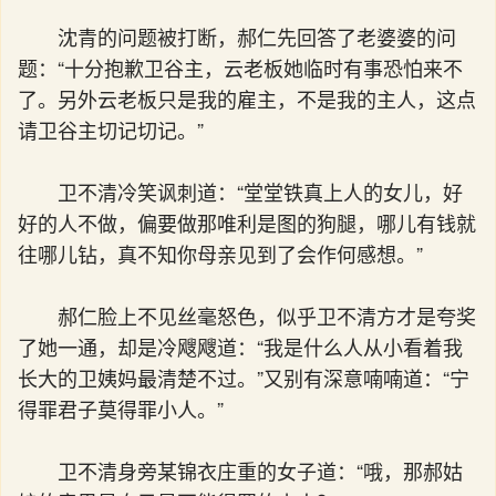
沈青的问题被打断，郝仁先回答了老婆婆的问
题：“十分抱歉卫谷主，云老板她临时有事恐怕来不
了。另外云老板只是我的雇主，不是我的主人，这点
请卫谷主切记切记。”
卫不清冷笑讽刺道：“堂堂铁真上人的女儿，好
好的人不做，偏要做那唯利是图的狗腿，哪儿有钱就
往哪儿钻，真不知你母亲见到了会作何感想。”
郝仁脸上不见丝毫怒色，似乎卫不清方才是夸奖
了她一通，却是冷飕飕道：“我是什么人从小看着我
长大的卫姨妈最清楚不过。”又别有深意喃喃道：“宁
得罪君子莫得罪小人。”
卫不清身旁某锦衣庄重的女子道：“哦，那郝姑