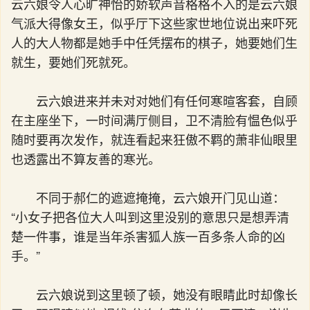
云六娘令人心旷神怡的娇软声音格格不入的是云六娘
气派大得像女王，似乎厅下这些家世地位说出来吓死
人的大人物都是她手中任凭摆布的棋子，她要她们生
就生，要她们死就死。
云六娘进来并未对对她们有任何寒暄客套，自顾
在主座坐下，一时间满厅侧目，卫不清脸有愠色似乎
随时要再次发作，就连看起来狂傲不羁的萧非仙眼里
也透露出不算友善的寒光。
不同于郝仁的遮遮掩掩，云六娘开门见山道：
“小女子把各位大人叫到这里没别的意思只是想弄清
楚一件事，谁是当年杀害狐人族一百多条人命的凶
手。”
云六娘说到这里顿了顿，她没有眼睛此时却像长