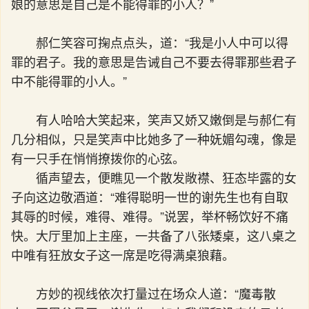
娘的意思是自己是不能得罪的小人？”
郝仁笑容可掬点点头，道：“我是小人中可以得
罪的君子。我的意思是告诫自己不要去得罪那些君子
中不能得罪的小人。”
有人哈哈大笑起来，笑声又娇又嫩倒是与郝仁有
几分相似，只是笑声中比她多了一种妩媚勾魂，像是
有一只手在悄悄撩拨你的心弦。
循声望去，便瞧见一个散发敞襟、狂态毕露的女
子向这边敬酒道：“难得聪明一世的谢先生也有自取
其辱的时候，难得、难得。”说罢，举杯畅饮好不痛
快。大厅里加上主座，一共备了八张矮桌，这八桌之
中唯有狂放女子这一席是吃得满桌狼藉。
方妙的视线依次打量过在场众人道：“魔毒散