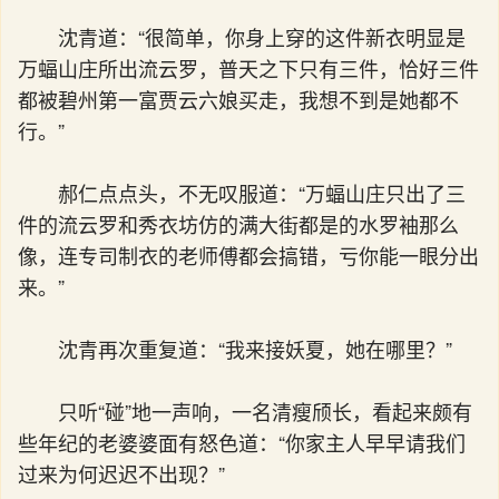
沈青道：“很简单，你身上穿的这件新衣明显是
万蝠山庄所出流云罗，普天之下只有三件，恰好三件
都被碧州第一富贾云六娘买走，我想不到是她都不
行。”
郝仁点点头，不无叹服道：“万蝠山庄只出了三
件的流云罗和秀衣坊仿的满大街都是的水罗袖那么
像，连专司制衣的老师傅都会搞错，亏你能一眼分出
来。”
沈青再次重复道：“我来接妖夏，她在哪里？”
只听“碰”地一声响，一名清瘦颀长，看起来颇有
些年纪的老婆婆面有怒色道：“你家主人早早请我们
过来为何迟迟不出现？”