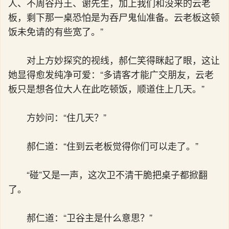
人、不周谷丹王、谢先生，加上我们和没来的云老
板，剩下那一桌恐怕是为吞尸鬼仙准备。云老板这顿
饭未免请的有些宽了。”
对上方妙探究的视线，郝仁笑得眯起了眼，这让
她显得愈发纯净可爱：“多请客才能广交朋友，云老
板只是想各位大人在此吃顿饭，顺道住上几天。”
方妙问：“住几天？”
郝仁道：“住到云老板觉得你们可以走了。”
“碰”又是一声，这次卫不清干脆把桌子都掀翻
了。
郝仁道：“卫谷主是什么意思？”