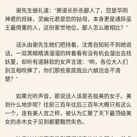
谢先生做礼道：“萧道长折杀鄙人了，您是华阴
神君的庶妹，灵幽元君是您的姑母，本身更是通异巫
王最倚重的人，这份家世地位，鄙人怎么敢相比？”
话头由谢先生她们把持着，沈青自知轮不到她说
话，一双黑眼睛滴溜溜的转着看有没有机会溜出去找
妖夏，却听有道酥软的女声言道：“哟，各位大人们
别互相吹捧了，你们那些家底我云六娘岂会不清
楚？”
如果光听声音，那说话人该是名极美的女子。美
到什么地步呢？往前三百年往后三百年大概只有这么
一个，连有美人宫之称，被认为汇聚了天下最顶级美
女的赤木女子见到都要黯然失色。