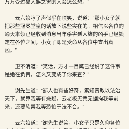
万万受过狐人族之害的人会怎么想。”
云六娘哼了声似乎在嗤笑，说道：“那小女子就
把那些冠冕堂皇的话放下说些实在的。相信以各位的
通天本领已经收到消息当年杀害狐人族的凶手已经锁
定在各位之间，小女子即是受命从各位中查出真
凶。”
卫不清道：“笑话，方才一目鹰已经说了这件事
是她在负责，怎么又变成了你来查？”
谢先生道：“鄙人也有些好奇，素知贵教以法治
天下，就算我等有嫌疑，云老板无凭无据拘我等前
来，还要软禁我等恐怕于法不合。”
云六娘道：“谢先生说笑，小女子只是久仰各位