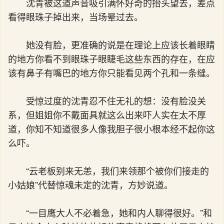
沈青被这道声音吸引满怀好奇的抬头望去，差点
看得眼珠子掉出来，当场晕过去。
她没有脸，更准确的说是在理论上应该长着眼睛
的地方你看不到眼珠子眼睫毛这些东西的存在，在应
该有鼻子有嘴巴的地方你只能看见两个孔和一条缝。
受惊过度的沈青忍不住无礼的想：没有脸没关
系，但姐姐你不戴面具就这么出来吓人实在太不厚
道，你知不知道很多人像我胆子很小根本经不起你这
么吓。
“云老板别来无恙，我们来领那个被你们接走的
小姑娘”代替惊魂未定的沈青，方妙说道。
“一目鹰大人不必着急，她和内人聊得很好。”和