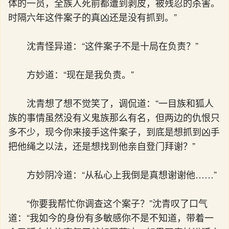
体的一员，全族人死前都遭到剥皮，被残忍的杀害。
时隔六年这件案子的真凶还是没有抓到。”
沈青怪异道：“这件案子不是十局在负责？”
方妙道：“现在是我负责。”
沈青想了想不觉笑了，调侃道：“一目族和狐人
族的事情虽然没有义鬼族那么有名，但两边的仇恨只
多不少，现今你来接手这件案子，到底是想抓到凶手
把他绳之以法，还是想找到他亲自登门拜谢？”
方妙阴冷道：“从私心上我倒是真想谢谢他……”
“你要我帮忙你调查这个案子？”沈青叹了口气
道：“我如今的身份有多敏感你不是不知道，带着一