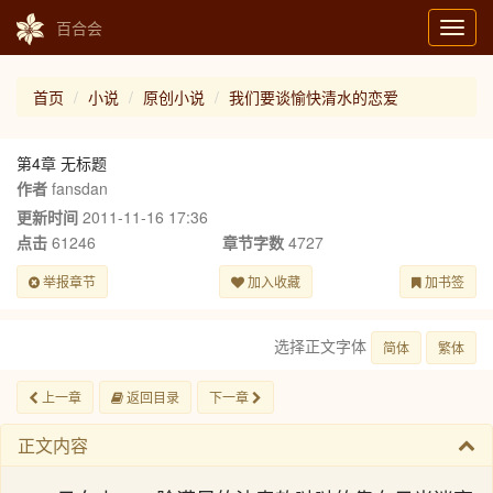
百合会
Toggl
navig
首页
小说
原创小说
我们要谈愉快清水的恋爱
第4章 无标题
作者
fansdan
更新时间
2011-11-16 17:36
点击
61246
章节字数
4727
举报章节
加入收藏
加书签
选择正文字体
简体
繁体
上一章
返回目录
下一章
正文内容