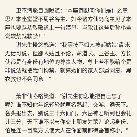
卫不清怒目圆瞪道：“本座倒想问你们是什么意
思？本座堂堂不周谷谷主、如今诸方仙岛岛主见了本
座也要恭恭敬敬道上一句姨母，岂能让这些后孙小辈
说软禁就软禁！”
谢先生慢悠悠道：“我等技不如人被郝姑娘‘请’来
无话可说，但鄙人姑且不论，萧道长、卫谷主、方长
使都是有身份有地位的尊贵人物，尊上若不能给个是
非说法就把我们拘禁，就算她们的家人部属同意，黑
衣教也不会同意。”
萧非仙咯咯笑道：“谢先生你怎能把自己忘了
呢？谁不知你年纪轻轻就声名鹊起、交游广遍天下。
名头报出去，别说三十六仙门，六岳神君听到也会礼
让三分，天下谁不以与你交上朋友为荣？论起身份，
怕是连一目鹰方长使大人在你面前都得垂首称小。”