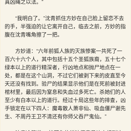
真凶绳之以法。”
“我明白了。”沈青抓住方妙在自己脸上留恋不去
的手，半强迫的让它离开自己，临去之前，方妙的指
腹在沈青嘴角擦了一把。
方妙道：“六年前狐人族的灭族惨案一共死了一
百六十六个人，其中包括十五个圣狐族裔，五十七个
绿本以上的道行精深者，行凶地点和抛尸地点在一
处，都是在这个山洞，不过它们被剥下来的皮直至今
天还没有找到。验尸的结果显示他们是在死前被封进
棺材里，最后因为窒息和失血过多死亡。杀她们的人
至少有白本以上的道行。经过十局这些年的排查，凶
手锁定在以下四人：魔毒散人萧非仙、吸血僵尸谢先
生、不周丹王卫不清还有你师父吞尸鬼仙。”