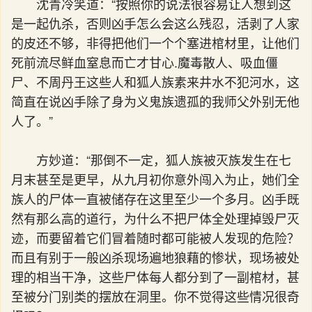
沈青冷笑道：“按照你的说法很容易让人想到这
是一起仇杀，否则凶手怎么会这么残忍，活剥了人家
的皮还不够，非得把他们一个个塞进棺材里，让他们
死前流尽鲜血窒息而亡才甘心.魔毒散人、吸血僵
尸、不周丹王这些人和狐人族素来井水不犯河水，这
简直在说凶手除了身为义鬼族遗孤的我师父外别无他
人了。”
方妙道：“那倒不一定，狐人族被灭族发生在七
月末甚至是更早，从九月初你意外闯入为止，她们全
族人的尸体一直被储存在这里至少一个多月。凶手既
然有那么高的道行，为什么不把尸体全处理掉毁尸灭
迹，而要留着它们冒着随时都可能被人发现的危险？
而且有别于一般凶杀现场遍地狼藉的惨状，现场被处
理的相当干净，这些尸体每人都分到了一副棺材，甚
至被分门别类的摆放在洞里。你不觉得这些情况很奇