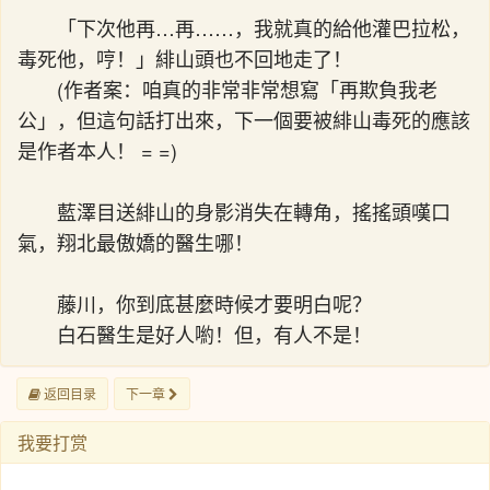
「下次他再…再……，我就真的給他灌巴拉松，
毒死他，哼！」緋山頭也不回地走了！
(作者案：咱真的非常非常想寫「再欺負我老
公」，但這句話打出來，下一個要被緋山毒死的應該
是作者本人！ = =)
藍澤目送緋山的身影消失在轉角，搖搖頭嘆口
氣，翔北最傲嬌的醫生哪！
藤川，你到底甚麼時候才要明白呢？
白石醫生是好人喲！但，有人不是！
返回目录
下一章
我要打赏