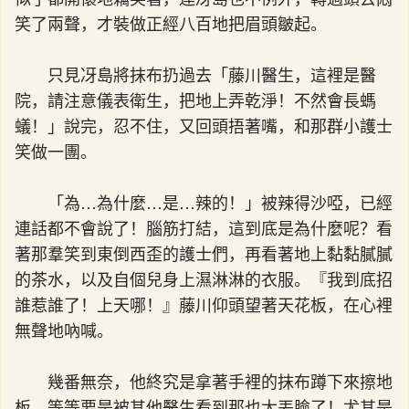
笑了兩聲，才裝做正經八百地把眉頭皺起。
只見冴島將抹布扔過去「藤川醫生，這裡是醫
院，請注意儀表衛生，把地上弄乾淨！不然會長螞
蟻！」說完，忍不住，又回頭捂著嘴，和那群小護士
笑做一團。
「為…為什麼…是…辣的！」被辣得沙啞，已經
連話都不會說了！腦筋打結，這到底是為什麼呢？看
著那羣笑到東倒西歪的護士們，再看著地上黏黏膩膩
的茶水，以及自個兒身上濕淋淋的衣服。『我到底招
誰惹誰了！上天哪！』藤川仰頭望著天花板，在心裡
無聲地吶喊。
幾番無奈，他終究是拿著手裡的抹布蹲下來擦地
板，等等要是被其他醫生看到那也太丟臉了！尤其是