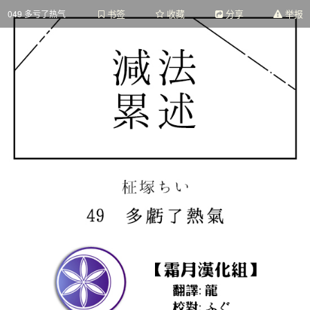
书签
收藏
分享
举报
049 多亏了热气