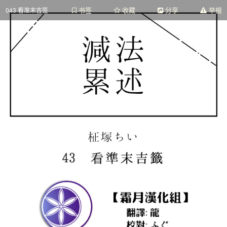
书签
收藏
分享
举报
043 看准末吉签