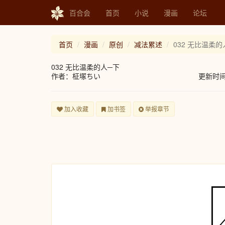
百合会
首页
小说
漫画
论坛
首页
漫画
原创
减法累述
032 无比温柔的
032 无比温柔的人─下
作者：柾塚ちい
更新时间：2
加入收藏
加书签
举报章节