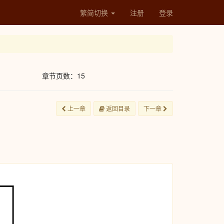
繁简切换
注册
登录
章节页数：15
上一章
返回目录
下一章