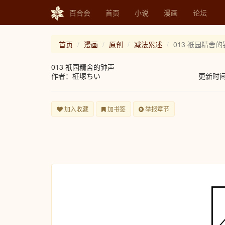
百合会
首页
小说
漫画
论坛
首页
漫画
原创
减法累述
013 祇园精舍
013 祇园精舍的钟声
作者：柾塚ちい
更新时间：2
加入收藏
加书签
举报章节