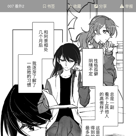
书签
收藏
分享
举报
007 番外2