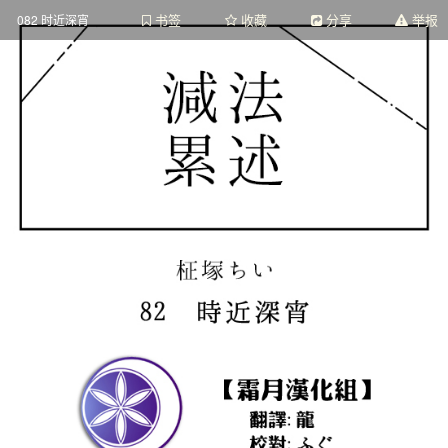
书签
收藏
分享
举报
082 时近深宵