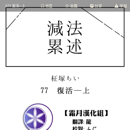
书签
收藏
分享
举报
077 复活─上