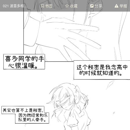
书签
收藏
分享
举报
021 波喜多相关04 被前辈骗去做O交了③