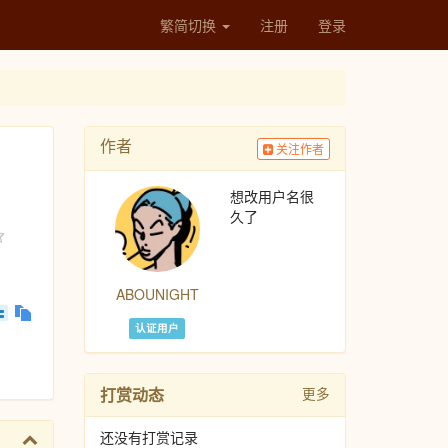
繁简切换
注册
登录
作者
关注作者
想改用户名很
久了
ABOUNIGHT
认证用户
打赏动态
更多
还没有打赏记录