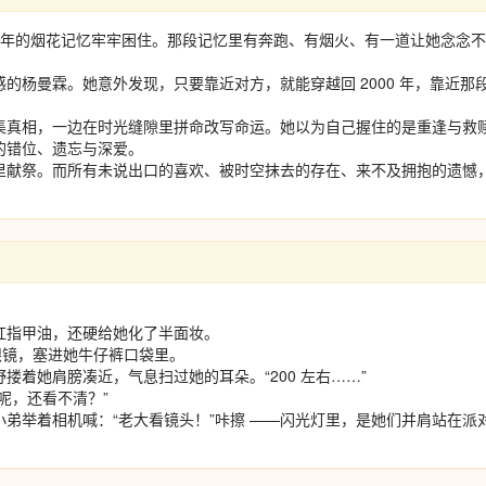
000 年的烟花记忆牢牢困住。那段记忆里有奔跑、有烟火、有一道让她念念
的杨曼霖。她意外发现，只要靠近对方，就能穿越回 2000 年，靠近那
集真相，一边在时光缝隙里拼命改写命运。她以为自己握住的是重逢与救
的错位、遗忘与深爱。
里献祭。而所有未说出口的喜欢、被时空抹去的存在、来不及拥抱的遗憾
红指甲油，还硬给她化了半面妆。
眼镜，塞进她牛仔裤口袋里。
野搂着她肩膀凑近，气息扫过她的耳朵。“200 左右……”
呢，还看不清？”
弟举着相机喊：“老大看镜头！”咔擦 ——闪光灯里，是她们并肩站在派