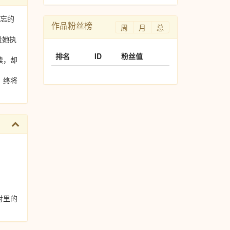
不忘的
作品粉丝榜
周
月
总
段她执
排名
ID
粉丝值
赎，却
，终将
对里的