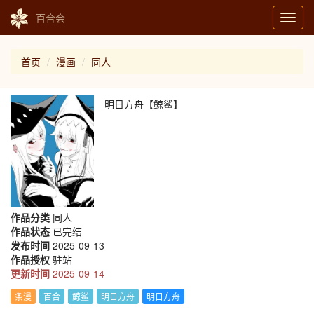
百合会
Toggl
navig
首页
漫画
同人
明日方舟【鲸鲨】
作品分类
同人
作品状态
已完结
发布时间
2025-09-13
作品授权
驻站
更新时间
2025-09-14
条漫
百合
鲸鲨
明日方舟
明日方舟