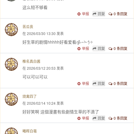
这么短不够看
举报
回复
0 条回复
苦瓜丧
在 2026/03/30 13:30 发表
好生草的剧情hhhhh好看爱看ദ്ദി˶ｰ̀֊ｰ́ )✧
举报
回复
0 条回复
椎名真白酱
在 2026/03/12 20:53 发表
可以可以可以
举报
回复
0 条回复
烧禽四了
在 2026/02/14 10:24 发表
好好笑啊 這個漫畫有些劇情生草的不滴了
举报
回复
0 条回复
曦晖白毫