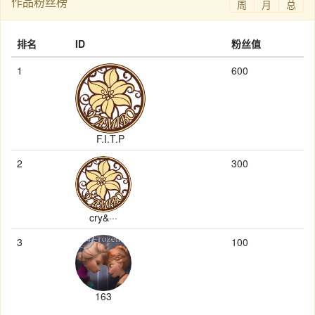
作品粉丝榜
周
月
总
排名
ID
粉丝值
1
600
F.I.T.P
2
300
cry&···
3
100
163