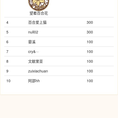
望着百合花
4
百合爱上猫
300
5
null02
300
6
晏溪
100
7
cry&···
100
8
文献里亚
100
9
zuixiachuan
100
10
阿邵hh
100