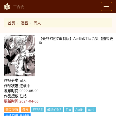
百合会
Toggl
navig
首页
漫画
同人
【最终幻想7重制版】Aerith&Tifa合集【随缘更
新
作品分类
同人
作品状态
连载中
发布时间
2022-05-29
作品授权
驻站
更新时间
2024-04-06
翻页漫画
条漫
FF7RE
最终幻想7
Tifa
Aerith
aerti
最终幻想7重制版