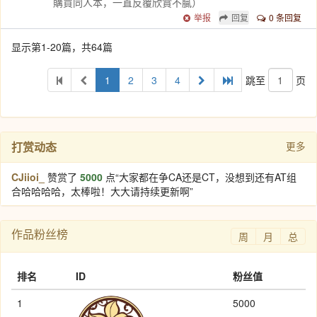
購買同人本，一直反覆欣賞不膩）
举报
回复
0 条回复
显示第1-20篇，共64篇
1
2
3
4
跳至
页
打赏动态
更多
CJiioi_
赞赏了
5000
点“大家都在争CA还是CT，没想到还有AT组
合哈哈哈哈，太棒啦！大大请持续更新啊”
作品粉丝榜
周
月
总
排名
ID
粉丝值
1
5000