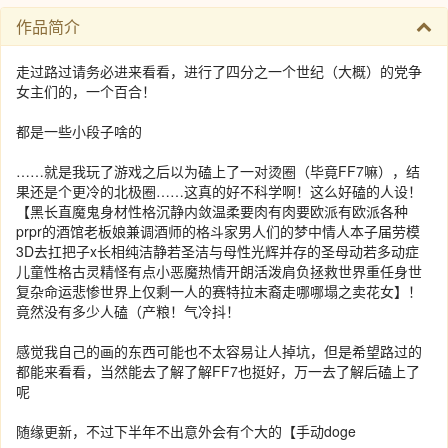
作品简介
走过路过请务必进来看看，进行了四分之一个世纪（大概）的党争
女主们的，一个百合！
都是一些小段子啥的
……就是我玩了游戏之后以为磕上了一对烫圈（毕竟FF7嘛），结
果还是个更冷的北极圈……这真的好不科学啊！这么好磕的人设！
【黑长直魔鬼身材性格沉静内敛温柔要肉有肉要欧派有欧派各种
prpr的酒馆老板娘兼调酒师的格斗家男人们的梦中情人本子届劳模
3D去扛把子x长相纯洁静若圣洁与母性光辉并存的圣母动若多动症
儿童性格古灵精怪有点小恶魔热情开朗活泼肩负拯救世界重任身世
复杂命运悲惨世界上仅剩一人的赛特拉末裔走哪哪塌之卖花女】！
竟然没有多少人磕（产粮！气冷抖！
感觉我自己的画的东西可能也不太容易让人掉坑，但是希望路过的
都能来看看，当然能去了解了解FF7也挺好，万一去了解后磕上了
呢
随缘更新，不过下半年不出意外会有个大的【手动doge