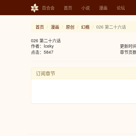
百合会
首页
小说
漫画
论坛
首页
漫画
原创
幻瘾
026 第二十六话
026 第二十六话
作者：Iceky
更新时间：2
点击：5847
章节页数
订阅章节