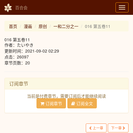
百合会
Toggl
navig
首页
漫画
原创
一和二分之一
016 第五卷11
016 第五卷11
作者：たいやき
更新时间：2021-09-02 02:29
点击：26097
章节页数：20
订阅章节
当前是付费章节，需要订阅后才能继续阅读
订阅章节
订阅全文
上一章
下一章